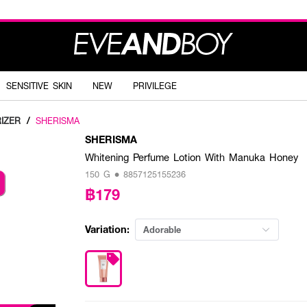
SENSITIVE SKIN
NEW
PRIVILEGE
IZER
/
SHERISMA
SHERISMA
Whitening Perfume Lotion With Manuka Honey
150 G • 8857125155236
฿179
Variation:
Adorable