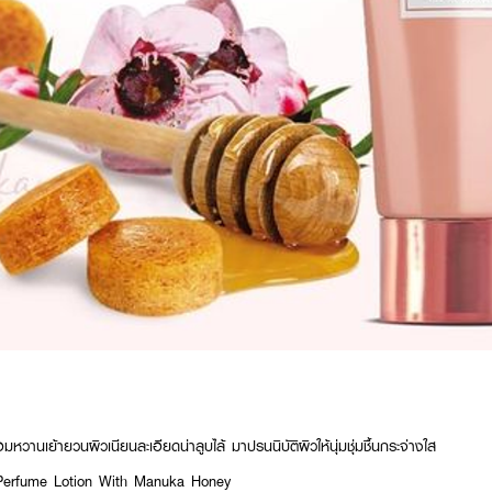
มหวานเย้ายวนผิวเนียนละเอียดน่าลูบไล้ มาปรนนิบัติผิวให้นุ่มชุ่มชื้นกระจ่างใส
erfume Lotion With Manuka Honey