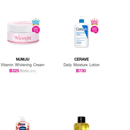
NUMJU
CERAVE
Vitamin Whitening Cream
Daily Moisture Lotion
฿325
฿730
฿359
(9%)