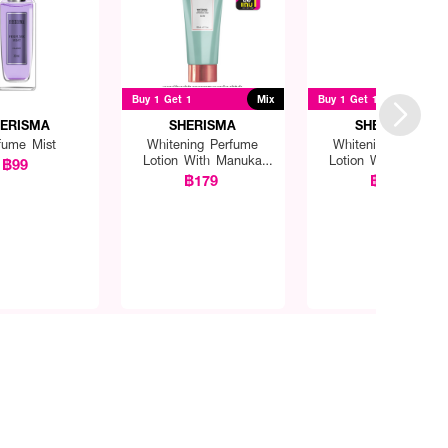
Buy 1 Get 1
Mix
Buy 1 Get 1
ERISMA
SHERISMA
SHERISMA
fume Mist
Whitening Perfume
Whitening Perfume
Lotion With Manuka
Lotion With Manuk
฿99
Honey
Honey
฿179
฿179