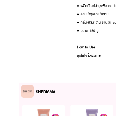
● ผลิตภัณฑ์บำรุงผิวกาย
โ
●
ครีมบำรุงและน้ำหอม
●
กลิ่นหอมหวานเย้ายวน a
● ขนาด 150 g
How to Use :
ลูบไล้ให้ทั่วผิวกาย
SHERISMA