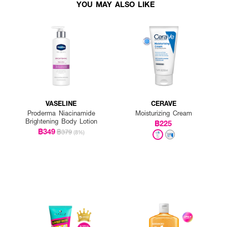
YOU MAY ALSO LIKE
VASELINE
CERAVE
Proderma Niacinamide
Moisturizing Cream
Brightening Body Lotion
฿225
฿349
฿379
(8%)