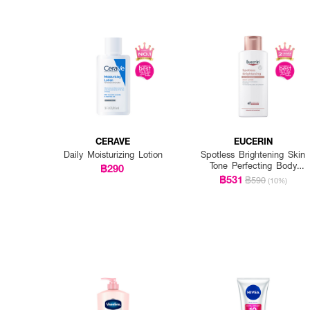
CERAVE
EUCERIN
Daily Moisturizing Lotion
Spotless Brightening Skin
Tone Perfecting Body
฿290
Lotion
฿531
฿590
(10%)