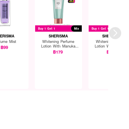
Buy 1 Get 1
Mix
Buy 1 Get 1
ERISMA
SHERISMA
SHERISMA
fume Mist
Whitening Perfume
Whitening Perfume
Lotion With Manuka
Lotion With Manuk
฿99
Honey
Honey
฿179
฿179