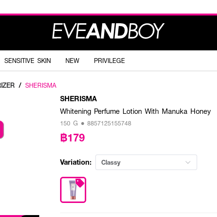
SENSITIVE SKIN
NEW
PRIVILEGE
IZER
/
SHERISMA
SHERISMA
Whitening Perfume Lotion With Manuka Honey
150 G • 8857125155748
฿179
Variation:
Classy