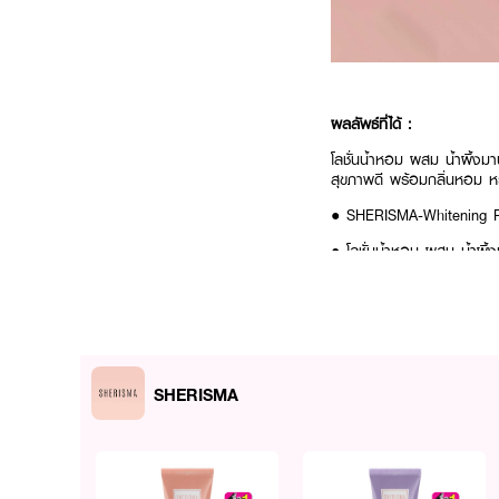
ผลลัพธ์ที่ได้ :
โลชั่นน้ำหอม ผสม
น้ำผึ้งมา
สุขภาพดี พร้อมกลิ่นหอม ห
● SHERISMA-Whitening P
●
โลชั่นน้ำหอม ผสม
น้ำผึ้ง
●
ช่วยกระตุ้นการสร้างคอลลา
●
ส่งผลให้ผิวเต้งตึงและแลดู
●
ผิวแลดูกระจางใส สุขภาพ
SHERISMA
●
กลิ่นหอม หวาน ติดทนตลอ
● กลิ่น Classy
● ขนาด 150 g