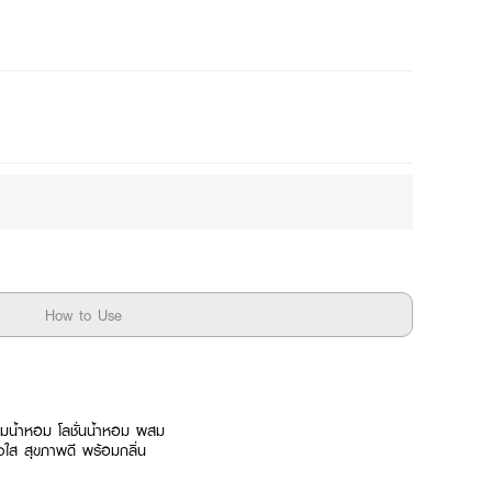
Mix
How to Use
ผสมน้ำหอม
โลชั่นน้ำหอม ผสม
จางใส สุขภาพดี พร้อมกลิ่น