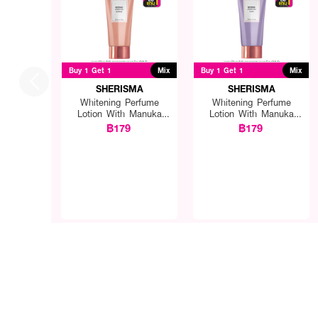
How to Use :
ลูบไล้ให้ทั่วผิวกาย
Buy 1 Get 1
Mix
Buy 1 Get 1
Mix
SHERISMA
SHERISMA
Whitening Perfume
Whitening Perfume
Lotion With Manuka
Lotion With Manuka
Honey
Honey
฿179
฿179