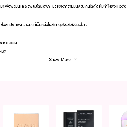
มาเพื่อผิวมันและผิวผสมโดยเฉพาะ ช่วยขจัดความมันส่วนเกินได้ดีโดยไม่ทำให้ผิวแห้งตึง
งสกปรกและความมันที่เป็นหนึ่งในสาเหตุของสิวอุดตันได้ค่ะ
้งเช้าและเย็น
ไหม?
Show More
ลความชุ่มชื้นของผิว ทำให้ผิวยังคงรู้สึกสบายหลังล้างหน้า
ีตั้งแต่ขั้นตอนการล้างหน้า 💙✨ ด้วย SHISEIDO Deep Cleansing Foam โฟมล้างหน
วามสะอาดรูขุมขนอย่างล้ำลึก พร้อมเผยผิวสดชื่น เรียบเนียน และดูสุขภาพดีในทุกวัน