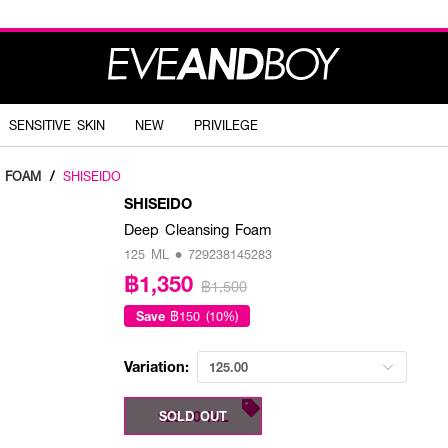
SENSITIVE SKIN
NEW
PRIVILEGE
G FOAM
/
SHISEIDO
SHISEIDO
Deep Cleansing Foam
125 ML • 729238145283
฿1,350
฿1,500
Save
฿150 (10%)
Variation:
125.00
125.00 ML
SOLD OUT