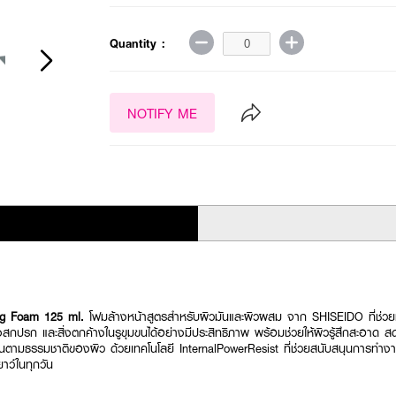
Quantity :
NOTIFY ME
g Foam 125 ml.
โฟมล้างหน้าสูตรสำหรับผิวมันและผิวผสม จาก SHISEIDO ที่ช่วย
งสกปรก และสิ่งตกค้างในรูขุมขนได้อย่างมีประสิทธิภาพ พร้อมช่วยให้ผิวรู้สึกสะอาด สดชื่
ื้นตามธรรมชาติของผิว ด้วยเทคโนโลยี InternalPowerResist ที่ช่วยสนับสนุนการทำง
าว์ในทุกวัน