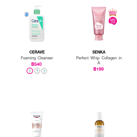
CERAVE
SENKA
Foaming Cleanser
Perfect Whip Collagen in
A
฿540
฿199