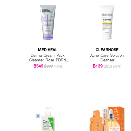
MEDIHEAL
CLEARNOSE
Derma Cream Pack
Acne Care Solution
Cleanser Rose PDRN
Cleanser
[Pore Firming]
฿549
฿139
฿999
฿259
(45%)
(46%)