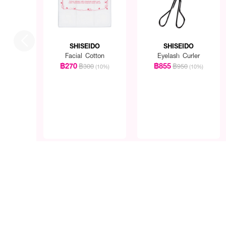
SHISEIDO
SHISEIDO
Facial Cotton
Eyelash Curler
฿270
฿855
฿300
฿950
(10%)
(10%)