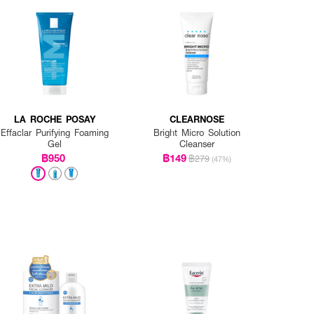
LA ROCHE POSAY
CLEARNOSE
Effaclar Purifying Foaming
Bright Micro Solution
Gel
Cleanser
฿950
฿149
฿279
(47%)