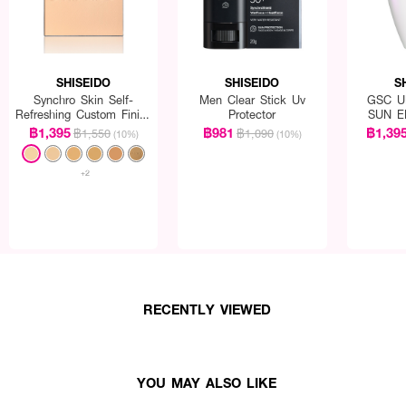
SHISEIDO
SHISEIDO
S
Synchro Skin Self-
Men Clear Stick Uv
GSC U
Refreshing Custom Finish
Protector
SUN E
Powder Foundation
฿1,395
฿981
฿1,39
฿1,550
฿1,090
(10%)
(10%)
(Refill)
+2
RECENTLY VIEWED
YOU MAY ALSO LIKE