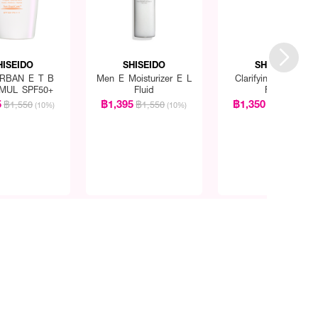
HISEIDO
SHISEIDO
SHISEIDO
RBAN E T B
Men E Moisturizer E L
Clarifying Cleansing
MUL SPF50+
Fluid
Foam
5
฿1,395
฿1,350
฿1,550
฿1,550
฿1,500
(10%)
(10%)
(10%