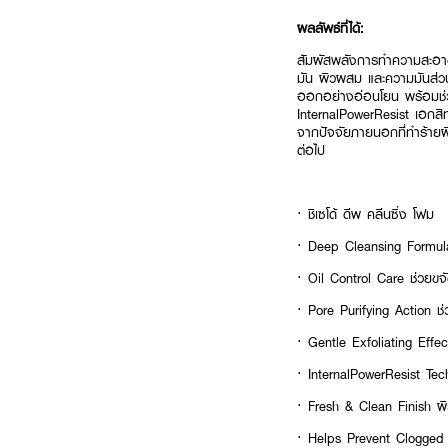
ผลลัพธ์ที่ได้:
สัมผัสพลังการทำความสะอาด
มัน ผิวผสม และความมันส่วน
ออกอย่างอ่อนโยน พร้อมช่ว
InternalPowerResist เอกส
จากปัจจัยภายนอกที่ทำร้ายผ
ต่อไป
· ชิเซโด้ ดีพ คลีนซิ่ง โฟม
· Deep Cleansing Formula
· Oil Control Care ช่วยขจ
· Pore Purifying Action 
· Gentle Exfoliating Effec
· InternalPowerResist T
· Fresh & Clean Finish ผิ
· Helps Prevent Clogged