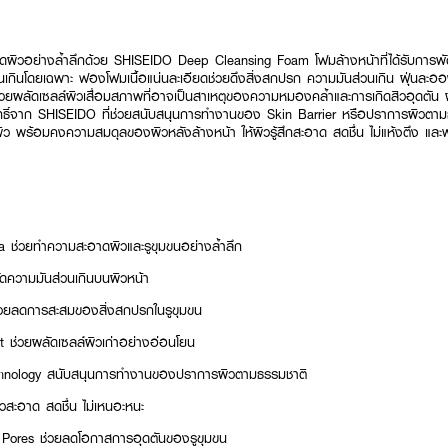
ผิวอย่างล้ำลึกด้วย SHISEIDO Deep Cleansing Foam โฟมล้างหน้าที่ได้รับการพัฒ
เกินโดยเฉพาะ ฟองโฟมเนื้อแน่นละเอียดช่วยดึงสิ่งสกปรก ความมันส่วนเกิน ฝุ่นละออง 
ยผลัดเซลล์ผิวเสื่อมสภาพที่อาจเป็นสาเหตุของความหมองคล้ำและการเกิดสิวอุดตัน 
ิทธิ์จาก SHISEIDO ที่ช่วยสนับสนุนการทำงานของ Skin Barrier หรือปราการผิวตา
ิว พร้อมคงความสมดุลของผิวหลังล้างหน้า ให้ผิวรู้สึกสะอาด สดชื่น ไม่แห้งตึง และ
 ช่วยทำความสะอาดผิวและรูขุมขนอย่างล้ำลึก
ัดความมันส่วนเกินบนผิวหน้า
ช่วยลดการสะสมของสิ่งสกปรกในรูขุมขน
t ช่วยผลัดเซลล์ผิวเก่าอย่างอ่อนโยน
echnology สนับสนุนการทำงานของปราการผิวตามธรรมชาติ
วสะอาด สดชื่น ไม่เหนอะหนะ
 Pores ช่วยลดโอกาสการอุดตันของรูขุมขน