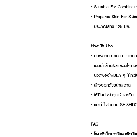
· Suitable For Combinati
· Prepares Skin For Skinc
· ปริมาณสุทธิ 125 มล.
How To Use:
· บีบผลิตภัณฑ์ปริมาณเล็ก
· เติมน้ำเล็กน้อยแล้วตีให้เก
· นวดฟองโฟมเบา ๆ ให้ทั่วใ
· ล้างออกด้วยน้ำสะอาด
· ใช้เป็นประจำทุกเช้าและเย็น
· แนะนำใช้ร่วมกับ SHISEIDO
FAQ:
· โฟมตัวนี้เหมาะกับคนผิวมัน