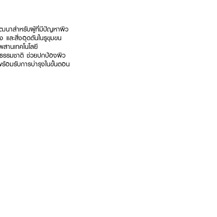
นาสำหรับผู้ที่มีปัญหาผิว
และสิ่งอุดตันในรูขุมขน
ผสานเทคโนโลยี
มธรรมชาติ ช่วยปกป้องผิว
พร้อมรับการบำรุงในขั้นตอน