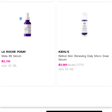
LA ROCHE POSAY
KIEHL'S
Mela B3 Serum
Retinol Skin Renewing Daily Micro Dose
Serum
฿2,150
(10%)
฿3,960
฿4,400
size 30 ML
size 50 ML