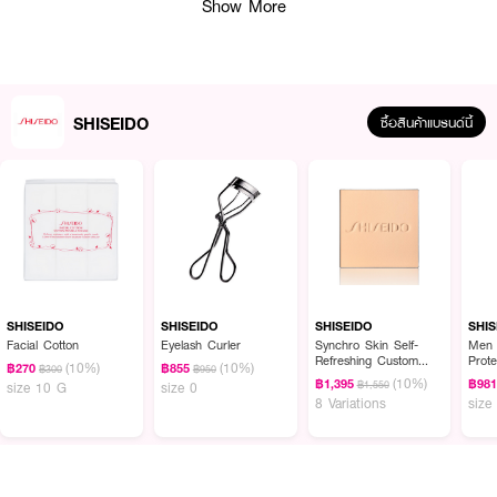
ขึ้นอย่างเห็นได้ชัด ผสานสารสกัดจากพืชธรรมชาติและสารต้านอนุมูลอิสระหลาย
Show More
ชนิด ช่วยปกป้องผิวจากปัจจัยภายนอกที่ก่อให้เกิดความหมองคล้ำและความเสื่อม
สภาพของผิว พร้อมช่วยให้ผิวรู้สึกนุ่มเด้ง ชุ่มชื้น และเปล่งประกายสุขภาพดีตลอด
วัน
SHISEIDO
ซื้อสินค้าแบรนด์นี้
· ชิเซโด้ เอสเซนเชียล เอ็นเนอร์จี ไฮเดรตติ้ง ครีม
· Deep Hydration Moisturizer มอยส์เจอร์ไรเซอร์เติมความชุ่มชื้นอย่างล้ำลึก
· Hyaluronic Acid RED Technology ช่วยกักเก็บความชุ่มชื้นในผิวได้อย่างมี
ประสิทธิภาพ
· 24-Hour Hydration มอบความชุ่มชื้นยาวนานต่อเนื่องถึง 24 ชั่วโมง
· Brightening Moisture Care ช่วยลดความหมองคล้ำและเพิ่มความเปล่งปลั่งให้
ผิว
SHISEIDO
SHISEIDO
SHISEIDO
SHIS
Facial Cotton
Eyelash Curler
Synchro Skin Self-
Men 
· Smooth & Plump Skin ผิวดูเนียนนุ่ม อิ่มฟู และมีสุขภาพดี
Refreshing Custom
Prote
(10%)
(10%)
฿270
฿855
฿300
฿950
Finish Powder
(10%)
฿1,395
฿98
฿1,550
size 10 G
size 0
· Antioxidant Protection ช่วยปกป้องผิวจากอนุมูลอิสระและมลภาวะ
Foundation (Refill)
8 Variations
size
· Lightweight Rich Texture เนื้อครีมเข้มข้นแต่ซึมง่าย ไม่เหนียวเหนอะหนะ
· Suitable For All Skin Types เหมาะสำหรับผิวแห้ง ผิวธรรมดา ผิวผสม และ
ผิวมัน