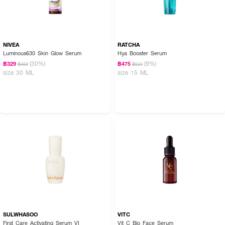
NIVEA
RATCHA
Luminous630 Skin Glow Serum
Hya Booster Serum
(30%)
(9%)
฿329
฿475
฿469
฿520
size 30 ML
size 15 ML
SULWHASOO
VITC
First Care Activating Serum VI
Vit C Bio Face Serum