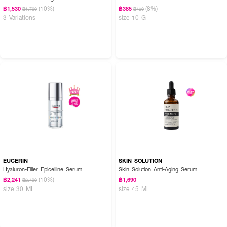
(10%)
(8%)
฿1,530
฿385
฿1,700
฿420
3 Variations
size 10 G
EUCERIN
SKIN SOLUTION
Hyaluron-Filler Epicelline Serum
Skin Solution Anti-Aging Serum
(10%)
฿2,241
฿1,690
฿2,490
size 30 ML
size 45 ML