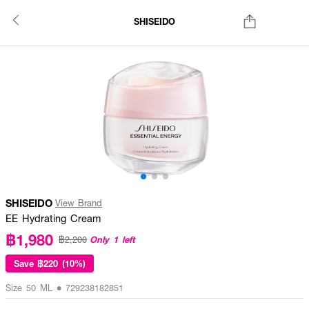
SHISEIDO
SHISEIDO
View Brand
EE Hydrating Cream
฿1,980
Only 1 left
฿2,200
Save
฿220 (10%)
Size 50 ML • 729238182851