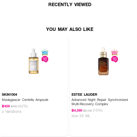
RECENTLY VIEWED
· Paraben Free ปราศจากพาราเบน
· Sulfate Free ปราศจากซัลเฟต
· ปริมาณสุทธิ 50 มล.
YOU MAY ALSO LIKE
How To Use:
· ใช้เป็นขั้นตอนสุดท้ายของการบำรุงผิว
· ตักครีมในปริมาณที่เหมาะสม
· ลูบไล้ให้ทั่วใบหน้าและลำคอ
· ใช้เป็นประจำทั้งเช้าและเย็น
· สามารถใช้ร่วมกับเซรั่มเพื่อเพิ่มประสิทธิภาพการบำรุงผิว
SKIN1004
ESTEE LAUDER
Madagascar Centella Ampoule
Advanced Night Repair Synchronized
Multi-Recovery Complex
(42%)
฿459
฿790
(10%)
฿4,590
฿5,100
2 Variations
FAQ:
size 50 ML
· Essential Energy Hydrating Cream แตกต่างจาก Day Cream อย่างไร?
Hydrating Cream เป็นมอยส์เจอร์ไรเซอร์สำหรับใช้ทั้งเช้าและเย็น เน้นการเติมความ