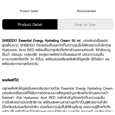
Product Detail
Recommended
Product Detail
How to Use
SHISEIDO Essential Energy Hydrating Cream 50 ml.
มอยส์เจอร์ไรเซอร์
สูตรใหม่จาก SHISEIDO ที่ช่วยเติมเต็มและกักเก็บความชุ่มชื้นให้ผิวอย่างล้ำลึกด้วย
Hyaluronic Acid RED พร้อมฟื้นบำรุงผิวที่แห้งกร้านและหมองคล้ำ ให้กลับมาดู
อิ่มน้ำ เนียนนุ่ม เปล่งปลั่ง และสุขภาพดีอย่างเป็นธรรมชาติ มอบความชุ่มชื้น
ยาวนานต่อเนื่องถึง 24 ชั่วโมง พร้อมช่วยเสริมพลังผิวให้ดูสดใส มีชีวิตชีวา และ
พร้อมรับการบำรุงในทุกวัน
ผลลัพธ์ที่ได้:
ปลุกพลังผิวให้ดูสดชื่นและเปล่งประกายด้วย Essential Energy Hydrating Cream
มอยส์เจอร์ไรเซอร์ที่ได้รับการออกแบบมาเพื่อดูแลปัญหาผิวแห้งกร้านและขาดน้ำ
โดยเฉพาะ ด้วย Hyaluronic Acid RED กลไกสำคัญที่ช่วยกักเก็บความชุ่มชื้น
ภายในผิวอย่างมีประสิทธิภาพ พร้อมส่งผ่านสารบำรุงที่จำเป็นสู่ผิวอย่างล้ำลึก
เนื้อครีมเข้มข้นแต่ไม่หนักผิว ช่วยเติมความชุ่มชื้นให้ผิวดูอิ่มฟู ลดความรู้สึกแห้งตึง
พร้อมฟื้นฟูผิวที่ดูเหนื่อยล้าและหมองคล้ำให้กลับมาดูสดใส สุขภาพดี และเรียบเนียน