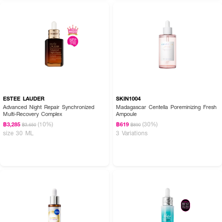
ชุ่มชื้นและฟื้นบำรุงผิวโดยไม่มีสารกันแดด ส่วน Day Cream จะมี SPF 20 PA+++
เพื่อช่วยปกป้องผิวจากแสงแดดในช่วงกลางวันค่ะ
· เหมาะกับผิวมันหรือไม่?
เหมาะค่ะ แม้จะเป็นครีมบำรุงเข้มข้น แต่เนื้อสัมผัสซึมง่าย ไม่หนักผิว และไม่เหนียว
เหนอะหนะ
· สามารถใช้ตอนกลางคืนได้ไหม?
ได้ค่ะ เหมาะสำหรับใช้ทั้งเช้าและก่อนนอน เพื่อช่วยฟื้นฟูและรักษาระดับความชุ่มชื้น
ของผิวอย่างต่อเนื่อง
ESTEE LAUDER
SKIN1004
· ผิวขาดน้ำและหมองคล้ำควรใช้หรือไม่?
Advanced Night Repair Synchronized
Madagascar Centella Poreminizing Fresh
Multi-Recovery Complex
Ampoule
เหมาะมากค่ะ เพราะช่วยเติมน้ำให้ผิว ลดความแห้งกร้าน และช่วยให้ผิวดูสดใส
(10%)
(30%)
฿3,285
฿619
฿3,650
฿890
เปล่งปลั่งขึ้นอย่างเป็นธรรมชาติ
size 30 ML
3 Variations
เติมพลังความชุ่มชื้นให้ผิวทุกวันด้วย SHISEIDO Essential Energy Hydrating
Cream 💧✨ มอยส์เจอร์ไรเซอร์ที่ช่วยให้ผิวอิ่มน้ำ เนียนนุ่ม กระจ่างใส และดู
สุขภาพดี พร้อมฟื้นบำรุงผิวแห้งกร้านให้กลับมาเปล่งประกายอย่างมีชีวิตชีวา