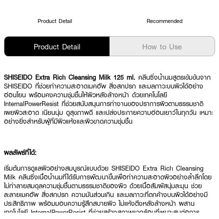
Product Detail
Recommended
Product Detail
How to Use
SHISEIDO Extra Rich Cleansing Milk 125 ml.
คลีนซิ่งน้ำนมสูตรเข้มข้นจาก
SHISEIDO ที่ช่วยทำความสะอาดเมคอัพ สิ่งสกปรก และมลภาวะบนผิวได้อย่าง
อ่อนโยน พร้อมคงความชุ่มชื้นให้ผิวหลังล้างหน้า ด้วยเทคโนโลยี
InternalPowerResist ที่ช่วยสนับสนุนการทำงานของปราการผิวตามธรรมชาติ
เผยผิวสะอาด เนียนนุ่ม ดูสุขภาพดี และเปล่งประกายความอ่อนเยาว์ในทุกวัน เหมาะ
อย่างยิ่งสำหรับผู้ที่มีผิวแห้งและผิวขาดความชุ่มชื้น
ผลลัพธ์ที่ได้:
เริ่มต้นการดูแลผิวอย่างสมบูรณ์แบบด้วย SHISEIDO Extra Rich Cleansing
Milk คลีนซิ่งเนื้อน้ำนมที่ได้รับการพัฒนาขึ้นเพื่อทำความสะอาดผิวอย่างล้ำลึกโดย
ไม่ทำลายสมดุลความชุ่มชื้นตามธรรมชาติของผิว ด้วยเนื้อสัมผัสนุ่มละมุน ช่วย
ละลายเมคอัพ สิ่งสกปรก ความมันส่วนเกิน และมลภาวะที่ตกค้างบนผิวได้อย่างมี
ประสิทธิภาพ พร้อมมอบความรู้สึกสบายผิว ไม่แห้งตึงหลังล้างหน้า ผสาน
เทคโนโลยี InternalPowerResist ที่ช่วยสร้างสภาพแวดล้อมที่เหมาะสมต่อการ