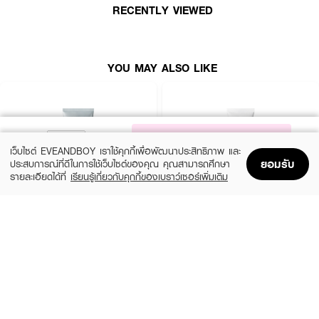
RECENTLY VIEWED
· ปริมาณสุทธิ 125 มล.
YOU MAY ALSO LIKE
How To Use:
· ใช้ในขั้นตอนแรกของการทำความสะอาดผิว
· กดผลิตภัณฑ์ในปริมาณที่เหมาะสมลงบนฝ่ามือ
· นวดวนเบา ๆ ให้ทั่วใบหน้าเพื่อสลายเมคอัพและสิ่งสกปรก
NOTIFY ME
เว็บไซต์ EVEANDBOY เราใช้คุกกี้เพื่อพัฒนาประสิทธิภาพ และ
· เช็ดออกด้วยสำลีหรือใช้น้ำสะอาดล้างออก
ยอมรับ
ประสบการณ์ที่ดีในการใช้เว็บไซต์ของคุณ คุณสามารถศึกษา
รายละเอียดได้ที่
เรียนรู้เกี่ยวกับคุกกี้ของเบราว์เซอร์เพิ่มเติม
· ใช้เป็นประจำทุกเช้าและเย็น
Home
Home
Promotions
Promotions
Shopping Bag
Shopping Bag
Account
Account
· แนะนำใช้ร่วมกับ SHISEIDO Ultimune Power Infusing Serum เพื่อผลลัพธ์
การบำรุงที่ดียิ่งขึ้น
MEDIHEAL
CLEARNOSE
Derma Cream Pack Cleanser Rose
Acne Care Solution Cleanser
PDRN [Pore Firming]
(46%)
฿139
฿259
(45%)
฿549
฿999
size 150 G
FAQ:
size 243 G
· คลีนซิ่งตัวนี้เหมาะกับผิวแห้งจริงไหม?
เหมาะมากค่ะ สูตรนี้ถูกพัฒนามาเพื่อผิวแห้งโดยเฉพาะ ช่วยทำความสะอาดผิวพร้อม