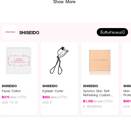
ทำงานของ Skin Barrier หรือปราการผิวตามธรรมชาติ ช่วยปกป้องผิวจาก
Show More
ปัจจัยภายนอกที่ทำร้ายผิว และเสริมให้ผิวดูแข็งแรง สุขภาพดี เมื่อใช้ร่วมกับ
SHISEIDO Ultimune Power Infusing Serum จะช่วยเสริมประสิทธิภาพการบำรุง
เพื่อผิวดูอ่อนเยาว์ เนียนใส และชุ่มชื้นยิ่งขึ้น
SHISEIDO
ซื้อสินค้าแบรนด์นี้
· ชิเซโด้ เอ็กซ์ตร้า ริช คลีนซิ่ง มิลค์
· Rich Cleansing Milk คลีนซิ่งเนื้อน้ำนมสูตรเข้มข้น
· Gentle Makeup Removal ช่วยทำความสะอาดเมคอัพและสิ่งสกปรกอย่างอ่อน
โยน
· Moisture Retention Formula คงความชุ่มชื้นให้ผิวหลังทำความสะอาด
· InternalPowerResist Technology สนับสนุนการทำงานของปราการผิวตาม
ธรรมชาติ
SHISEIDO
SHISEIDO
SHISEIDO
SHIS
Facial Cotton
Eyelash Curler
Synchro Skin Self-
Men 
· Skin Barrier Support ช่วยเสริมความแข็งแรงให้เกราะป้องกันผิว
Refreshing Custom
Prote
(10%)
(10%)
฿270
฿855
฿300
฿950
Finish Powder
(10%)
฿1,395
฿98
฿1,550
size 10 G
size 0
· Soft & Comfortable Finish ผิวสะอาด นุ่มลื่น ไม่แห้งตึง
Foundation (Refill)
8 Variations
size
· Deep Cleansing Care ช่วยขจัดสิ่งตกค้างและมลภาวะบนผิว
· Suitable For Dry Skin เหมาะสำหรับผิวแห้งและผิวขาดน้ำ
· Prepares Skin For Skincare เตรียมผิวให้พร้อมรับการบำรุงในขั้นตอนถัดไป