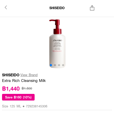
SHISEIDO
SHISEIDO
View Brand
Extra Rich Cleansing Milk
฿1,440
฿1,600
Save
฿160 (10%)
Size 125 ML • 729238145306