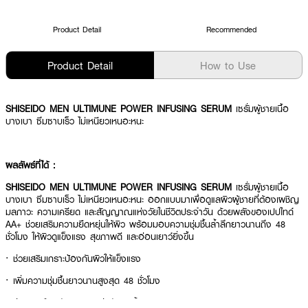
Product Detail
Recommended
Product Detail
How to Use
SHISEIDO MEN ULTIMUNE POWER INFUSING SERUM
เซรั่มผู้ชายเนื้อ
บางเบา ซึมซาบเร็ว ไม่เหนียวเหนอะหนะ
ผลลัพธ์ที่ได้ :
SHISEIDO MEN ULTIMUNE POWER INFUSING SERUM
เซรั่มผู้ชายเนื้อ
บางเบา ซึมซาบเร็ว ไม่เหนียวเหนอะหนะ ออกแบบมาเพื่อดูแลผิวผู้ชายที่ต้องเผชิญ
มลภาวะ ความเครียด และสัญญาณแห่งวัยในชีวิตประจำวัน ด้วยพลังของเปปไทด์
AA+ ช่วยเสริมความยืดหยุ่นให้ผิว พร้อมมอบความชุ่มชื้นล้ำลึกยาวนานถึง 48
ชั่วโมง ให้ผิวดูแข็งแรง สุขภาพดี และอ่อนเยาว์ยิ่งขึ้น
· ช่วยเสริมเกราะป้องกันผิวให้แข็งแรง
· เพิ่มความชุ่มชื้นยาวนานสูงสุด 48 ชั่วโมง
· ช่วยลดเลือนสัญญาณแห่งวัยและริ้วรอย