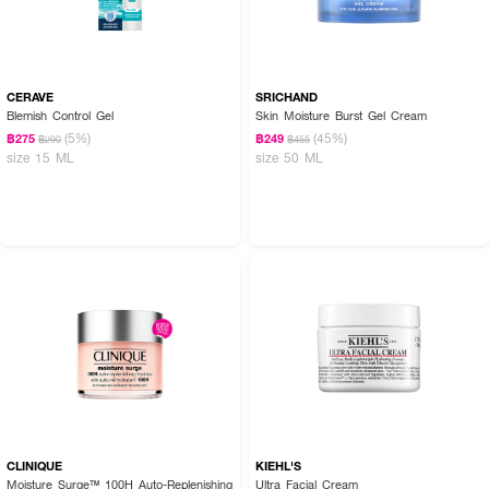
CERAVE
SRICHAND
Blemish Control Gel
Skin Moisture Burst Gel Cream
(5%)
(45%)
฿275
฿249
฿290
฿455
size 15 ML
size 50 ML
CLINIQUE
KIEHL'S
Moisture Surge™ 100H Auto-Replenishing
Ultra Facial Cream