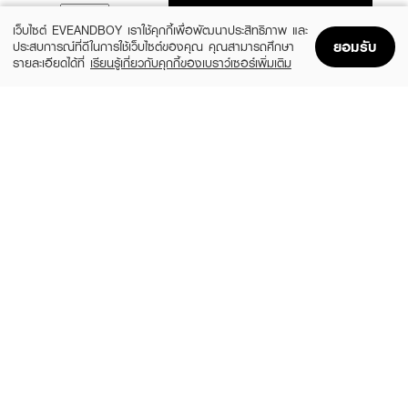
ADD TO BAG
เว็บไซต์ EVEANDBOY เราใช้คุกกี้เพื่อพัฒนาประสิทธิภาพ และ
ยอมรับ
ประสบการณ์ที่ดีในการใช้เว็บไซต์ของคุณ คุณสามารถศึกษา
รายละเอียดได้ที่
เรียนรู้เกี่ยวกับคุกกี้ของเบราว์เซอร์เพิ่มเติม
Home
Home
Promotions
Promotions
Shopping Bag
Shopping Bag
Account
Account
CLINIQUE
CLEARNOSE
MS 100H Auto-Rpl Hydrtr
Moist Skin Barrier Moisturizing Gel Facial
(10%)
(49%)
฿495
฿509
฿550
฿999
size 15 ML
size 120 ML
FUJI
SKINTIFIC