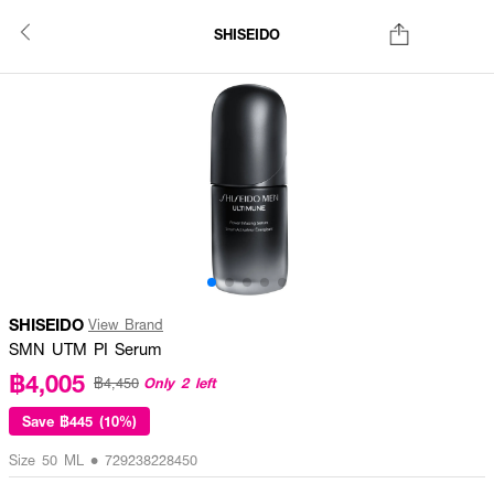
SHISEIDO
SHISEIDO
View Brand
SMN UTM PI Serum
฿4,005
Only 2 left
฿4,450
Save
฿445 (10%)
Size 50 ML • 729238228450