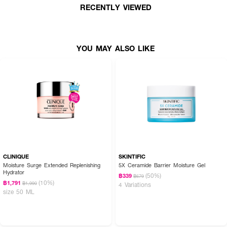
RECENTLY VIEWED
YOU MAY ALSO LIKE
CLINIQUE
SKINTIFIC
Moisture Surge Extended Replenishing
5X Ceramide Barrier Moisture Gel
Hydrator
(50%)
฿339
฿679
(10%)
฿1,791
฿1,990
4 Variations
size 50 ML