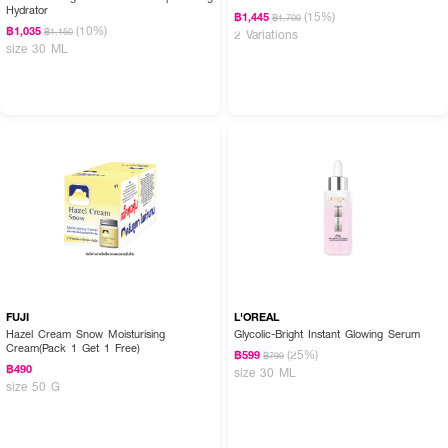
Hydrator
(15%)
฿1,445
฿1,700
(10%)
฿1,035
฿1,150
2 Variations
size 30 ML
FUJI
L'OREAL
Hazel Cream Snow Moisturising
Glycolic-Bright Instant Glowing Serum
Cream(Pack 1 Get 1 Free)
(25%)
฿599
฿799
฿490
size 30 ML
size 50 G