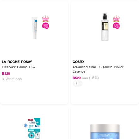
LA ROCHE POSAY
COSRX
Cicaplast Baume B5+
Advanced Snail 96 Mucin Power
Essence
฿320
(16%)
฿520
฿620
3 Variations
-