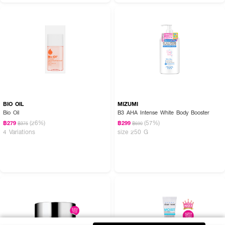
BIO OIL
MIZUMI
Bio Oil
B3 AHA Intense White Body Booster
(26%)
(57%)
฿279
฿299
฿375
฿690
4 Variations
size 250 G