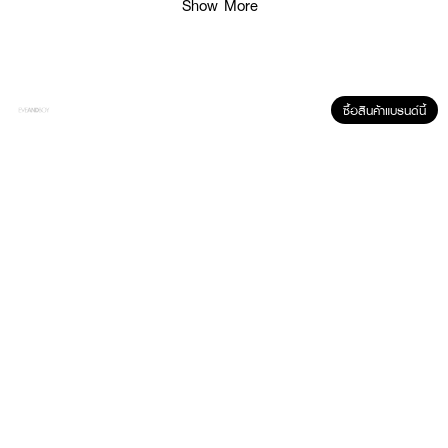
Show More
· ฟื้นบำรุงผิวที่ดูอ่อนล้าและหมองคล้ำ
· ช่วยให้ผิวดูกระชับและมีความยืดหยุ่นมากขึ้น
· ปรับสภาพผิวให้ดูเรียบเนียนและสุขภาพดี
ซื้อสินค้าแบรนด์นี้
· ช่วยให้ผิวดูกระจ่างใสอย่างเป็นธรรมชาติ
· เนื้อเซรั่มบางเบา ซึมไว ไม่เหนียวเหนอะหนะ
· เหมาะสำหรับทุกสภาพผิวของผู้ชาย
· ช่วยปกป้องผิวจากปัจจัยภายนอกและมลภาวะในชีวิตประจำวัน
How to Use :
· ใช้หลังทำความสะอาดผิวหน้าและก่อนมอยส์เจอร์ไรเซอร์
· กดเซรั่มในปริมาณที่พอเหมาะลงบนฝ่ามือ
· ลูบไล้ให้ทั่วใบหน้าและลำคอจนซึมเข้าสู่ผิว
· ใช้เป็นประจำทุกเช้าและเย็นเพื่อผลลัพธ์ที่ดีที่สุด