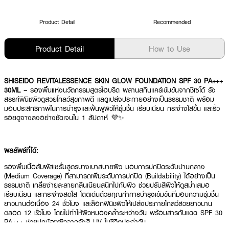
Product Detail
Recommended
Product Detail
How to Use
SHISEIDO REVITALESSENCE SKIN GLOW FOUNDATION SPF 30 PA+++
30ML –
รองพื้นแห่งนวัตกรรมสูตรไฮบริด ผสานสกินแคร์เข้มข้นจากชิเซโด้ รัง
สรรค์ฟินิชผิวดูสวยโกลว์สุขภาพดี แลดูเปล่งประกายอย่างเป็นธรรมชาติ พร้อม
มอบประสิทธิภาพในการบำรุงและฟื้นฟูผิวให้ชุ่มชื้น เรียบเนียน กระจ่างใสขึ้น และริ้ว
รอยดูจางลงอย่างชัดเจนใน 1 สัปดาห์ 💜✨
ผลลัพธ์ที่ได้:
รองพื้นเนื้อสัมผัสเซรั่มสูตรบางเบาสบายผิว มอบการปกปิดระดับปานกลาง
(Medium Coverage) ที่สามารถเพิ่มระดับการปกปิด (Buildability) ได้อย่างเป็น
ธรรมชาติ เกลี่ยง่ายละลายกลืนเนียนสนิทไปกับผิว ช่วยปรับสีผิวให้ดูสม่ำเสมอ
เรียบเนียน และกระจ่างสดใส โดดเด่นด้วยคุณค่าการบำรุงเข้มข้นที่มอบความชุ่มชื้น
ยาวนานต่อเนื่อง 24 ชั่วโมง และล็อกฟินิชผิวให้เปล่งประกายโกลว์สวยยาวนาน
ตลอด 12 ชั่วโมง โดยไม่ทำให้ผิวหมองคล้ำระหว่างวัน พร้อมสารกันแดด SPF 30
PA+++ ช่วยปกป้องผิวจากรังสี UV ในชีวิตประจำวัน