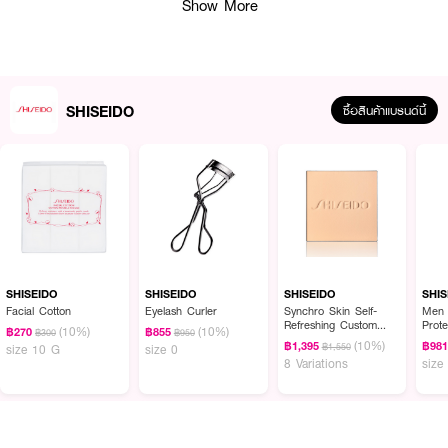
Show More
● ชิเซโด้ รีไวทัลเอสเซนส์ สกิน โกลว์ ฟาวเดชั่น
● รองพื้นสูตรผสมสกินแคร์ เนื้อเซรั่มบางเบา มอบฟินิชผิวโกลว์สวย ดูชุ่มชื้น
สุขภาพดี
SHISEIDO
ซื้อสินค้าแบรนด์นี้
● ให้ระดับการปกปิดปานกลาง เกลี่ยง่าย กลืนเนียนไปกับผิวอย่างเป็นธรรมชาติ
● มอบความชุ่มชื้นล้ำลึกยาวนาน 24 ชั่วโมง พร้อมล็อกความเปล่งประกาย
ยาวนาน 12 ชั่วโมง
● มีส่วนผสมบำรุงผิว ช่วยให้ผิวเรียบเนียน กระจ่างใสขึ้น และริ้วรอยแลดูจางลงใน
1 สัปดาห์
● ปกป้องผิวจากแสงแดดด้วย SPF 30 PA+++
SHISEIDO
SHISEIDO
SHISEIDO
SHIS
● อุดมด้วยสารบำรุงสำคัญ เช่น Niacinamide และสารสกัดจากธรรมชาตินานา
Facial Cotton
Eyelash Curler
Synchro Skin Self-
Men 
ชนิด
Refreshing Custom
Prote
(10%)
(10%)
฿270
฿855
฿300
฿950
Finish Powder
(10%)
● เหมาะสำหรับผู้ที่ต้องการงานผิวเนียนใส ดูเป็นธรรมชาติและฉ่ำวาว
฿1,395
฿98
฿1,550
size 10 G
size 0
Foundation (Refill)
8 Variations
size
● ปริมาณสุทธิ: 30 มล.
How To Use: