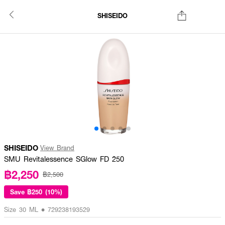
SHISEIDO
SHISEIDO
View Brand
SMU Revitalessence SGlow FD 250
฿2,250
฿2,500
Save
฿250 (10%)
Size 30 ML • 729238193529