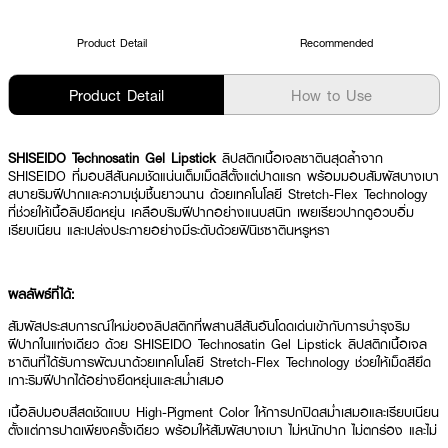
Product Detail
Recommended
Product Detail
How to Use
SHISEIDO Technosatin Gel Lipstick
ลิปสติกเนื้อเจลซาตินสุดล้ำจาก
SHISEIDO ที่มอบสีสันคมชัดแน่นเต็มเม็ดสีตั้งแต่ปาดแรก พร้อมมอบสัมผัสบางเบา
สบายริมฝีปากและความชุ่มชื้นยาวนาน ด้วยเทคโนโลยี Stretch-Flex Technology
ที่ช่วยให้เนื้อลิปยืดหยุ่น เคลือบริมฝีปากอย่างแนบสนิท เผยเรียวปากดูอวบอิ่ม
เรียบเนียน และเปล่งประกายอย่างมีระดับด้วยฟินิชซาตินหรูหรา
ผลลัพธ์ที่ได้:
สัมผัสประสบการณ์ใหม่ของลิปสติกที่ผสานสีสันอันโดดเด่นเข้ากับการบำรุงริม
ฝีปากในแท่งเดียว ด้วย SHISEIDO Technosatin Gel Lipstick ลิปสติกเนื้อเจล
ซาตินที่ได้รับการพัฒนาด้วยเทคโนโลยี Stretch-Flex Technology ช่วยให้เม็ดสียึด
เกาะริมฝีปากได้อย่างยืดหยุ่นและสม่ำเสมอ
เนื้อลิปมอบสีสดชัดแบบ High-Pigment Color ให้การปกปิดสม่ำเสมอและเรียบเนียน
ตั้งแต่การปาดเพียงครั้งเดียว พร้อมให้สัมผัสบางเบา ไม่หนักปาก ไม่ตกร่อง และไม่