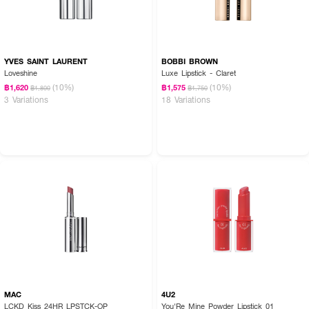
YVES SAINT LAURENT
BOBBI BROWN
Loveshine
Luxe Lipstick - Claret
(10%)
(10%)
฿1,620
฿1,575
฿1,800
฿1,750
3 Variations
18 Variations
MAC
4U2
LCKD Kiss 24HR LPSTCK-OP
You'Re Mine Powder Lipstick 01