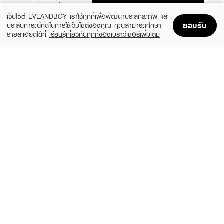
ADD TO BAG
เว็บไซต์ EVEANDBOY เราใช้คุกกี้เพื่อพัฒนาประสิทธิภาพ และ
ยอมรับ
ประสบการณ์ที่ดีในการใช้เว็บไซต์ของคุณ คุณสามารถศึกษา
รายละเอียดได้ที่
เรียนรู้เกี่ยวกับคุกกี้ของเบราว์เซอร์เพิ่มเติม
Home
Home
Promotions
Promotions
Shopping Bag
Shopping Bag
Account
Account
BOBBI BROWN
YVES SAINT LAURENT
Luxe Matte Lipstick - Downtown Rose
Loveshine
(10%)
(10%)
฿1,575
฿1,620
฿1,750
฿1,800
16 Variations
10 Variations
BOBBI BROWN
MAC