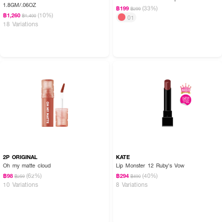
1.8GM/.06OZ
(33%)
฿199
฿299
(10%)
฿1,260
฿1,400
01
18 Variations
2P ORIGINAL
KATE
Oh my matte cloud
Lip Monster 12 Ruby's Vow
(62%)
(40%)
฿98
฿294
฿259
฿490
10 Variations
8 Variations