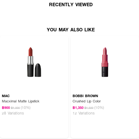
RECENTLY VIEWED
· Premium Red Packaging ดีไซน์ปลอกสีแดงสุดหรู เอกลักษณ์ของ
SHISEIDO
· ปริมาณสุทธิ 3.3 กรัม
YOU MAY ALSO LIKE
How To Use:
· หมุนลิปสติกขึ้นในปริมาณที่พอเหมาะ
· ใช้ปลายลิปสติกหัวตัดวาดขอบริมฝีปาก
· ทาให้ทั่วริมฝีปากเพื่อสีสดชัดในปาดเดียว
· สามารถเพิ่มเลเยอร์เพื่อเพิ่มความเข้มของสีได้ตามต้องการ
· ใช้เดี่ยว ๆ หรือจับคู่กับลิปไลเนอร์เพื่อความคมชัดยิ่งขึ้น
MAC
BOBBI BROWN
Macximal Matte Lipstick
Crushed Lip Color
(10%)
(10%)
฿900
฿1,350
฿1,000
฿1,500
FAQ:
28 Variations
12 Variations
· Technosatin Gel Lipstick เหมาะกับคนริมฝีปากแห้งไหม?
เหมาะมากค่ะ เนื่องจากมีส่วนผสมที่ช่วยเติมความชุ่มชื้นให้ริมฝีปาก ทำให้ริมฝีปากดู
นุ่มและไม่แห้งตึงระหว่างวัน