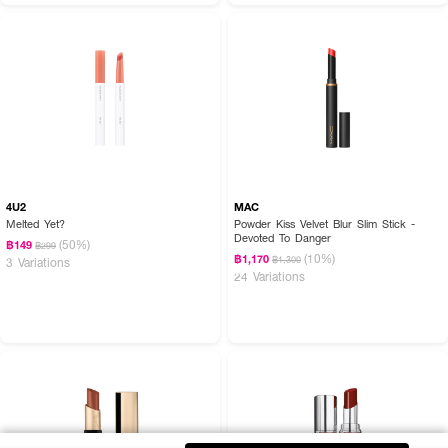
4U2
MAC
Melted Yet?
Powder Kiss Velvet Blur Slim Stick -
Devoted To Danger
(50%)
฿149
฿299
(10%)
฿1,170
฿1,300
3 Variations
24 Variations