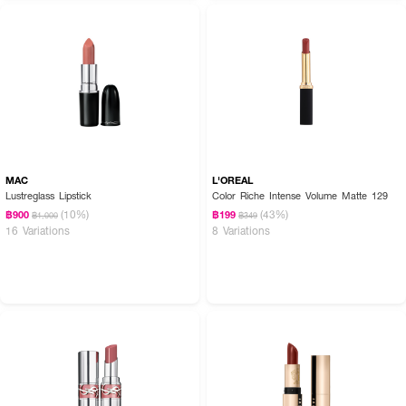
· ฟินิชของลิปเป็นแบบไหน?
เป็น Satin Finish หรือฟินิชซาตินที่ให้ความเงาอย่างพอดี ดูหรูหราและสุขภาพดี
ไม่แมตต์จนแห้ง และไม่ฉ่ำจนเหนียวค่ะ
· สีชัดตั้งแต่ปาดแรกจริงไหม?
จริงค่ะ สูตรนี้ถูกออกแบบให้มีเม็ดสีเข้มข้น ให้สีสวยคมชัดตั้งแต่การทาเพียงครั้ง
เดียว
· ลิปสติกตัวนี้ติดทนไหม?
MAC
L'OREAL
Lustreglass Lipstick
Color Riche Intense Volume Matte 129
ติดทนดีค่ะ ด้วย Stretch-Flex Technology ที่ช่วยให้สีแนบสนิทกับริมฝีปากและคง
(10%)
(43%)
฿900
฿199
฿1,000
฿349
ความสวยได้ยาวนาน
16 Variations
8 Variations
เผยตัวตนในทุกเฉดสี 💄❤️ ด้วย SHISEIDO Technosatin Gel Lipstick ลิปสติก
เนื้อเจลซาตินที่มอบสีสดชัด ติดทนนาน พร้อมบำรุงริมฝีปากให้นุ่มชุ่มชื้น สวยหรู ดู
แพง และมั่นใจได้ในทุกลุคทุกวัน