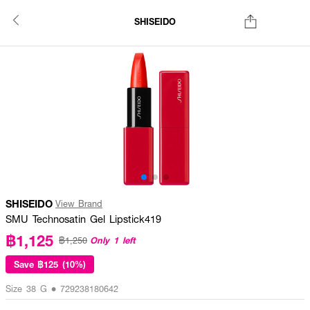
SHISEIDO
SHISEIDO
View Brand
SMU Technosatin Gel Lipstick419
฿1,125
Only 1 left
฿1,250
Save
฿125 (10%)
Size 38 G • 729238180642