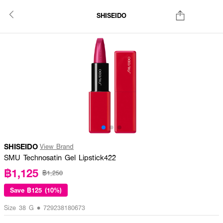
SHISEIDO
SHISEIDO
View Brand
SMU Technosatin Gel Lipstick422
฿1,125
฿1,250
Save
฿125 (10%)
Size 38 G • 729238180673