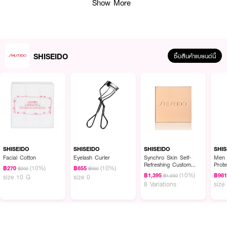
ทำให้ริมฝีปากแห้งระหว่างวัน ผสานสารบำรุงและน้ำมันจากเมล็ดคำฝอย
Show More
(Safflower Seed Oil) ที่ช่วยเติมความชุ่มชื้นให้ริมฝีปากดูเนียนนุ่ม อิ่มเอิบ และ
สุขภาพดี พร้อมฟินิชซาตินที่ช่วยเพิ่มมิติให้ริมฝีปากดูสวยหรูอย่างเป็นธรรมชาติ
mมีให้เลือกถึง 20 เฉดสี ครอบคลุมทุกลุค ตั้งแต่โทนนู้ดสุภาพ โทนชมพูหวานละมุน
ไปจนถึงโทนแดงและเบอร์รี่สุดโดดเด่น ให้คุณแสดงตัวตนได้อย่างมั่นใจในทุกโอกาส
SHISEIDO
ซื้อสินค้าแบรนด์นี้
· ชิเซโด้ เทคโนซาติน เจล ลิปสติก
· Stretch-Flex Technology เทคโนโลยีที่ช่วยให้สีติดแนบสนิทและยืดหยุ่นตามการ
เคลื่อนไหวของริมฝีปาก
· High-Pigment Color สีสดชัดแน่นเต็มเม็ดสีตั้งแต่ปาดแรก
· Satin Finish มอบฟินิชซาตินหรูหรา ดูสุขภาพดี
· Lightweight Gel Texture เนื้อเจลบางเบา สบายริมฝีปาก
SHISEIDO
SHISEIDO
SHISEIDO
SHIS
Facial Cotton
Eyelash Curler
Synchro Skin Self-
Men 
· Long-Wearing Formula ติดทนนาน สีไม่ดรอประหว่างวัน
Refreshing Custom
Prote
(10%)
(10%)
฿270
฿855
฿300
฿950
Finish Powder
(10%)
· Moisturizing Care ช่วยเติมความชุ่มชื้นให้ริมฝีปาก
฿1,395
฿98
฿1,550
size 10 G
size 0
Foundation (Refill)
8 Variations
size
· Smooth Lip Effect ช่วยให้ริมฝีปากดูเรียบเนียน ไม่ตกร่อง
· Comfortable Wear ไม่หนักปาก ไม่เหนียวเหนอะหนะ
· Available In 20 Shades มีให้เลือกถึง 20 เฉดสี