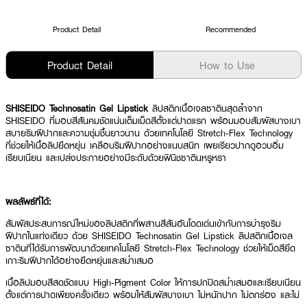
Product Detail
Recommended
Product Detail
How to Use
SHISEIDO Technosatin Gel Lipstick
ลิปสติกเนื้อเจลซาตินสุดล้ำจาก
SHISEIDO ที่มอบสีสันคมชัดแน่นเต็มเม็ดสีตั้งแต่ปาดแรก พร้อมมอบสัมผัสบางเบา
สบายริมฝีปากและความชุ่มชื้นยาวนาน ด้วยเทคโนโลยี Stretch-Flex Technology
ที่ช่วยให้เนื้อลิปยืดหยุ่น เคลือบริมฝีปากอย่างแนบสนิท เผยเรียวปากดูอวบอิ่ม
เรียบเนียน และเปล่งประกายอย่างมีระดับด้วยฟินิชซาตินหรูหรา
ผลลัพธ์ที่ได้:
สัมผัสประสบการณ์ใหม่ของลิปสติกที่ผสานสีสันอันโดดเด่นเข้ากับการบำรุงริม
ฝีปากในแท่งเดียว ด้วย SHISEIDO Technosatin Gel Lipstick ลิปสติกเนื้อเจล
ซาตินที่ได้รับการพัฒนาด้วยเทคโนโลยี Stretch-Flex Technology ช่วยให้เม็ดสียึด
เกาะริมฝีปากได้อย่างยืดหยุ่นและสม่ำเสมอ
เนื้อลิปมอบสีสดชัดแบบ High-Pigment Color ให้การปกปิดสม่ำเสมอและเรียบเนียน
ตั้งแต่การปาดเพียงครั้งเดียว พร้อมให้สัมผัสบางเบา ไม่หนักปาก ไม่ตกร่อง และไม่