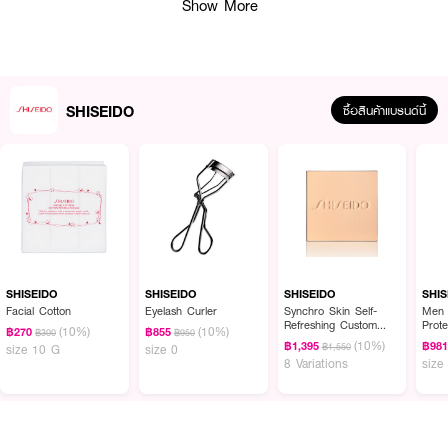
Show More
● ชิเซโด้ ซิงโคร สกิน เรเดียนต์ ลิฟติ้ง ฟาวเดชั่น
● รองพื้นเนื้อลิขวิด มอบฟินิชลุคสวยเป็นธรรมชาติ (Natural Finish) ดูอิ่มเอิบ มี
มิติ
SHISEIDO
ซื้อสินค้าแบรนด์นี้
● ช่วยปกปิดริ้วรอยเส้นบางและจุดบกพร่อง ปรับผิวให้เนียนละเอียดและแลดูยก
กระชับ
● มอบความชุ่มชื้นให้แก่ผิวยาวนานต่อเนื่อง 24 ชั่วโมง พร้อมปกป้องผิวจาก
ความหมองคล้ำ
● สูตรกันน้ำ (Waterproof) ติดทนนาน ไม่หลุดลอกง่ายระหว่างวัน
● ปกป้องผิวจากรังสี UV ด้วยค่ากางแดดสูงถึง SPF30 PA++++
SHISEIDO
SHISEIDO
SHISEIDO
SHIS
● เหมาะสำหรับทุกสภาพผิว
Facial Cotton
Eyelash Curler
Synchro Skin Self-
Men 
Refreshing Custom
Prote
● ปริมาณสุทธิ: 30 มล. / อายุสินค้านับจากวันผลิต: 3 ปี
(10%)
(10%)
฿270
฿855
฿300
฿950
Finish Powder
(10%)
฿1,395
฿98
฿1,550
size 10 G
size 0
Foundation (Refill)
8 Variations
size
How To Use:
● เขย่าขวดผลิตภัณฑ์ก่อนใช้งานทุกครั้ง เพื่อให้เนื้อรองพื้นเข้ากันได้ดี