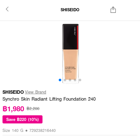
SHISEIDO
SHISEIDO
View Brand
Synchro Skin Radiant Lifting Foundation 240
฿1,980
฿2,200
Save
฿220 (10%)
Size 140 G • 729238216440