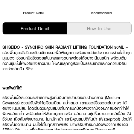
Product Detail
Recommended
Product Detail
How to Use
SHISEIDO - SYNCHRO SKIN RADIANT LIFTING FOUNDATION 30ML –
รองพื้นสูตรลิขวิดระดับนวัตกรรมเพื่อผิวดูยกกระชับและเปล่งประกายกระจ่างใสในทุก
มุมมอง ช่วยปกปิดริ้วรอยเส้นบางและจุดบกพร่องได้อย่างเนียนสนิท พร้อมเติม
ความชุ่มชื้นให้ผิวอย่างยาวนาน ให้ฟินิชลุคที่ดูสวยเป็นธรรมชาติและคงความอ่อน
เยาว์ตลอดวัน 💜✨
ผลลัพธ์ที่ได้:
รองพื้นเนื้อลิขวิดประสิทธิภาพสูงที่มอบการปกปิดระดับปานกลาง (Medium
Coverage) ช่วยปรับผิวให้ดูเรียบเนียน สม่ำเสมอ และเบลอร์ริ้วรอยเส้นบางๆ ได้
อย่างแนบเนียน โดดเด่นด้วยคุณสมบัติในการปกป้องผิวจากปัจจัยภายนอกที่ทำให้
ผิวหมองคล้ำ พร้อมช่วยให้ผิวแลดูยกกระชับ มอบความชุ่มชื้นยาวนานต่อเนื่อง 24
ชั่วโมง เนื้อสัมผัสเบาสบาย ไม่หนักหน้า และมีคุณสมบัติกันน้ำ (Waterproof) ช่วยให้
รองพื้นติดทนนาน มั่นใจได้ในทุกสภาพแสง มาพร้อมสารปกป้องผิวจากแสงแดด
SPF30 PA++++ เพื่อผิวดูสวยเปล่งประกายสุขภาพดีอย่างเป็นธรรมชาติ