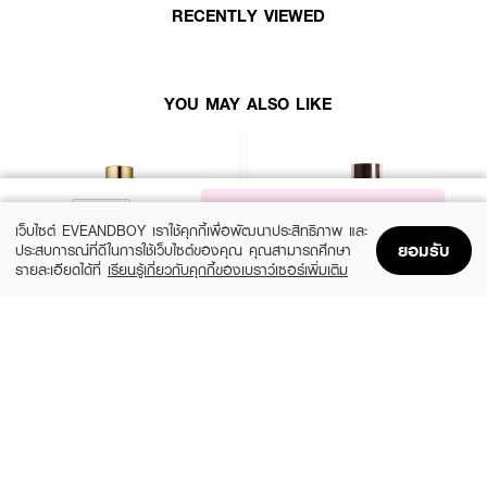
● กดหัวปั๊มรองพื้นในปริมาณที่เหมาะสมลงบนฝ่ามือหรือหลังมือ
RECENTLY VIEWED
● แต้มรองพื้นลงบนใบหน้า แล้วเกลี่ยจากกึ่งกลางใบหน้าออกไปยังด้านนอก โดย
ใช้นิ้วมือ แปรงรองพื้น หรือฟองน้ำตามความถนัด
● สามารถเพิ่มเลเยอร์เกลี่ยทับเบาๆ ในบริเวณที่ต้องการการปกปิดเป็นพิเศษเพื่อ
YOU MAY ALSO LIKE
ผลลัพธ์ที่เรียบเนียนยิ่งขึ้น
FAQ:
NOTIFY ME
● รองพื้นสูตร Radiant Lifting ตัวนี้ทาแล้วจะทำให้หน้าดูฉ่ำวาวเกินไปจนดูหน้ามัน
เว็บไซต์ EVEANDBOY เราใช้คุกกี้เพื่อพัฒนาประสิทธิภาพ และ
ระหว่างวันไหมคะ?
ยอมรับ
ประสบการณ์ที่ดีในการใช้เว็บไซต์ของคุณ คุณสามารถศึกษา
รายละเอียดได้ที่
เรียนรู้เกี่ยวกับคุกกี้ของเบราว์เซอร์เพิ่มเติม
ไม่ทำให้หน้ามันเยิ้มค่ะ แม้จะขึ้นชื่อว่าให้ฟินิชแบบ Radiant เปล่งประกายและช่วยยก
Home
Home
Promotions
Promotions
Shopping Bag
Shopping Bag
Account
Account
กระชับผิว แต่ผลลัพธ์ที่ได้จะเป็นฟินิชแบบธรรมชาติ (Natural Finish) ที่ดูผิวสุขภาพ
ดี อิ่มน้ำ และสะท้อนแสงไฟได้สวยงามค่ะ ประกอบกับตัวเนื้อรองพื้นมีคุณสมบัติกัน
น้ำและติดทนทาน จึงช่วยควบคุมไม่ให้ผิวเยิ้มเหนอะหนะระหว่างวันได้ดีค่ะ
ESTEE LAUDER
ZHE
Double Wear Stay-In-Place Makeup
Long Wear Coverage Nourishing
● รองพื้นตัวนี้ช่วยเรื่องการปกปิดริ้วรอยแห่งวัยได้ดีแค่ไหนคะ คนที่มีริ้วรอยจะตก
SPF10 PA++
Foundation
ร่องไหม?
(10%)
฿2,250
฿490
฿2,500
20 Variations
4 Variations
ถูกออกแบบมาเพื่อตอบโจทย์เรื่องนี้โดยเฉพาะเลยค่ะ ตัวเนื้อรองพื้นมีความยืดหยุ่น
สูงและช่วยกระจายแสงได้ดี จึงช่วยปกปิดและพรางริ้วรอยเส้นบางๆ บนใบหน้าให้แล
ดูตื้นขึ้นอย่างเป็นธรรมชาติ พร้อมช่วยให้ผิวดูยกกระชับขึ้น โดยไม่เข้าไปจับตัวเป็น
ก้อนหรือตกร่องในระหว่างวันค่ะ