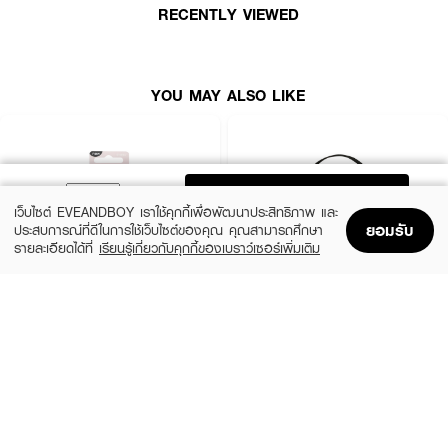
· กดเบา ๆ จนรีฟิลล็อกเข้ากับตัวตลับอย่างแน่นหนา
RECENTLY VIEWED
· ใช้งานร่วมกับฟองน้ำสำหรับแป้งผสมรองพื้นตามปกติ
· เมื่อใช้รีฟิลหมด สามารถถอดเปลี่ยนรีฟิลใหม่ได้ง่าย
YOU MAY ALSO LIKE
หมายเหตุ :
· สินค้านี้เป็นตลับสำหรับใส่รีฟิลเท่านั้น
ADD TO BAG
· ไม่รวมแป้งผสมรองพื้นรีฟิลภายในตลับ
เว็บไซต์ EVEANDBOY เราใช้คุกกี้เพื่อพัฒนาประสิทธิภาพ และ
ยอมรับ
ประสบการณ์ที่ดีในการใช้เว็บไซต์ของคุณ คุณสามารถศึกษา
รายละเอียดได้ที่
เรียนรู้เกี่ยวกับคุกกี้ของเบราว์เซอร์เพิ่มเติม
Home
Home
Promotions
Promotions
Shopping Bag
Shopping Bag
Account
Account
REAL TECHNIQUES
3CE
Miracle Powder Sponge
Wash Bag_Small
(20%)
(80%)
฿392
฿270
฿490
฿1,350
size 25 G
Black