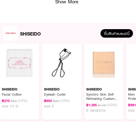
· ตลับคอมแพคสำหรับใส่ Synchro Skin Powder Foundation Refill โดยเฉพาะ
Show More
· ดีไซน์ Modern Minimalism เรียบหรู ดูทันสมัย
· รูปทรงบางเฉียบ พกพาสะดวก
· มาพร้อมกระจกในตัว ใช้งานง่ายทุกที่
SHISEIDO
ซื้อสินค้าแบรนด์นี้
· ช่วยจัดเก็บรีฟิลแป้งได้อย่างปลอดภัย
· เปิด-ปิดสะดวก แข็งแรง ทนทาน
· เหมาะสำหรับพกพาเติมเมคอัพระหว่างวัน
· ดีไซน์พรีเมียม สะท้อนเอกลักษณ์ของ SHISEIDO
· รองรับการเปลี่ยนรีฟิลได้ง่าย ช่วยลดการสิ้นเปลืองบรรจุภัณฑ์
· เหมาะสำหรับผู้ใช้ Synchro Skin Self-Refreshing Custom Finish Powder
SHISEIDO
SHISEIDO
SHISEIDO
SHIS
Foundation
Facial Cotton
Eyelash Curler
Synchro Skin Self-
Men 
Refreshing Custom
Prote
(10%)
(10%)
฿270
฿855
฿300
฿950
Finish Powder
(10%)
฿1,395
฿98
฿1,550
size 10 G
size 0
Foundation (Refill)
8 Variations
size
How to Use :
· เปิดตลับและใส่ Synchro Skin Self-Refreshing Custom Finish Powder
Foundation Refill ลงในช่องสำหรับรีฟิล