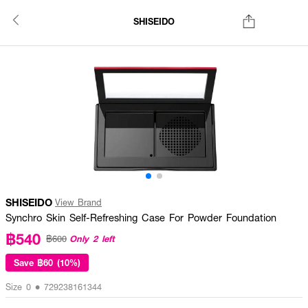
SHISEIDO
SHISEIDO
View Brand
Synchro Skin Self-Refreshing Case For Powder Foundation
฿540
Only 2 left
฿600
Save
฿60 (10%)
Size 0 • 729238161344