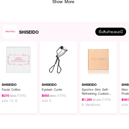
Show More
· เทคโนโลยี ActiveForce™ ช่วยให้เมคอัพติดทนนานตลอดวัน
· ช่วยควบคุมความมันส่วนเกิน ลดความหมองระหว่างวัน
· กันเหงื่อ กันความชื้น และทนต่อการเคลื่อนไหวในชีวิตประจำวัน
SHISEIDO
ซื้อสินค้าแบรนด์นี้
· ให้ฟินิชผิวเรียบเนียน ดูสุขภาพดี และเป็นธรรมชาติ
· ช่วยเบลอรูขุมขน ให้ผิวดูละเอียดขึ้น
· ไม่เป็นคราบ ไม่ตกร่อง และไม่หนักผิว
· ปกป้องผิวจากรังสี UVA และ UVB ด้วย SPF35 PA++++
· เหมาะสำหรับทุกสภาพผิว และสามารถใช้ได้ในทุกสภาพอากาศ
SHISEIDO
SHISEIDO
SHISEIDO
SHIS
Facial Cotton
Eyelash Curler
Synchro Skin Self-
Men 
How to Use :
Refreshing Custom
Prote
(10%)
(10%)
฿270
฿855
฿300
฿950
Finish Powder
(10%)
฿1,395
฿98
· เขย่าขวดก่อนใช้งาน
฿1,550
size 10 G
size 0
Foundation (Refill)
8 Variations
size
· กดรองพื้นในปริมาณที่เหมาะสมลงบนหลังมือ
· แต้มบริเวณหน้าผาก แก้ม จมูก และคาง
· เกลี่ยให้เรียบเนียนทั่วใบหน้าด้วยนิ้วมือ ฟองน้ำ หรือแปรงรองพื้น