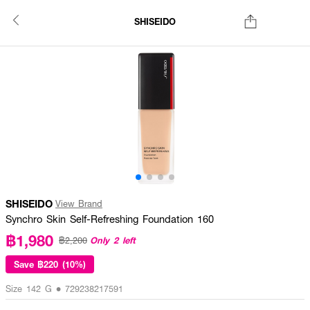
SHISEIDO
SHISEIDO
View Brand
Synchro Skin Self-Refreshing Foundation 160
฿1,980
Only 2 left
฿2,200
Save
฿220 (10%)
Size 142 G • 729238217591