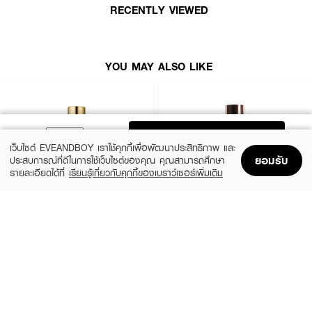
RECENTLY VIEWED
· สามารถเพิ่มระดับการปกปิดได้ตามต้องการ
YOU MAY ALSO LIKE
ADD TO BAG
เว็บไซต์ EVEANDBOY เราใช้คุกกี้เพื่อพัฒนาประสิทธิภาพ และ
ยอมรับ
ประสบการณ์ที่ดีในการใช้เว็บไซต์ของคุณ คุณสามารถศึกษา
รายละเอียดได้ที่
เรียนรู้เกี่ยวกับคุกกี้ของเบราว์เซอร์เพิ่มเติม
Home
Home
Promotions
Promotions
Shopping Bag
Shopping Bag
Account
Account
ESTEE LAUDER
ZHE
Double Wear Stay-In-Place Makeup
Long Wear Coverage Nourishing
SPF10 PA++
Foundation
(10%)
฿2,250
฿490
฿2,500
20 Variations
4 Variations