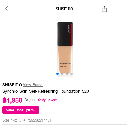
SHISEIDO
SHISEIDO
View Brand
Synchro Skin Self-Refreshing Foundation 320
฿1,980
Only 2 left
฿2,200
Save
฿220 (10%)
Size 142 G • 729238217751