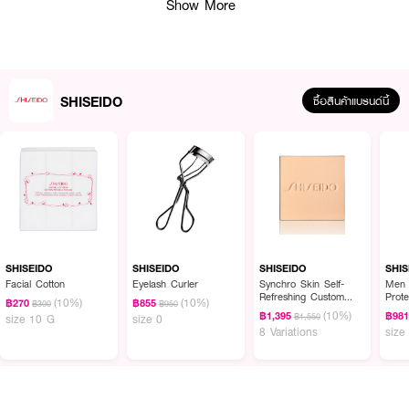
Show More
· เทคโนโลยี ActiveForce™ ช่วยให้เมคอัพติดทนนานตลอดวัน
· ช่วยควบคุมความมันส่วนเกิน ลดความหมองระหว่างวัน
· กันเหงื่อ กันความชื้น และทนต่อการเคลื่อนไหวในชีวิตประจำวัน
SHISEIDO
ซื้อสินค้าแบรนด์นี้
· ให้ฟินิชผิวเรียบเนียน ดูสุขภาพดี และเป็นธรรมชาติ
· ช่วยเบลอรูขุมขน ให้ผิวดูละเอียดขึ้น
· ไม่เป็นคราบ ไม่ตกร่อง และไม่หนักผิว
· ปกป้องผิวจากรังสี UVA และ UVB ด้วย SPF35 PA++++
· เหมาะสำหรับทุกสภาพผิว และสามารถใช้ได้ในทุกสภาพอากาศ
SHISEIDO
SHISEIDO
SHISEIDO
SHIS
Facial Cotton
Eyelash Curler
Synchro Skin Self-
Men 
How to Use :
Refreshing Custom
Prote
(10%)
(10%)
฿270
฿855
฿300
฿950
Finish Powder
(10%)
฿1,395
฿98
· เขย่าขวดก่อนใช้งาน
฿1,550
size 10 G
size 0
Foundation (Refill)
8 Variations
size
· กดรองพื้นในปริมาณที่เหมาะสมลงบนหลังมือ
· แต้มบริเวณหน้าผาก แก้ม จมูก และคาง
· เกลี่ยให้เรียบเนียนทั่วใบหน้าด้วยนิ้วมือ ฟองน้ำ หรือแปรงรองพื้น