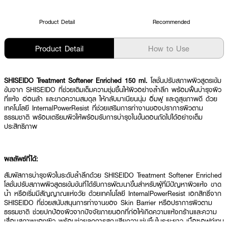
Product Detail
Recommended
Product Detail
How to Use
SHISEIDO Treatment Softener Enriched 150 ml.
โลชั่นปรับสภาพผิวสูตรเข้ม
ข้นจาก SHISEIDO ที่ช่วยเติมเต็มความชุ่มชื้นให้ผิวอย่างล้ำลึก พร้อมฟื้นบำรุงผิว
ที่แห้ง อ่อนล้า และขาดความสมดุล ให้กลับมาเนียนนุ่ม อิ่มฟู และดูสุขภาพดี ด้วย
เทคโนโลยี InternalPowerResist ที่ช่วยเสริมการทำงานของปราการผิวตาม
ธรรมชาติ พร้อมเตรียมผิวให้พร้อมรับการบำรุงในขั้นตอนถัดไปได้อย่างเต็ม
ประสิทธิภาพ
ผลลัพธ์ที่ได้:
สัมผัสการบำรุงผิวในระดับล้ำลึกด้วย SHISEIDO Treatment Softener Enriched
โลชั่นปรับสภาพผิวสูตรเข้มข้นที่ได้รับการพัฒนาขึ้นสำหรับผู้ที่มีปัญหาผิวแห้ง ขาด
น้ำ หรือเริ่มมีสัญญาณแห่งวัย ด้วยเทคโนโลยี InternalPowerResist เอกสิทธิ์จาก
SHISEIDO ที่ช่วยสนับสนุนการทำงานของ Skin Barrier หรือปราการผิวตาม
ธรรมชาติ ช่วยปกป้องผิวจากปัจจัยภายนอกที่ก่อให้เกิดความแห้งกร้านและความ
เสื่อมสภาพของผิว พร้อมช่วยลดการสูญเสียความชุ่มชื้นในระยะยาว เนื้อซอฟท์เทน