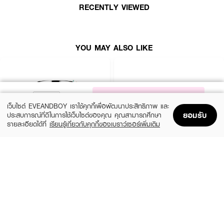
· ปริมาณสุทธิ 150 มล..
RECENTLY VIEWED
How To Use:
YOU MAY ALSO LIKE
· ใช้หลังล้างหน้าเป็นขั้นตอนแรกของการบำรุงผิว
· เทผลิตภัณฑ์ลงบนสำลีหรือฝ่ามือ
· ลูบไล้ให้ทั่วใบหน้าและลำคอ
NOTIFY ME
· กดเบา ๆ เพื่อให้ผลิตภัณฑ์ซึมเข้าสู่ผิว
เว็บไซต์ EVEANDBOY เราใช้คุกกี้เพื่อพัฒนาประสิทธิภาพ และ
ยอมรับ
ประสบการณ์ที่ดีในการใช้เว็บไซต์ของคุณ คุณสามารถศึกษา
· ใช้เป็นประจำทุกเช้าและเย็น
รายละเอียดได้ที่
เรียนรู้เกี่ยวกับคุกกี้ของเบราว์เซอร์เพิ่มเติม
· ตามด้วยเซรั่มและมอยส์เจอร์ไรเซอร์เพื่อประสิทธิภาพสูงสุด
Home
Home
Promotions
Promotions
Shopping Bag
Shopping Bag
Account
Account
CLINIQUE
SKINTIFIC
Moisture Surge Extended Replenishing
5X Ceramide Barrier Moisture Gel
FAQ:
Hydrator
(50%)
฿339
฿679
· Treatment Softener Enriched ต่างจาก Treatment Softener ปกติอย่างไร?
(10%)
฿1,791
฿1,990
4 Variations
size 50 ML
Enriched จะมีเนื้อสัมผัสเข้มข้นและให้ความชุ่มชื้นมากกว่า เหมาะสำหรับผู้ที่มีผิวแห้ง
ขาดน้ำ หรืออยู่ในห้องแอร์ตลอดวันค่ะ
· ใช้ได้กับผิวมันไหม?