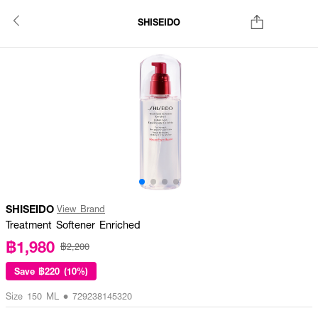
SHISEIDO
SHISEIDO
View Brand
Treatment Softener Enriched
฿1,980
฿2,200
Save
฿220 (10%)
Size 150 ML • 729238145320