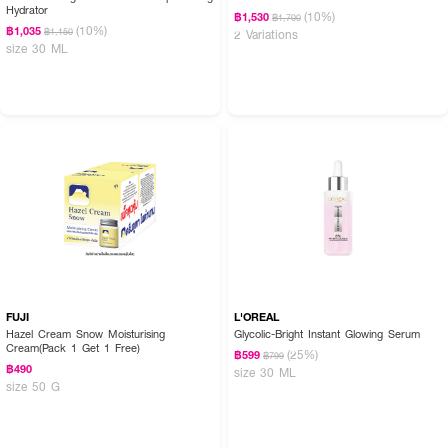
· ใช้ก่อนลงมอยซ์เจอร์ไรเซอร์เพื่อประสิทธิภาพการบำรุงสูงสุด
Hydrator
(10%)
฿1,530
฿1,700
(10%)
฿1,035
฿1,150
2 Variations
· หากใช้ร่วมกับเซรั่มอื่น แนะนำลง Ultimune Power Infusing Serum เป็นขั้น
size 30 ML
ตอนแรก
FAQ:
· เซรั่มตัวนี้เหมาะกับผิวมันไหม?
: เหมาะค่ะ เนื้อเซรั่มบางเบา ซึมไว ไม่เหนียวเหนอะหนะ สามารถใช้ได้ทั้งผิวมัน ผิว
ผสม และผิวแห้ง
· สามารถใช้ร่วมกับวิตามินซีหรือเรตินอลได้ไหม?
สามารถใช้ร่วมกันได้ โดยแนะนำให้ลง Ultimune Power Infusing Serum ก่อน
เพื่อเตรียมผิวและเสริมประสิทธิภาพการบำรุง
: เริ่มมีริ้วรอยเล็กๆ ควรใช้ไหม?
FUJI
L'OREAL
Hazel Cream Snow Moisturising
Glycolic-Bright Instant Glowing Serum
เหมาะมากค่ะ เพราะช่วยดูแลสัญญาณแห่งวัยตั้งแต่ระยะเริ่มต้น พร้อมช่วยให้ผิวดู
Cream(Pack 1 Get 1 Free)
(25%)
฿599
฿799
แข็งแรง เรียบเนียน และกระจ่างใสขึ้น
฿490
size 30 ML
size 50 G
· ใช้แล้วรู้สึกหนักหน้าหรือเหนียวไหม?
ไม่ค่ะ เนื้อสัมผัสมีเทคโนโลยีไมโครแคปซูลที่ช่วยให้เซรั่มซึมซาบเร็ว มอบความชุ่มชื้น