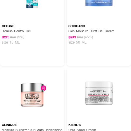
Key Ingredients:
CERAVE
SRICHAND
Blemish Control Gel
Skin Moisture Burst Gel Cream
· Power Fermented Camellia+ ช่วยกำจัดเซลล์ผิวที่เสื่อมสภาพ พร้อมฟื้น
(5%)
(45%)
฿275
฿249
฿290
฿455
บำรุงผิวให้ดูแข็งแรง
size 15 ML
size 50 ML
· Camellia Petal Extract สารสกัดจากกลีบดอกคามิเลีย ช่วยให้ผิวดูอิ่มเอิบและ
กระจ่างใส
· Camellia Leaf Extract สารสกัดจากใบคามิเลีย ช่วยเสริมการปกป้องผิวจาก
ปัจจัยภายนอก
· Camellia Oil ช่วยเติมความชุ่มชื้น ให้ผิวเนียนนุ่มและดูสุขภาพดี
How To Use:
· กดเซรั่ม 2 ปั๊มลงบนฝ่ามือ
· ลูบไล้ให้ทั่วใบหน้าและลำคออย่างอ่อนโยน
· ใช้เป็นประจำทุกเช้าและเย็น หลังล้างหน้า
CLINIQUE
KIEHL'S
Moisture Surge™ 100H Auto-Replenishing
Ultra Facial Cream