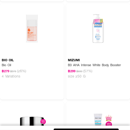
โดยไม่ทิ้งความเหนอะหนะ
เผยพลังผิวแข็งแรง ดูอ่อนเยาว์ และเปล่งประกายสุขภาพดีในทุกวัน ✨💖 ด้วย
SHISEIDO ULTIMUNE POWER INFUSING SERUM เซรั่มตัวดังที่ช่วยลดเลือน
สัญญาณแห่งวัย พร้อมฟื้นบำรุงผิวให้เนียนเด้ง กระจ่างใส และดูสุขภาพดีอย่าง
เป็นธรรมชาติ
BIO OIL
MIZUMI
Bio Oil
B3 AHA Intense White Body Booster
(26%)
(57%)
฿279
฿299
฿375
฿690
4 Variations
size 250 G