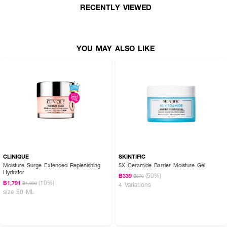
พร้อมนวัตกรรมไมโครแคปซูลที่กระจายตัวทั่วผิวและซึมซาบอย่างรวดเร็ว มอบ
RECENTLY VIEWED
สัมผัสนุ่มลื่นดุจแพรไหม ช่วยให้ผิวรู้สึกชุ่มชื้น สดชื่น ดูอิ่มฟู กระชับ และเปล่ง
ประกายสุขภาพดีทันทีหลังใช้
YOU MAY ALSO LIKE
· ชิเซโด้ อัลทิมูน พาวเวอร์ อินฟิวซิ่ง เซรั่ม
· Anti-Aging Serum เซรั่มลดเลือนสัญญาณแห่งวัยและริ้วรอยแห่งความแห้ง
กร้าน
· Power Fermented Camellia+ นวัตกรรมเอกสิทธิ์จาก SHISEIDO ช่วยกำจัด
เซลล์ผิวที่เสื่อมสภาพ
· Stronger Skin Barrier เสริมปราการผิวให้ดูแข็งแรงและสุขภาพดีขึ้น
· Brightening Effect ช่วยให้ผิวดูกระจ่างใส เปล่งปลั่ง และมีชีวิตชีวา
· Firming & Elasticity Care ช่วยให้ผิวดูยืดหยุ่น กระชับ และอิ่มฟู
CLINIQUE
SKINTIFIC
Moisture Surge Extended Replenishing
5X Ceramide Barrier Moisture Gel
· Smooth Skin Texture ปรับผิวให้ดูเรียบเนียน ลดความหยาบกร้าน
Hydrator
(50%)
฿339
฿679
(10%)
฿1,791
฿1,990
4 Variations
· Micro Capsule Technology เทคโนโลยีไมโครแคปซูล ซึมไว กระจายตัวทั่วผิว
size 50 ML
· Lightweight Yet Nourishing เนื้อเซรั่มเข้มข้นแต่บางเบา ไม่หนักหน้า ไม่เหนียว
เหนอะหนะ