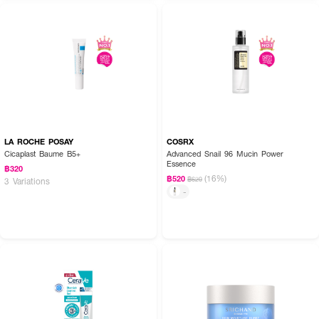
· Suitable For All Skin Types เหมาะสำหรับทุกสภาพผิว ทั้งผิวมัน ผิวผสม
และผิวแห้ง
· ปริมาณสุทธิ 30 มล.
LA ROCHE POSAY
COSRX
Cicaplast Baume B5+
Advanced Snail 96 Mucin Power
Essence
฿320
(16%)
฿520
฿620
3 Variations
-