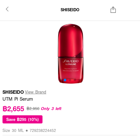
SHISEIDO
SHISEIDO
View Brand
UTM Pi Serum
฿2,655
Only 3 left
฿2,950
Save
฿295 (10%)
Size 30 ML • 729238224452