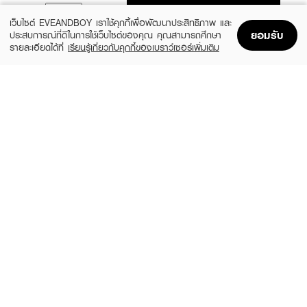
ADD TO BAG
เว็บไซต์ EVEANDBOY เราใช้คุกกี้เพื่อพัฒนาประสิทธิภาพ และ
ยอมรับ
ประสบการณ์ที่ดีในการใช้เว็บไซต์ของคุณ คุณสามารถศึกษา
รายละเอียดได้ที่
เรียนรู้เกี่ยวกับคุกกี้ของเบราว์เซอร์เพิ่มเติม
Home
Home
Promotions
Promotions
Shopping Bag
Shopping Bag
Account
Account
CLINIQUE
CLEARNOSE
MS 100H Auto-Rpl Hydrtr
Moist Skin Barrier Moisturizing Gel Facial
(10%)
(49%)
฿495
฿509
฿550
฿999
size 15 ML
size 120 ML
FUJI
SKINTIFIC