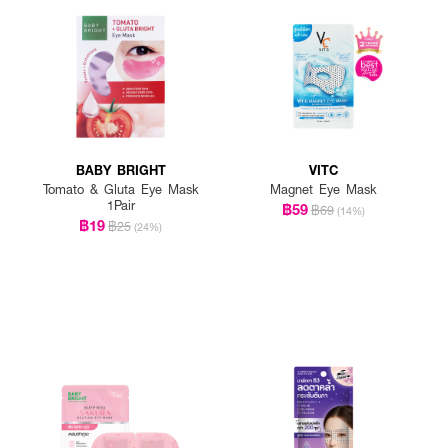
BABY BRIGHT
VITC
Tomato & Gluta Eye Mask
Magnet Eye Mask
1Pair
฿59
฿69
(14%)
฿19
฿25
(24%)