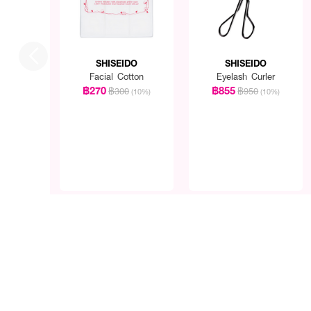
SHISEIDO
SHISEIDO
Facial Cotton
Eyelash Curler
฿270
฿855
฿300
฿950
(10%)
(10%)