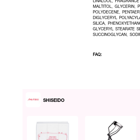
LINALOOL, FRAGRANCE
MALTITOL, GLYCERIN, 
POLYDECENE, PENTAERY
DIGLYCERYL POLYACYLA
SILICA, PHENOXYETHAN
GLYCERYL STEARATE SE
SUCCINOGLYCAN, SODI
FAQ:
● แผ่นมาส์กใต้ตาตัวนี้สาม
ช่วยบรรเทาให้ผิวรอบดวงตาดู
ผิวรอบดวงตา และมีสาร 4MSK
กระจ่างใสและเปล่งปลั่งขึ้นทันท
● ควรใช้มาส์กตาตัวนี้ในขั
SHISEIDO
แนะนำให้ใช้แผ่นมาส์กหลังจากล
จากลอกแผ่นมาส์กออกและนวด
ขั้นตอนสุดท้ายเพื่อช่วยล็อกคว
บูสต์ผิวฉ่ำวาวและล็อกความชุ