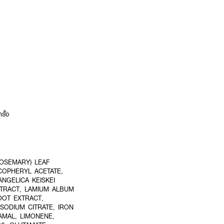
รั้ง
ROSEMARY) LEAF
COPHERYL ACETATE,
NGELICA KEISKEI
XTRACT, LAMIUM ALBUM
OOT EXTRACT,
 SODIUM CITRATE, IRON
NAMAL, LIMONENE,