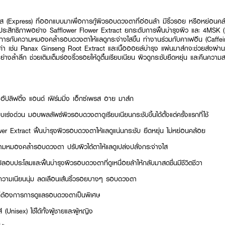
รส (Express) ที่ออกแบบมาเพื่อการกู้ผิวรอบดวงตาที่อ่อนล้า มีริ้วรอย หรือหย่อนคล้
สิทธิภาพอย่าง Safflower Flower Extract ยกระดับการฟื้นบำรุงผิว และ 4MSK 
ดการกับความหมองคล้ำรอบดวงตาให้แลดูกระจ่างใสขึ้น ทำงานร่วมกับคาเฟอีน (Caffe
 เช่น Panax Ginseng Root Extract และเนื้อออยล์บำรุง แผ่นมาส์กจะช่วยส่งผ่า
้อย่างล้ำลึก ช่วยเติมเต็มร่องริ้วรอยให้ดูตื้นเรียบเนียน ผิวดูกระชับยืดหยุ่น และคืนควา
 อัปลิฟติ้ง แอนด์ เฟิร์มมิ่ง เอ็กซ์เพรส อาย มาส์ก
เร่งด่วน มอบผลลัพธ์ผิวรอบดวงตาดูเรียบเนียนกระชับขึ้นได้ตั้งแต่ครั้งแรกที่ใช้
r Extract ฟื้นบำรุงผิวรอบดวงตาให้แลดูแน่นกระชับ ยืดหยุ่น ไม่หย่อนคล้อย
มหมองคล้ำรอบดวงตา ปรับผิวใต้ตาให้แลดูเปล่งปลั่งกระจ่างใส
ลอบประโลมและฟื้นบำรุงผิวรอบดวงตาที่ดูเหนื่อยล้าให้กลับมาสดชื่นมีชีวิตชีวา
คืนความเนียนนุ่ม ลดเลือนเส้นริ้วรอยบางๆ รอบดวงตา
ี่ต้องการการดูแลรอบดวงตาเป็นพิเศษ
 (Unisex) ใช้ได้ทั้งผู้ชายและผู้หญิง