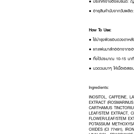
● ประเทศเจ้าของแบรนด์: ญี่
● อายุสินค้านับจากวันผลิต:
How To Use:
● ใช้บำรุงผิวรอบดวงตาหลั
● แกะแผ่นมาส์กออกจากซอง
● ทิ้งไว้ประมาณ 10-15 นา
● นวดวนเบาๆ ให้เนื้อเอสเซนส
Ingredients:
INOSITOL, CAFFEINE, 
EXTRACT (ROSMARINUS
CARTHAMUS TINCTORIU
LEAF/STEM EXTRACT, 
FLOWER/LEAF/STEM EX
POTASSIUM METHOXYSAL
OXIDES (CI 77491), IR