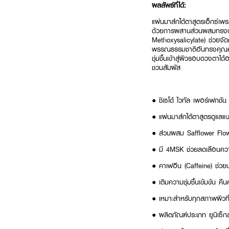
ผลลัพธ์ที่ได้:
แผ่นมาส์กใต้ตาสูตรเอ็กซ์เพ
ด้วยการผสานส่วนผสมทรงประ
Methoxysalicylate) ช่วยจั
พรรณธรรมชาติอันทรงคุณค่า
ชุ่มชื้นเข้าสู่ผิวรอบดวงตาได
ชวนสัมผัส
● ชิเซโด้ ไวทัล เพอร์เฟกชัน
● แผ่นมาส์กใต้ตาสูตรดูแลแบบ
● ส่วนผสม Safflower Flowe
● มี 4MSK ช่วยลดเลือนควา
● คาเฟอีน (Caffeine) ช่วยป
● เติมความชุ่มชื้นเข้มข้น 
● เหมาะสำหรับทุกสภาพผิวท
● ผลิตภัณฑ์ประเภท ยูนิเซ็กส์