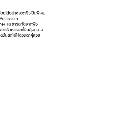
อยได้อย่างรวดเร็วเป็นพิเศษ
(Potassium
ine) และสารสกัดจากพืช
นสารอาหารและโอบอุ้มความ
มสดชื่นสดใสให้ดวงตาคู่สวย