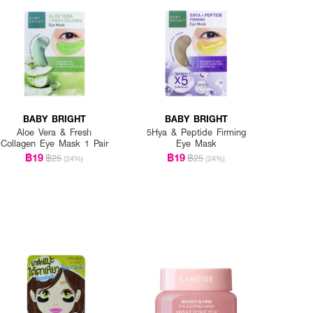
BABY BRIGHT
BABY BRIGHT
Aloe Vera & Fresh
5Hya & Peptide Firming
Collagen Eye Mask 1 Pair
Eye Mask
฿19
฿19
฿25
฿25
(24%)
(24%)