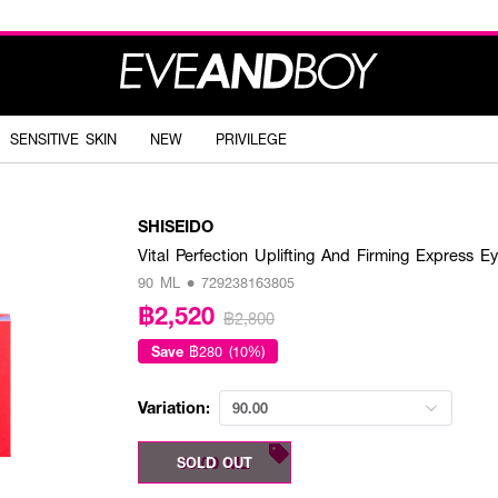
SENSITIVE SKIN
NEW
PRIVILEGE
SHISEIDO
Vital Perfection Uplifting And Firming Express 
90 ML • 729238163805
฿2,520
฿2,800
Save
฿280 (10%)
Variation:
90.00
90.00 ML
SOLD OUT