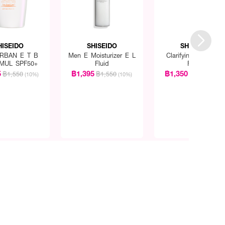
HISEIDO
SHISEIDO
SHISEIDO
RBAN E T B
Men E Moisturizer E L
Clarifying Cleansing
MUL SPF50+
Fluid
Foam
5
฿1,395
฿1,350
฿1,550
฿1,550
฿1,500
(10%)
(10%)
(10%