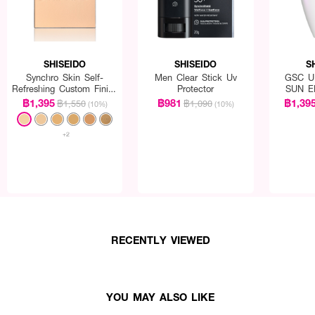
SHISEIDO
SHISEIDO
S
Synchro Skin Self-
Men Clear Stick Uv
GSC U
Refreshing Custom Finish
Protector
SUN E
Powder Foundation
฿1,395
฿981
฿1,39
฿1,550
฿1,090
(10%)
(10%)
(Refill)
+2
RECENTLY VIEWED
YOU MAY ALSO LIKE