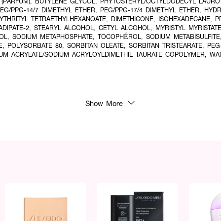
 (PARFUM), BUTYLENE GLYCOL, PHYTOSTERYL/OCTYLDODECYL LAURO
PEG/PPG-14/7 DIMETHYL ETHER, PEG/PPG-17/4 DIMETHYL ETHER, HY
THRITYL TETRAETHYLHEXANOATE, DIMETHICONE, ISOHEXADECANE, PPG
DIPATE-2, STEARYL ALCOHOL, CETYL ALCOHOL, MYRISTYL MYRISTAT
OL, SODIUM METAPHOSPHATE, TOCOPHÉROL, SODIUM METABISULFITE,
, POLYSORBATE 80, SORBITAN OLEATE, SORBITAN TRISTEARATE, PEG-
UM ACRYLATE/SODIUM ACRYLOYLDIMETHIL TAURATE COPOLYMER, WAT
ารถช่วยเรื่องรอยคล้ำใต้ตาจากการนอนดึกหรือแพ้อากาศได้ไหมคะ?
Show More
สดใสขึ้นได้อย่างเร่งด่วนค่ะ เนื่องจากในส่วนผสมมีทั้ง คาเฟอีน (Caffeine) ที่ช่วยบ
 ซึ่งเป็นส่วนผสมไวท์เทนนิ่งประสิทธิภาพสูงของชิเซโด้ จึงช่วยลดเลือนความหมองคล
ีหลังใช้ค่ะ
้นตอนไหนของสกินแคร์ และต้องทาครีมบำรุงตา (Eye Cream) ซ้ำอีกไหมคะ?
้างหน้าและเช็ดผิวด้วยโลชั่นเรียบร้อยแล้วนะคะ เพื่อให้สารบำรุงเข้มข้นจากแผ่นมาส์กซึมเข
เนื้อเอสเซนส์ให้ซึมดีแล้ว หากมีผิวรอบดวงตาที่แห้งมาก สามารถทาครีมบำรุงรอ
ามชุ่มชื้นให้อยู่ยาวนานขึ้นได้ค่ะ
่มชื้นให้ผิวดูสวยสุขภาพดีในทุกวัน 🧸💖 เนื้อบางเบา ซึมไว มั่นใจได้ทุกสภาพผิว