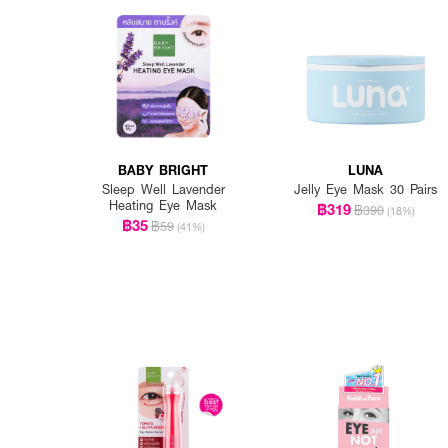
BABY BRIGHT
LUNA
Sleep Well Lavender
Jelly Eye Mask 30 Pairs
Heating Eye Mask
฿319
฿390
(18%)
฿35
฿59
(41%)