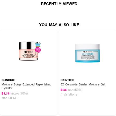
RECENTLY VIEWED
How To Use:
YOU MAY ALSO LIKE
● ใช้บำรุงเป็นประจำทุกเช้าและกลางคืน หลังขั้นตอนการล้างหน้า หรือหลังจากการ
ลง Bright Revitalizing Lotion / Bright Revitalizing Lotion Enriched
● ปั๊มหรือหยดผลิตภัณฑ์ในปริมาณที่เหมาะสมลงบนฝ่ามือ
● ลูบไล้เนื้ออิมัลชั่นเบาๆ ให้สม่ำเสมอทั่วทั้งใบหน้าและลำคอ
Ingredients:
DIPROPYLENE GLYCOL, GLYCERIN, BUTYLENE GLYCOL,
PHYTOSTERYL/OCTYLDODECYL LAUROYL GLUTAMATE, XYLITOL,
TOCOPHERYL ACETATE, ANGELICA ACUTILOBA ROOT EXTRACT
CLINIQUE
SKINTIFIC
(ANGELICA ACUTILOBA), BUPLEURUM FALCATUM ROOT EXTRACT,
Moisture Surge Extended Replenishing
5X Ceramide Barrier Moisture Gel
Hydrator
CAFFEINE, LAVANDULA ANGUSTIFOLIA (LAVENDER) OIL, ANGELICA
(50%)
฿339
฿679
(10%)
฿1,791
KEISKEI LEAF/STEM EXTRACT, CRATAEGUS MONOGYNA FLOWER
฿1,990
4 Variations
size 50 ML
EXTRACT, CARTHAMUS TINCTORIUS (SAFFLOWER) FLOWER
EXTRACT, ALPINIA SPECIOSA LEAF EXTRACT, PANAX GINSENG
ROOT EXTRACT, TREHALOSE, POTASSIUM METHOXYSALICYLATE,
ZIZIPHUS JUJUBA FRUIT EXTRACT, DIMETHICONE, DIPHENYLSILOXY