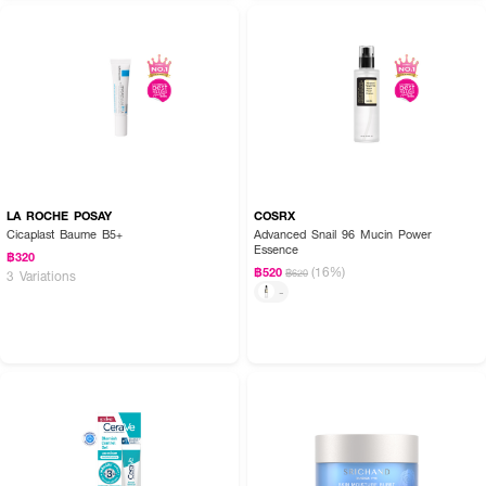
PHENYL TRIMETHICONE, CETYL ETHYLHEXANOATE, PEG/PPG-17/4
DIMETHYL ETHER, CAMELLIA SINENSIS LEAF EXTRACT, PPG-3
DIPIVALATE, BEHENYL ALCOHOL, BATYL ALCOHOL, PHYTOSTERYL
MACADAMIATE, WATER (AQUA), ALCOHOL, SILICA, PEG-60
GLYSERYL ISOSTEARATE, PEG-5 GLYSERYL STEARATE, CARBOMER,
XANTHAN GUM, PHENOXYETHANOL, POTASSIUM HYDROXIDE,
DISODIUM EDTA, SODIUM METAPHOSPHATE, SODIUM
METABISULFITE, TOCOPHEROL, IRON OXIDES (CI 77492), IRON
OXIDES (CI 77491), FRAGRANCE (PARFUM)
LA ROCHE POSAY
COSRX
FAQ:
Cicaplast Baume B5+
Advanced Snail 96 Mucin Power
Essence
฿320
● อิมัลชั่นตัวนี้จำเป็นต้องใช้ควบคู่กับตัวโลชั่น (Lotion) ในไลน์เดียวกันไหมคะ?
(16%)
฿520
฿620
3 Variations
-
หากใช้คู่กันจะช่วยเสริมประสิทธิภาพการบำรุงได้ดียิ่งขึ้นค่ะ โดยเริ่มจากใช้ตัวโลชั่นเพื่อ
ช่วยปรับสภาพผิวและเติมความชุ่มชื้นในเบื้องต้นก่อน จากนั้นตามด้วยอิมัลชั่นเนื้อ
นุ่มละมุนตัวนี้ เพื่อช่วยล็อกความชุ่มชื้นและส่งสารบำรุงอย่าง 4MSK และ
Safflower Extract เข้าสู่ผิวได้อย่างเต็มที่ตลอดวันค่ะ
● ผิวมันค่อนข้างง่าย สามารถใช้อิมัลชั่นตัวนี้ทาบำรุงในตอนเช้าก่อนแต่งหน้าได้ไหม
คะ?
สามารถใช้ได้ดีเลยค่ะ เนื่องจากเป็นสูตรที่ถูกออกแบบมาให้เหมาะกับผิวธรรมดาและ
ผิวมัน เนื้ออิมัลชั่นจะมีความบางเบาและซึมซาบเข้าสู่ผิวได้ง่าย ไม่ทิ้งคราบมันเยิ้ม