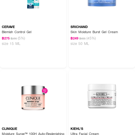
หรือความเหนอะหนะ จึงช่วยเตรียมผิวให้ชุ่มชื้นเรียบเนียน แต่งหน้าได้ติดทนทานยิ่ง
ขึ้นโดยไม่ทำให้หน้าเยิ้มระหว่างวันค่ะ
บูสต์ผิวฉ่ำวาวและล็อกความชุ่มชื้นให้ผิวดูสวยสุขภาพดีในทุกวัน 🧸💖 เนื้อบางเบา
CERAVE
SRICHAND
ซึมไว มั่นใจได้ทุกสภาพผิว
Blemish Control Gel
Skin Moisture Burst Gel Cream
(5%)
(45%)
฿275
฿249
฿290
฿455
size 15 ML
size 50 ML
CLINIQUE
KIEHL'S
Moisture Surge™ 100H Auto-Replenishing
Ultra Facial Cream