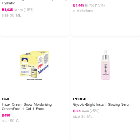
Hydrator
(15%)
฿1,445
฿1,700
(10%)
฿1,035
฿1,150
2 Variations
size 30 ML
FUJI
L'OREAL
Hazel Cream Snow Moisturising
Glycolic-Bright Instant Glowing Serum
Cream(Pack 1 Get 1 Free)
(25%)
฿599
฿799
฿490
size 30 ML
size 50 G