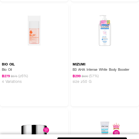
BIO OIL
MIZUMI
Bio Oil
B3 AHA Intense White Body Booster
(26%)
(57%)
฿279
฿299
฿375
฿690
4 Variations
size 250 G