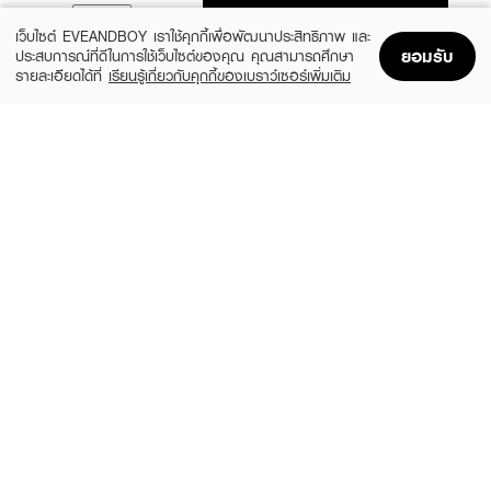
ADD TO BAG
เว็บไซต์ EVEANDBOY เราใช้คุกกี้เพื่อพัฒนาประสิทธิภาพ และ
ยอมรับ
ประสบการณ์ที่ดีในการใช้เว็บไซต์ของคุณ คุณสามารถศึกษา
รายละเอียดได้ที่
เรียนรู้เกี่ยวกับคุกกี้ของเบราว์เซอร์เพิ่มเติม
Home
Home
Promotions
Promotions
Shopping Bag
Shopping Bag
Account
Account
CLINIQUE
CLEARNOSE
MS 100H Auto-Rpl Hydrtr
Moist Skin Barrier Moisturizing Gel Facial
(10%)
(49%)
฿495
฿509
฿550
฿999
size 15 ML
size 120 ML
FUJI
SKINTIFIC