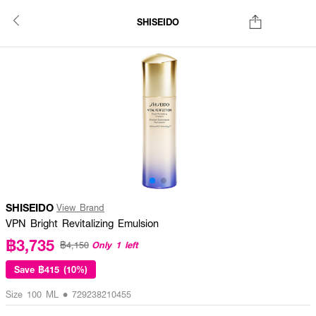
SHISEIDO
SHISEIDO
View Brand
VPN Bright Revitalizing Emulsion
฿3,735
Only 1 left
฿4,150
Save
฿415 (10%)
Size 100 ML • 729238210455