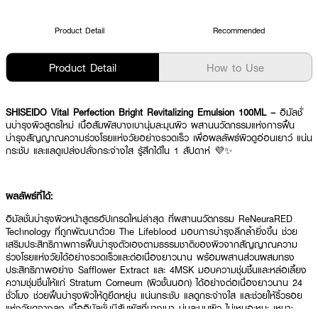
Product Detail
Recommended
Product Detail
How to Use
SHISEIDO Vital Perfection Bright Revitalizing Emulsion 100ML –
อิมัลชั่
นบำรุงผิวสูตรใหม่ เนื้อสัมผัสบางเบานุ่มละมุนผิว ผสานนวัตกรรมแห่งการฟื้น
บำรุงสัญญาณความร่วงโรยแห่งวัยอย่างรวดเร็ว เพื่อผลลัพธ์ผิวดูอ่อนเยาว์ แน่น
กระชับ และแลดูเปล่งปลั่งกระจ่างใส รู้สึกได้ใน 1 สัปดาห์ 💜✨
ผลลัพธ์ที่ได้:
อิมัลชั่นบำรุงผิวหน้าสูตรอัปเกรดใหม่ล่าสุด ที่ผสานนวัตกรรม ReNeuraRED
Technology ที่ถูกพัฒนาด้วย The Lifeblood มอบการบำรุงลึกล้ำยิ่งขึ้น ช่วย
เสริมประสิทธิภาพการฟื้นบำรุงตัวเองตามธรรมชาติของผิวจากสัญญาณความ
ร่วงโรยแห่งวัยได้อย่างรวดเร็วและต่อเนื่องยาวนาน พร้อมผสานส่วนผสมทรง
ประสิทธิภาพอย่าง Safflower Extract และ 4MSK มอบความชุ่มชื้นและหล่อเลี้ยง
ความชุ่มชื่นให้แก่ Stratum Corneum (ผิวชั้นนอก) ได้อย่างต่อเนื่องยาวนาน 24
ชั่วโมง ช่วยฟื้นบำรุงผิวให้ดูยืดหยุ่น แน่นกระชับ แลดูกระจ่างใส และช่วยให้ริ้วรอย
แห่งวัยดูจางลง เนื้ออิมัลชั่นมีสัมผัสที่บางเบา นุ่มละมุนผิว ไม่เหนอะหนะ เหมาะ