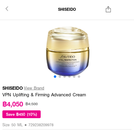
SHISEIDO
SHISEIDO
View Brand
VPN Uplifting & Firming Advanced Cream
฿4,050
฿4,500
Save
฿450 (10%)
Size 50 ML • 729238209978