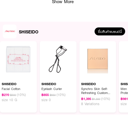
ยาวนาน 24 ชั่วโมง เหมาะสำหรับผู้ที่มีสภาพผิวแห้ง พัฒนามาให้มีความอ่อนโยน
Show More
และมอบกลิ่นหอมอ่อนๆ หรูหราผ่อนคลายขณะใช้
● ชิเซโด้ ไวทัล เพอร์เฟกชัน อัปลิฟติ้ง แอนด์ เฟิร์มมิ่ง แอดวานซ์ ครีม
SHISEIDO
ซื้อสินค้าแบรนด์นี้
● อีกขั้นของนวัตกรรมสกินแคร์ผสาน SafflowerRED และ ReNeuraRED
Technology ฟื้นบำรุงผิวเต็มประสิทธิภาพ
● ทวีพลังด้วย The Lifeblood และเสริมประสิทธิภาพ Invisible Nutrient
Network บำรุงผิวลงลึกกว่าที่เคย
● ช่วยให้ผิวดูกระชับได้รูปสวย แลดูกระจ่างใส รู้สึกได้มากขึ้น 35% ใน 1 สัปดาห์
● เนื้อสัมผัสเข้มข้น พร้อมมอบความชุ่มชื้นให้ผิวอย่างล้ำลึก ยาวนานตลอด 24
ชั่วโมง
SHISEIDO
SHISEIDO
SHISEIDO
SHIS
● พัฒนามาเพื่อตอบโจทย์สภาพผิวแห้งที่ต้องการการโอบอุ้มชุ่มชื้นเป็นพิเศษ
Facial Cotton
Eyelash Curler
Synchro Skin Self-
Men 
Refreshing Custom
Prote
(10%)
(10%)
● ผ่านการทดสอบจากผู้เชี่ยวชาญด้านผิวหนัง อ่อนโยน ปราศจาก PARABEN
฿270
฿855
฿300
฿950
Finish Powder
(10%)
฿1,395
฿98
฿1,550
size 10 G
size 0
และ MINERAL-OIL
Foundation (Refill)
8 Variations
size
● สูตร Non-Comedogenic ไม่มีส่วนผสมที่ทำให้เกิดรูขุมขนอุดตัน
● ขนาด 50 มล. (ระยะเวลาในการใช้ประมาณ 1.6 เดือน ต่อปริมาณที่แนะนำ)