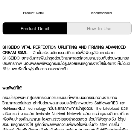
Product Detail
Recommended
Product Detail
How to Use
SHISEIDO VITAL PERFECTION UPLIFTING AND FIRMING ADVANCED
CREAM 50ML –
อีกขั้นของนวัตกรรมสกินแคร์เพื่อผิวดูอ่อนเยาว์จาก
SHISEIDO ยกระดับการฟื้นบำรุงด้วยวิทยาศาสตร์ความงามร่วมกับส่วนผสมทรง
ประสิทธิภาพ มอบผลลัพธ์ผิวดูกระชับได้รูปสวยและแลดูกระจ่างใสขึ้นอย่างเห็นได้ชัด
💜✨ เผยผิวอิ่มฟูชุ่มชื้นยาวนานตลอดวัน
ผลลัพธ์ที่ได้:
ครีมบำรุงผิวหน้าสูตรยกระดับความเข้มข้นที่ผสานนวัตกรรมความงามทาง
วิทยาศาสตร์ล่าสุด เข้ากับส่วนผสมทรงประสิทธิภาพอย่าง SafflowerRED และ
ReNeuraRED Technology ทวีประสิทธิภาพการบำรุงด้วย The Lifeblood ช่วย
เสริมการทำงานของ Invisible Nutrient Network มอบการบำรุงลงลึกกว่าที่เคย
เพื่อฟื้นบำรุงสัญญาณแห่งความร่วงโรยอย่างตรงจุด ช่วยให้ผิวดูกระชับ ได้รูป
สวย แลดูกระจ่างใส รู้สึกถึงผลลัพธ์ความพึงพอใจเพิ่มขึ้นถึง 35% ภายใน 1
สัปดาห์ เนื้อครีมมีความเข้มข้นเข้มข้นสูง พร้อมมอบความชุ่มชื้นให้ผิวอย่างล้ำลึก