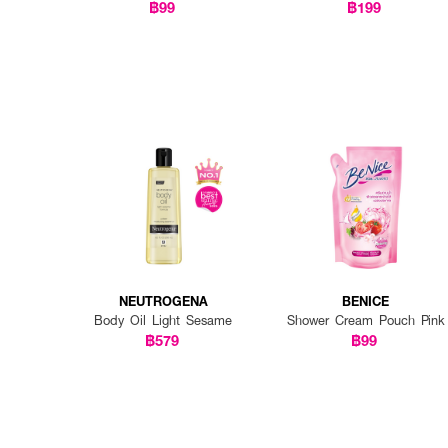
Shower Gel
฿99
฿199
NEUTROGENA
BENICE
Body Oil Light Sesame
Shower Cream Pouch Pink
฿579
฿99