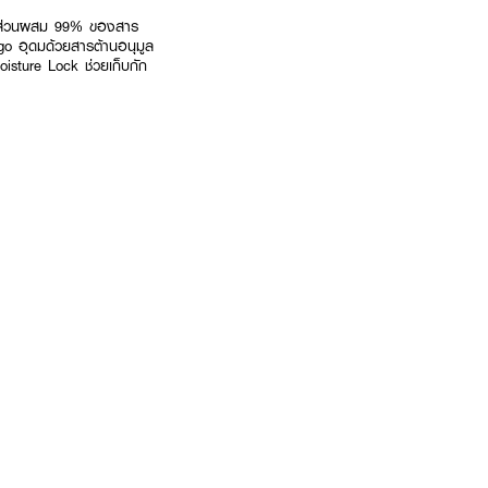
ส มีส่วนผสม 99% ของสาร
o อุดมด้วยสารต้านอนุมูล
oisture Lock ช่วยเก็บกัก