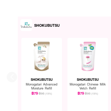
SHOKUBUTSU
SHOKUBUTSU
SHOKUBUTSU
Monogatari Advanced
Monogatari Chinese Milk
Moisture Refill
Vetch Refill
฿79
฿79
฿98
฿98
(19%)
(19%)