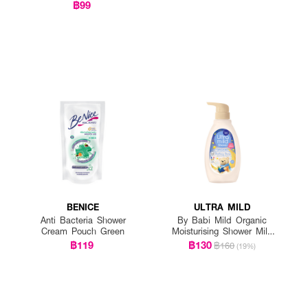
฿99
BENICE
ULTRA MILD
Anti Bacteria Shower
By Babi Mild Organic
Cream Pouch Green
Moisturising Shower Milk
Bedtime Story
฿119
฿130
฿160
(19%)