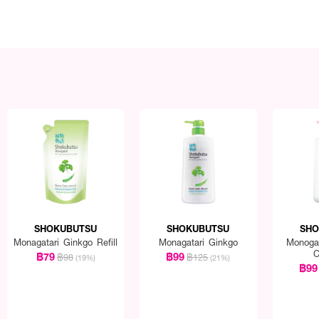
SHOKUBUTSU
SHOKUBUTSU
SHO
Monagatari Ginkgo Refill
Monagatari Ginkgo
Monoga
C
฿79
฿99
฿98
฿125
(19%)
(21%)
฿99