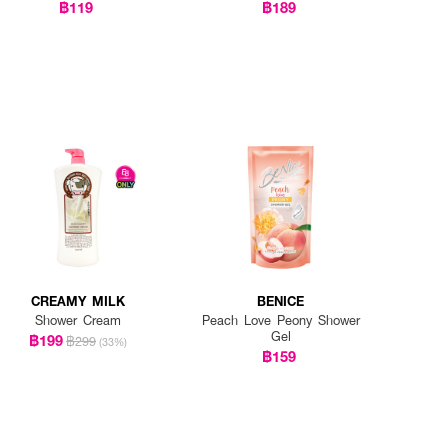
Wash
฿119
฿189
CREAMY MILK
BENICE
Shower Cream
Peach Love Peony Shower
Gel
฿199
฿299
(33%)
฿159