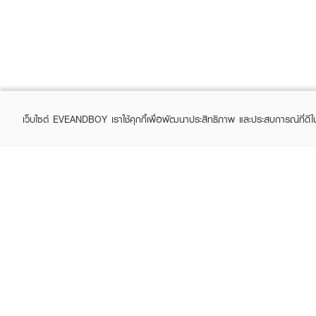
เว็บไซต์ EVEANDBOY เราใช้คุกกี้เพื่อพัฒนาประสิทธิภาพ และประสบการณ์ที่ดี
ABOUT EVEANDBOY
CUS
Brand story
Online
Privacy Policy
Find a
Terms and Conditions
Contac
Sell on EVEANDBOY
Whistleblowing