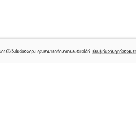
ในการใช้เว็บไซต์ของคุณ คุณสามารถศึกษารายละเอียดได้ที่
เรียนรู้เกี่ยวกับคุกกี้ของเบรา
TOMER CARE
EVEANDBOY MEMBER
 Shopping
Member registration
 store
t us