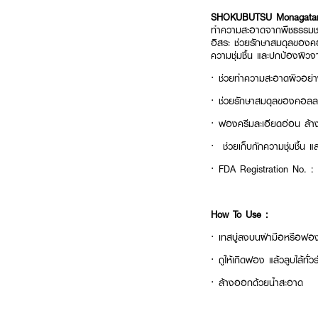
SHOKUBUTSU Monagatar
ทำความสะอาดจากพืชธรรมชา
อิสระ ช่วยรักษาสมดุลของคอ
ความชุ่มชื้น และปกป้องผิวจ
· ช่วยทำความสะอาดผิวอย่า
· ช่วยรักษาสมดุลของคอลลาเ
· ฟองครีมละเอียดอ่อน ล้
· ช่วยเก็บกักความชุ่มชื้น
· FDA Registration No. 
How To Use :
· เทสบู่ลงบนฝ่ามือหรือฟอง
· ถูให้เกิดฟอง แล้วลูบไล้ทั่
· ล้างออกด้วยน้ำสะอาด