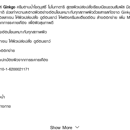
i Ginkgo
ครีมอาบน้ำโชกุบุสซึ โมโนกาตาริ สูตรผิวเปล่งปลั่งเรียบเนียนชวนสัมผั
ติ ช่วยทำความสะอาดผิวอย่างอ่อนโยนเหมาะกับทุกสภาพผิวด้วยสารสกัดจาด Ginkg
ลลาเจน ให้ผิวเปล่งปลั่ง ดูอ่อนเยาว์ ให้ฟองครีมละเอียดอ่อน ล้างออกง่าย เพิ่ม M
ากการระคายเคือง เพื่อผิวสุขภาพดี
งอ่อนโยนเหมาะกับทุกสภาพผิว
จน ให้ผิวเปล่งปลั่ง ดูอ่อนเยาว์
างออกง่าย
 และปกป้องผิวจากการระคายเคือง
: 10-1-6200021171
น้ำ
วร่างกาย
Show More