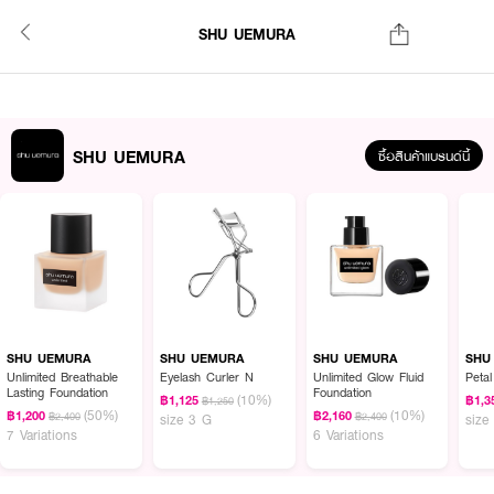
SHU UEMURA
SHU UEMURA
ซื้อสินค้าแบรนด์นี้
SHU UEMURA
SHU UEMURA
SHU UEMURA
SHU
Unlimited Breathable
Eyelash Curler N
Unlimited Glow Fluid
Peta
Lasting Foundation
Foundation
(10%)
฿1,125
฿1,3
฿1,250
(50%)
(10%)
฿1,200
฿2,160
฿2,400
฿2,400
size 3 G
size
7 Variations
6 Variations