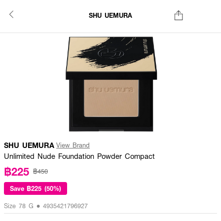
SHU UEMURA
SHU UEMURA
View Brand
Unlimited Nude Foundation Powder Compact
฿225
฿450
Save
฿225 (50%)
Size 78 G • 4935421796927