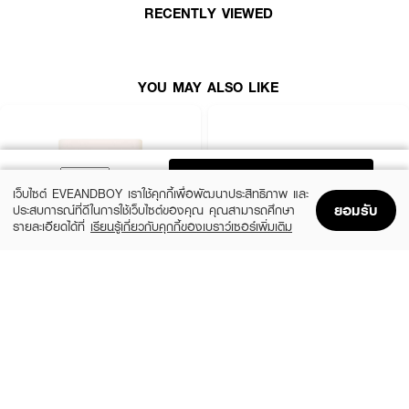
RECENTLY VIEWED
**หมายเหตุ:** สินค้าเป็นตลับแป้งเปล่า ไม่รวมรีฟิลและพัฟ
YOU MAY ALSO LIKE
ADD TO BAG
เว็บไซต์ EVEANDBOY เราใช้คุกกี้เพื่อพัฒนาประสิทธิภาพ และ
ยอมรับ
ประสบการณ์ที่ดีในการใช้เว็บไซต์ของคุณ คุณสามารถศึกษา
รายละเอียดได้ที่
เรียนรู้เกี่ยวกับคุกกี้ของเบราว์เซอร์เพิ่มเติม
Home
Home
Promotions
Promotions
Shopping Bag
Shopping Bag
Account
Account
4U2
KATE
Skin Pro Skin Longwear Foundation
Jelly-Gloss Lasting Color Powder
Powder SPF50+ PA++++
(10%)
฿648
฿720
(33%)
฿199
฿299
2 Variations
5 Variations