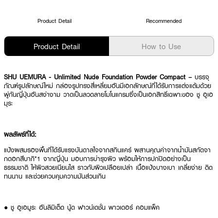
Product Detail
Recommended
Product Detail
How to Use
SHU UEMURA - Unlimited Nude Foundation Powder Compact –
บรรจุ
ภัณฑ์รูปลักษณ์ใหม่ กล่องรูปทรงสี่เหลี่ยมอันมีเอกลักษณ์ที่ได้รับการแต่งแต้มด้วย
พู่กันญี่ปุ่นอันสง่างาม วาดเป็นลวดลายโมโนแกรมซึ่งเป็นเอกสิทธิ์เฉพาะของ ชู อูเอ
มุระ
ผลลัพธ์ที่ได้:
แป้งผสมรองพื้นที่ได้รับแรงบันดาลใจจากสกินแคร์ ผสานคุณค่าจากน้ำมันสกัดจา
กดอกสึบากิ*1 จากญี่ปุ่น มอบการบำรุงผิว พร้อมให้การปกปิดอย่างเป็น
ธรรมชาติ ให้ผิวสวยเนียนใส ราวกับผิวเปลือยเปล่า เนื้อแป้งบางเบา เกลี่ยง่าย ติด
ทนนาน และช่วยควบคุมความมันส่วนเกิน
● ชู อูเอมูระ อันลิมิเต็ด นู้ด ฟาวน์เดชั่น พาวเดอร์ คอมแพ็ค