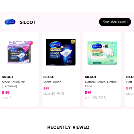
SILCOT
ซื้อสินค้าแบรนด์นี้
SILCOT
SILCOT
SILCOT
SIL
ผลลัพธ์ที่ได้ :
Moist Touch x2
Moist Touch
Natural Touch Cotton
Soft
(Exclusive)
Face
฿99
฿99
สัมผัสที่เนียนนุ่มและอ่อนโยนเป็นพิเศษ ด้วยเส้นใยออร์แกนิคคอตตอน100% อีกทั้ง
฿188
฿99
size 40 PCS
size
ยังเป็นเนื้อฟองน้ำที่เพิ่มความชุ่มชื่นให้ผิว เหมาะสำหรับสาวอ่อนโยนที่รักการบำรุง
size 0
size 66 PCS
ผิว เผยผิวนุ่มสวยเป็นธรรมชาติ
● SILCOT-Organic Moist Plus
● สำลีเนื้อฟองน้ำเนียนละเอียด
RECENTLY VIEWED
● โอบอุ้มโทนเนอร์มากกว่าสำลีปกติ