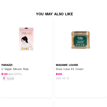
●
สัมผัสที่เนียนนุ่มและอ่อนโยนเป็นพิเศษ
●
เนื้อฟองน้ำที่เพิ่มความชุ่มชื่นให้ผิว
YOU MAY ALSO LIKE
●
เหมาะสำหรับสาวอ่อนโยนที่รักการบำรุงผิว
● 72 pcs
How to Use :
สำลี 1 คู่จะมี 2 แผ่น หลังจากเช็ดด้วยโทนเนอร์แล้ว สามารถฉีกตามรอยปรุแบ่ง
เป็น 2 แผ่นเพื่อนำมามาส์กหน้าต่อได้ และด้วยรูปทรงโค้งเว้าซึ่งเป็นเอกลักษณ์
เฉพาะของสำลีซิลคอต จึงสามารถมาส์กได้พอดี ไม่ว่าจะเป็นบริเวณใต้ดวงตา ข้าง
แก้ม คาง หรือแม้แต่หน้าผาก ตอบโจทย์สาวๆที่ต้องการเพิ่มความชุ่มชื่นให้แก่ผิว
PARAZZI
MADAME LOUISE
หน้าได้อย่างเต็มที่
U Nipple Silicone Pads
Snow Lotus EX Cream
(50%)
฿125
฿450
฿250
size 45 G
Nude