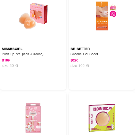
MISSBBGIRL
BE BETTER
Push up bra pads (Silicone)
Silicone Gel Sheet
฿189
฿290
size 50 G
size 100 G