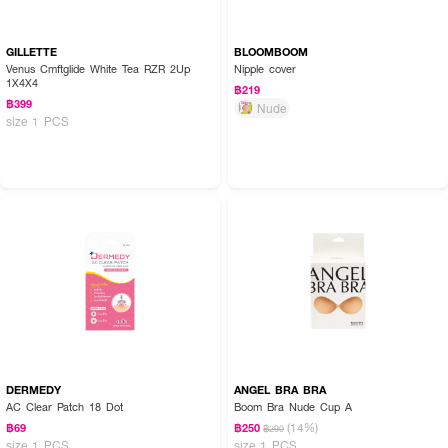
GILLETTE
BLOOMBOOM
Venus Cmftglide White Tea RZR 2Up
Nipple cover
1X4X4
฿219
฿399
Nude
size 1 PCS
DERMEDY
ANGEL BRA BRA
AC Clear Patch 18 Dot
Boom Bra Nude Cup A
(14%)
฿69
฿250
฿290
size 1 PCS
size 1 PCS