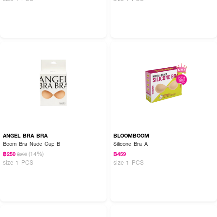
ANGEL BRA BRA
BLOOMBOOM
Boom Bra Nude Cup B
Silicone Bra A
(14%)
฿250
฿459
฿290
size 1 PCS
size 1 PCS