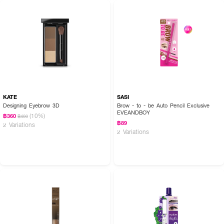
KATE
SASI
Designing Eyebrow 3D
Brow - to - be Auto Pencil Exclusive
EVEANDBOY
(10%)
฿360
฿400
฿89
2 Variations
2 Variations