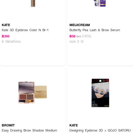
KATE
MEIJICREAM
Kate 3D Eyebrow Color N Br-1
Butterfly Pea Lash & Brow Serum
(16%)
฿350
฿58
฿69
6 Variations
size 3 G
BROWIT
KATE
Easy Drawing Brow Shadow Medium
Designing Eyebrow 3D × GOJO SATORU