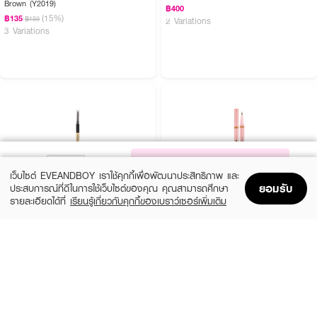
Brown (Y2019)
฿400
(15%)
฿135
฿159
2 Variations
3 Variations
NOTIFY ME
เว็บไซต์ EVEANDBOY เราใช้คุกกี้เพื่อพัฒนาประสิทธิภาพ และ
ยอมรับ
ประสบการณ์ที่ดีในการใช้เว็บไซต์ของคุณ คุณสามารถศึกษา
รายละเอียดได้ที่
เรียนรู้เกี่ยวกับคุกกี้ของเบราว์เซอร์เพิ่มเติม
Home
Home
Promotions
Promotions
Shopping Bag
Shopping Bag
Account
Account
COSLUXE
BROWIT
Slim Brow Pencil
Duo Brow And Eyeliner Browit
(13%)
(15%)
฿188
฿160
฿215
฿189
4 Variations
02 Just Coffee