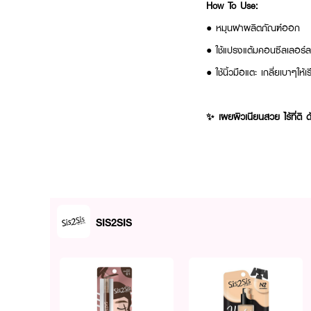
How To Use:
●
หมุนฝาผลิตภัณฑ์ออก
● ใช้แปรงแต้มคอนซีลเลอร์
● ใช้นิ้วมือแตะ เกลี่ยเบาๆให้เ
✨ เผยผิวเนียนสวย ไร้ที่ติ
SIS2SIS