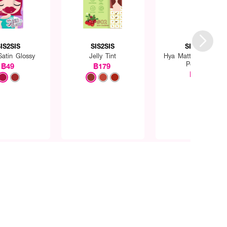
IS2SIS
SIS2SIS
SIS2SIS
Satin Glossy
Jelly Tint
Hya Matte Foundatio
Powder
฿49
฿179
฿99