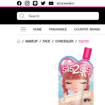
@EVEANDBOY
HOME
FRAGRANCE
COUNTER BRAND
MAKEUP
/
FACE
/
CONCEALER
/
SIS2SIS
/