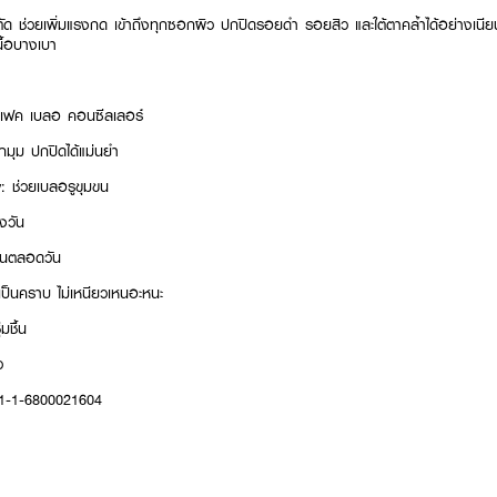
ด ช่วยเพิ่มแรงกด เข้าถึงทุกซอกผิว ปกปิดรอยดำ รอยสิว และใต้ตาคล้ำได้อย่างเนีย
นื้อบางเบา
ร์เฟค เบลอ คอนซีลเลอร์
กมุม ปกปิดได้แม่นยำ
: ช่วยเบลอรูขุมขน
างวัน
นานตลอดวัน
ม่เป็นคราบ ไม่เหนียวเหนอะหนะ
มชื้น
ว
11-1-6800021604