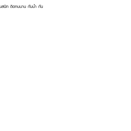
นสนิท ติดทนนาน กันน้ำ กัน