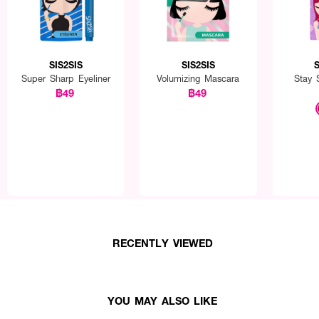
SIS2SIS
SIS2SIS
S
Super Sharp Eyeliner
Volumizing Mascara
Stay 
฿49
฿49
RECENTLY VIEWED
YOU MAY ALSO LIKE