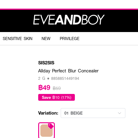
SENSITIVE SKIN
NEW
PRIVILEGE
SIS2SIS
Allday Perfect Blur Concealer
2 G • 8858851449194
฿49
฿59
Save
฿10 (17%)
Variation:
01 BEIGE