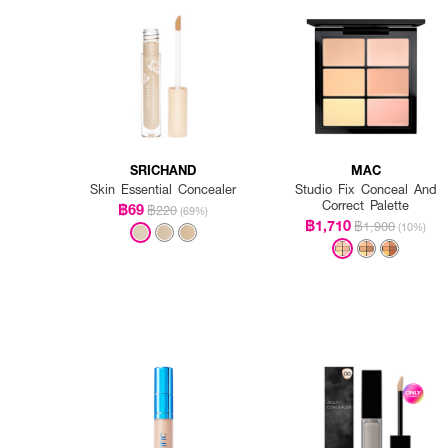
SRICHAND
MAC
Skin Essential Concealer
Studio Fix Conceal And
Correct Palette
฿69
฿220
(69%)
฿1,710
฿1,900
(10%)