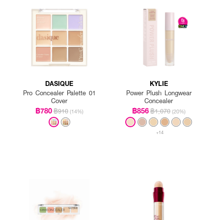
DASIQUE
KYLIE
Pro Concealer Palette 01
Power Plush Longwear
Cover
Concealer
฿780
฿856
฿910
฿1,070
(14%)
(20%)
+14