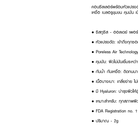
คอนซีลเลอร์พร้อมหัวแปรงตั
เหงื่อ เบลอรูขุมขน คุมมัน เ
● ซิสทูซิส - ออลเดย์ เพอ
● หัวแปรงตัด: เข้าถึงทุกซอ
● Poreless Air Technology
● คุมมัน: ผิวไม่มันเยิ้มระหว่
● กันน้ำ กันเหงื่อ: ติดทน
● เนื้อบางเบา: เกลี่ยง่าย ไ
● มี Hyaluron: บำรุงผิวให้ชุ่
● เหมาะสำหรับ: ทุกสภาพผิ
● FDA Registration no. 
● ปริมาณ - 2g