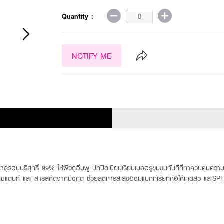
Quantity :
NOTIFY ME
ูรอนบริสุทธิ์ 99% ให้ผิวดูอิ่มฟู ปกปิดเนียนเรียบเบลอรูขุมขนทันทีที่ทาควบคุมคว
ออกซิแดนท์ และ สารสกัดจากมังคุด ช่วยลดการสะสของมแบคทีเรียที่ก่อให้เกิดสิว แ