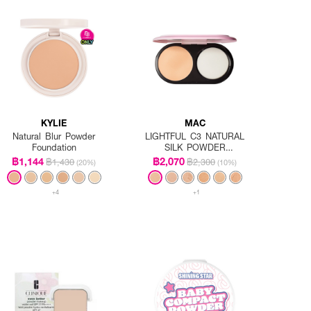
KYLIE
MAC
Natural Blur Powder
LIGHTFUL C3 NATURAL
Foundation
SILK POWDER
FOUNDATION SPF15/PA++
฿1,144
฿2,070
฿1,430
฿2,300
(20%)
(10%)
Refill
+4
+1