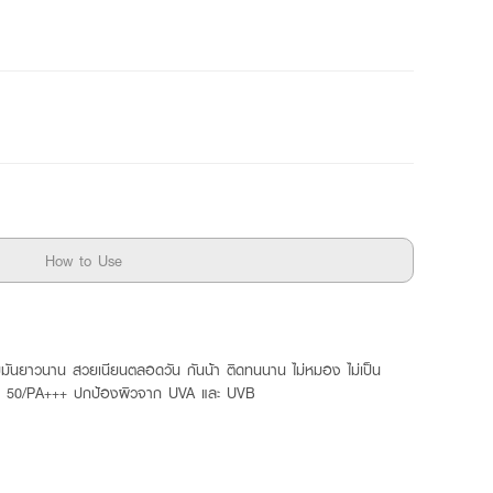
How to Use
ามมันยาวนาน สวยเนียนตลอดวัน กันน้้า ติดทนนาน ไม่หมอง ไม่เป็น
ละSPF 50/PA+++ ปกป้องผิวจาก UVA และ UVB