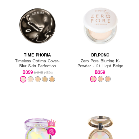
TIME PHORIA
DR.PONG
Timeless Optima Cover-
Zero Pore Blurring K-
Blur Skin Perfection
Powder - 21 Light Beige
Powder Foundation
฿359
฿359
฿649
(45%)