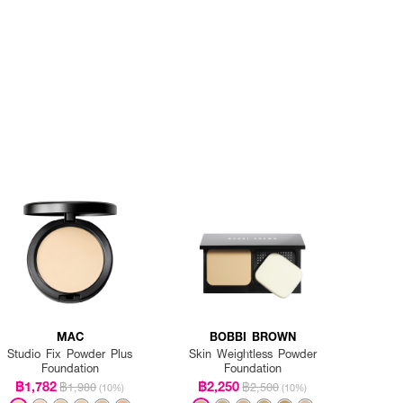
MAC
BOBBI BROWN
Studio Fix Powder Plus
Skin Weightless Powder
Foundation
Foundation
฿1,782
฿2,250
฿1,980
฿2,500
(10%)
(10%)