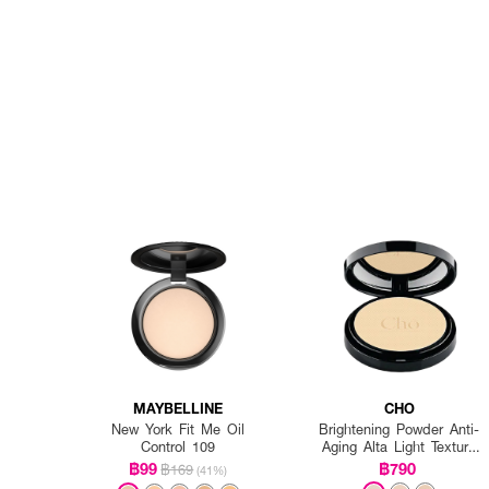
MAYBELLINE
CHO
New York Fit Me Oil
Brightening Powder Anti-
Control 109
Aging Alta Light Texture
Vitamin E
฿99
฿790
฿169
(41%)