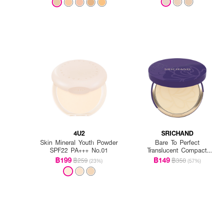
4U2
SRICHAND
Skin Mineral Youth Powder
Bare To Perfect
SPF22 PA+++ No.01
Translucent Compact
Powder
฿199
฿149
฿259
฿350
(23%)
(57%)