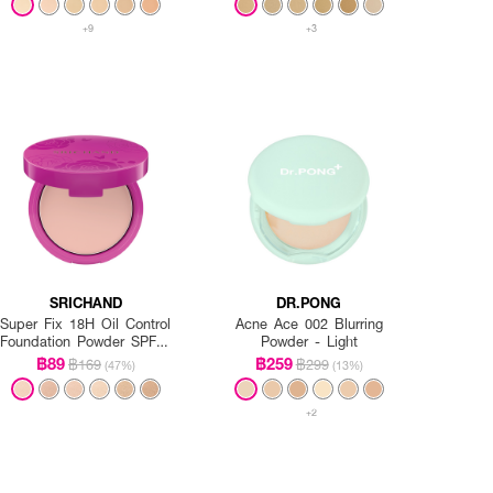
+9
+3
SRICHAND
DR.PONG
Super Fix 18H Oil Control
Acne Ace 002 Blurring
Foundation Powder SPF35
Powder - Light
PA+++
฿89
฿259
฿169
฿299
(47%)
(13%)
+2