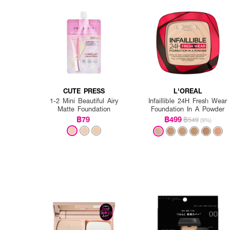
CUTE PRESS
L'OREAL
1-2 Mini Beautiful Airy
Infaillible 24H Fresh Wear
Matte Foundation
Foundation In A Powder
฿79
฿499
฿549
(9%)