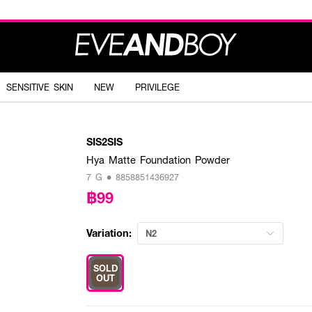
SENSITIVE SKIN
NEW
PRIVILEGE
SIS2SIS
Hya Matte Foundation Powder
7 G • 8858851436927
฿99
Variation:
N2
SOLD
OUT