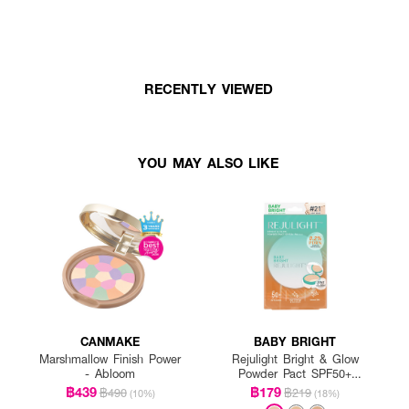
RECENTLY VIEWED
YOU MAY ALSO LIKE
CANMAKE
BABY BRIGHT
Marshmallow Finish Power
Rejulight Bright & Glow
- Abloom
Powder Pact SPF50+
PA++++
฿439
฿179
฿490
฿219
(10%)
(18%)