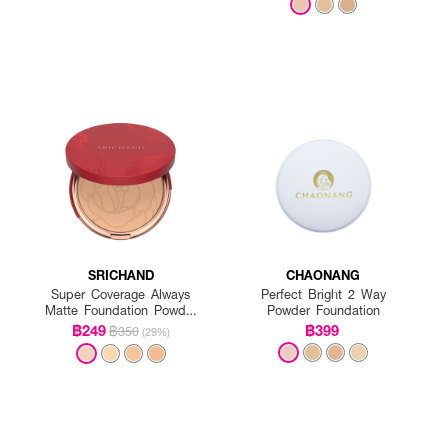
SRICHAND
CHAONANG
Super Coverage Always
Perfect Bright 2 Way
Matte Foundation Powder
Powder Foundation
SPF 35 PA++++
฿249
฿399
฿350
(29%)