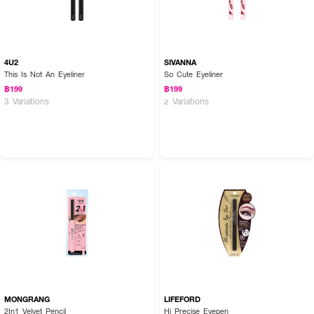
4U2
SIVANNA
This Is Not An Eyeliner
So Cute Eyeliner
฿199
฿199
3 Variations
2 Variations
MONGRANG
LIFEFORD
2In1 Velvet Pencil
Hi Precise Eyepen