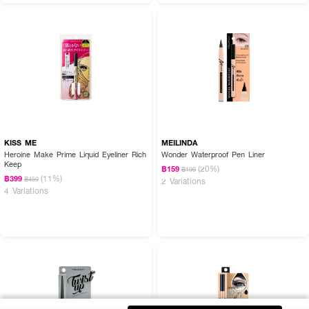
KISS ME
MEILINDA
Heroine Make Prime Liquid Eyeliner Rich
Wonder Waterproof Pen Liner
Keep
(20%)
฿159
฿199
(11%)
฿399
฿450
2 Variations
4 Variations