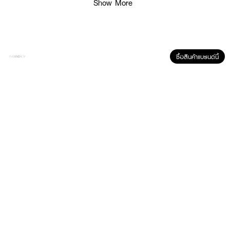
● ติดทนนาน: ไม่เลอะ ไม่เยิ้ม สวยตลอดวัน
Show More
● เหมาะสำหรับ: มือใหม่และทุกคน
● FDA Registration no. 10-2-6800019822
● ปริมาณ - 0.5ml
ซื้อสินค้าแบรนด์นี้
How To Use:
● เขย่าก่อนใช้
● กรีดอายไลเนอร์จากหัวตาไปจนถึงปลายหางตา
● สร้างสรรค์ลายเส้นได้หลากหลายตามต้องการ
✨ แต่งดวงตาให้คมสวย โดดเด่น ด้วย SIS2SIS Sharp & Stay Eyeliner! 💖🌟