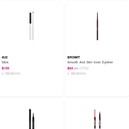
4U2
BROWIT
Stick
Smooth And Slim Inner Eyeliner
(15%)
฿199
฿84
฿99
2 Variations
2 Variations