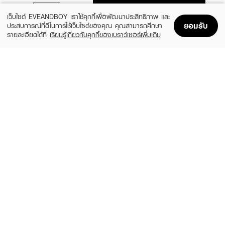
ADD TO BAG
เว็บไซต์ EVEANDBOY เราใช้คุกกี้เพื่อพัฒนาประสิทธิภาพ และ
ยอมรับ
ประสบการณ์ที่ดีในการใช้เว็บไซต์ของคุณ คุณสามารถศึกษา
รายละเอียดได้ที่
เรียนรู้เกี่ยวกับคุกกี้ของเบราว์เซอร์เพิ่มเติม
Home
Home
Promotions
Promotions
Shopping Bag
Shopping Bag
Account
Account
MEILINDA
SIVANNA
Twist Up Eyeliner Pencil
HF775-Long-Lasting Waterproof Liquid
Eyeliner
(20%)
฿159
฿199
(34%)
฿99
฿149
4 Variations
size 3 G
MISTINE
BABY BRIGHT