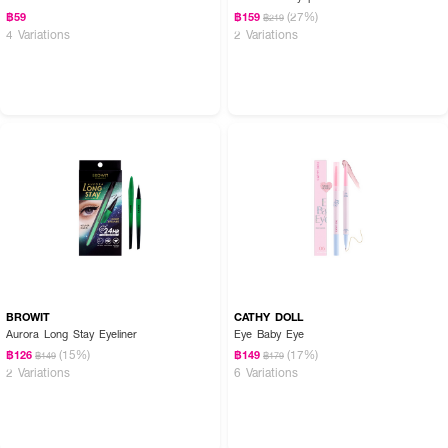
(27%)
฿59
฿159
฿219
4 Variations
2 Variations
BROWIT
CATHY DOLL
Aurora Long Stay Eyeliner
Eye Baby Eye
(15%)
(17%)
฿126
฿149
฿149
฿179
2 Variations
6 Variations