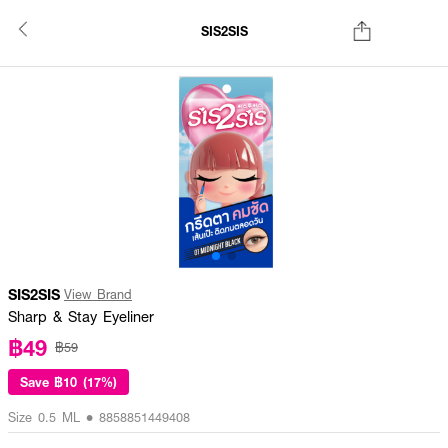
SIS2SIS
SIS2SIS
View Brand
Sharp & Stay Eyeliner
฿49
฿59
Save
฿10 (17%)
Size 0.5 ML • 8858851449408