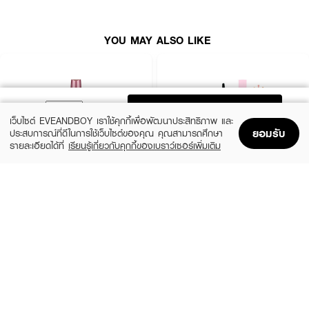
● มาพร้อมฟัวแปรงทรงอ้วนที่ช่วยยกขนตาให้งอนและหนาขึ้น
● 01 Jet Black
YOU MAY ALSO LIKE
● ขนาด 2 ml.
ADD TO BAG
เว็บไซต์ EVEANDBOY เราใช้คุกกี้เพื่อพัฒนาประสิทธิภาพ และ
ยอมรับ
ประสบการณ์ที่ดีในการใช้เว็บไซต์ของคุณ คุณสามารถศึกษา
รายละเอียดได้ที่
เรียนรู้เกี่ยวกับคุกกี้ของเบราว์เซอร์เพิ่มเติม
Home
Home
Promotions
Promotions
Shopping Bag
Shopping Bag
Account
Account
MAYBELLINE
SIVANNA
Hyper Curl Volume Express Mascara
Svn Curling Mascara HF9050-Exclusive
EVEANDBOY
฿179
(70%)
฿59
฿199
Black
HF9050