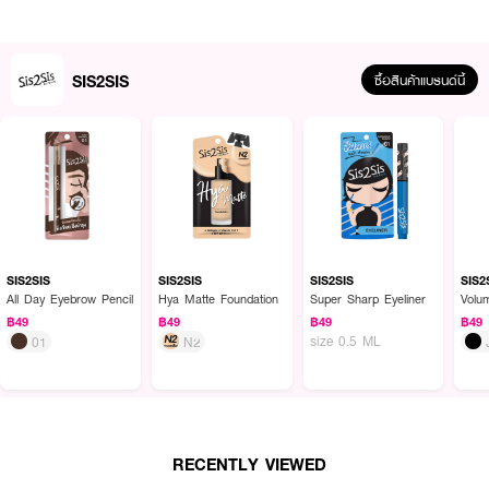
SIS2SIS
ซื้อสินค้าแบรนด์นี้
SIS2SIS
SIS2SIS
SIS2SIS
SIS2
ผลลัพธ์ที่ได้ :
All Day Eyebrow Pencil
Hya Matte Foundation
Super Sharp Eyeliner
Volu
฿49
฿49
฿49
฿49
มาสคาร่าสีดำสนิท มาพร้อมฟัวแปรงทรงอ้วนที่ช่วยยกขนตาให้งอนและหนาขึ้น
size 0.5 ML
01
N2
สูตรกันน้ำกันเหงื่อ ไม่เลอะ ไม่ไหลระหว่างวัน สามารถปัดซ้ำ เพื่อเพิ่มความหนาได้
ตามต้องการ
● SIS2SIS-Volumizing Mascara
● มาสคาร่าสีดำสนิทในรูปแบบซอง
RECENTLY VIEWED
● สูตรกันน้ำ กันเหงื่อ ไม่เลอะ ไม่ไหล เกาะขนตาแน่น