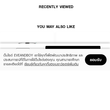
ชุ่มชื้นให้ผิวเนียนนุ่มและกระจ่างใส เหมาะสำหรับทุกสภาพผิว รวมถึงผิวบอบบางแพ้
ง่ายและผิวที่มีแนวโน้มเป็นสิว
RECENTLY VIEWED
· ซิสต้าร์ อควา แอนด์ ไวท์ ดับเบิ้ล รีแพร์ มอยส์เจอไรซิ่ง ครีม
· ฟื้นบำรุงผิวให้ชุ่มชื้นและกระจ่างใส
YOU MAY ALSO LIKE
· เนื้อครีมเจลซึมซาบเร็ว ไม่เหนียวเหนอะหนะ
· เหมาะสำหรับทุกสภาพผิว รวมถึงผิวบอบบางแพ้ง่ายและผิวที่มีแนวโน้มเป็นสิว
ADD TO BAG
เว็บไซต์ EVEANDBOY เราใช้คุกกี้เพื่อพัฒนาประสิทธิภาพ และ
ยอมรับ
ประสบการณ์ที่ดีในการใช้เว็บไซต์ของคุณ คุณสามารถศึกษา
รายละเอียดได้ที่
เรียนรู้เกี่ยวกับคุกกี้ของเบราว์เซอร์เพิ่มเติม
Home
Home
Promotions
Promotions
Shopping Bag
Shopping Bag
Account
Account
CLINIQUE
SKINTIFIC
Moisture Surge Extended Replenishing
5X Ceramide Barrier Moisture Gel
Hydrator
(50%)
฿339
฿679
(10%)
฿1,791
฿1,990
4 Variations
size 50 ML