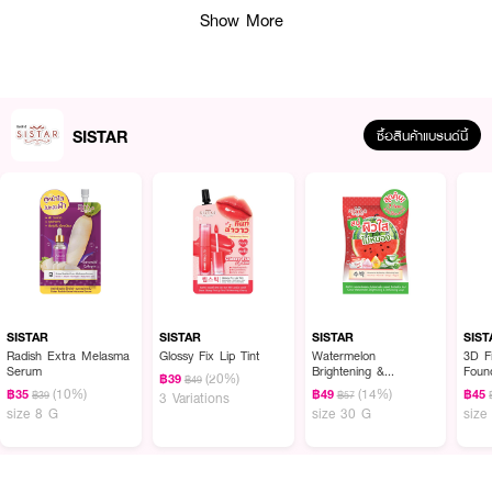
Show More
SISTAR
ซื้อสินค้าแบรนด์นี้
SISTAR
SISTAR
SISTAR
SIST
Radish Extra Melasma
Glossy Fix Lip Tint
Watermelon
3D Filler Hya C Serum
Serum
Brightening &
Foun
(20%)
฿39
฿49
Refreshing Soap
(10%)
(14%)
฿35
฿49
฿45
฿39
฿57
3 Variations
30g*2pcs.
size 8 G
size 30 G
size
ผลลัพธ์ที่ได้:
SISTAR Aqua & White Double Repair Moisturizing Cream ช่วยฟื้นบำรุงผิว
ที่แห้งกร้านและขาดน้ำ ด้วยเนื้อครีมเจลที่ซึมซาบเร็ว ไม่เหนียวเหนอะหนะ มอบความ