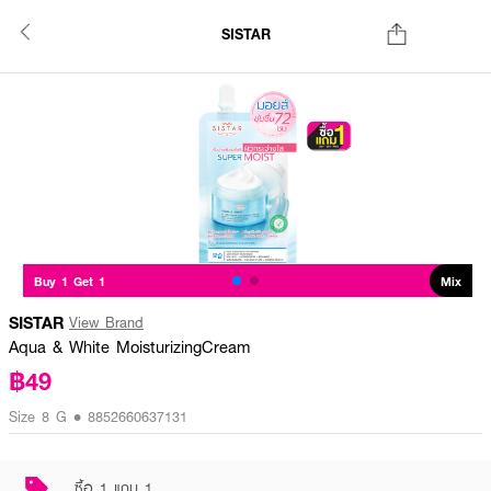
SISTAR
Buy 1 Get 1
Mix
SISTAR
View Brand
Aqua & White MoisturizingCream
฿49
Size 8 G • 8852660637131
ซื้อ 1 แถม 1