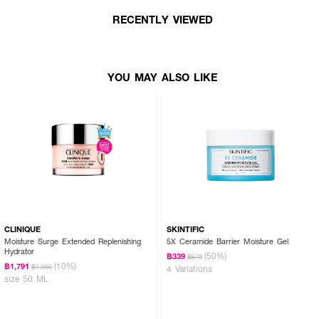
MOISTBOOSTER และ 16X HYA ที่ทำงานร่วมกันเพื่อเติมเต็มความชุ่มชื้นในทุก
ระดับชั้นผิว พร้อม MOIST LOCK ที่ช่วยกักเก็บน้ำหล่อเลี้ยงผิวได้ยาวนานถึง 72
RECENTLY VIEWED
ชั่วโมง เสริมเกราะป้องกันผิวให้แข็งแรงและลดอาการผิวอ่อนแอจากมลภาวะ ด้วย
D-PANTHENOL ที่ช่วยปลอบประโลมผิว พร้อม HYDROLYZED COLLAGEN
และ PEPTIDE+ ที่ช่วยให้ผิวเรียบเนียน ดูกระชับและอ่อนเยาว์ ผสานการบำรุงจาก
OAT BIO LIFT ที่ช่วยยกกระชับผิวให้ดูสุขภาพดีและมีชีวิตชีวา เหมาะสำหรับทุก
YOU MAY ALSO LIKE
สภาพผิว แม้ผิวแพ้ง่ายและผิวเป็นสิว
· ซิสตาร์ อควา แอนด์ ยูธฟูล มอยส์เจอไรซิ่ง ครีม
· เติมเต็มความชุ่มชื้นยาวนาน 72 ชั่วโมง
· ช่วยฟื้นฟูผิวโทรม ขาดน้ำ ให้กลับมาสดใส
· เสริมเกราะป้องกันผิวให้แข็งแรง
· ยกกระชับผิวให้ดูอ่อนเยาว์
· เหมาะกับทุกสภาพผิว รวมถึงผิวแพ้ง่ายและเป็นสิว
CLINIQUE
SKINTIFIC
Moisture Surge Extended Replenishing
5X Ceramide Barrier Moisture Gel
Hydrator
(50%)
฿339
฿679
(10%)
฿1,791
฿1,990
4 Variations
size 50 ML