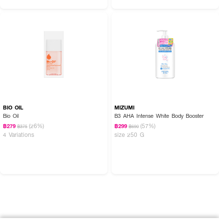
BIO OIL
MIZUMI
Bio Oil
B3 AHA Intense White Body Booster
(26%)
(57%)
฿279
฿299
฿375
฿690
4 Variations
size 250 G