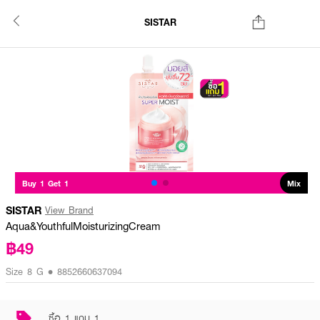
SISTAR
Buy 1 Get 1
Mix
SISTAR
View Brand
Aqua&YouthfulMoisturizingCream
฿49
Size 8 G • 8852660637094
ซื้อ 1 แถม 1