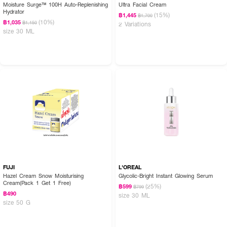
Moisture Surge™ 100H Auto-Replenishing
Ultra Facial Cream
Hydrator
(15%)
฿1,445
฿1,700
(10%)
฿1,035
฿1,150
2 Variations
size 30 ML
FUJI
L'OREAL
Hazel Cream Snow Moisturising
Glycolic-Bright Instant Glowing Serum
Cream(Pack 1 Get 1 Free)
(25%)
฿599
฿799
฿490
size 30 ML
size 50 G