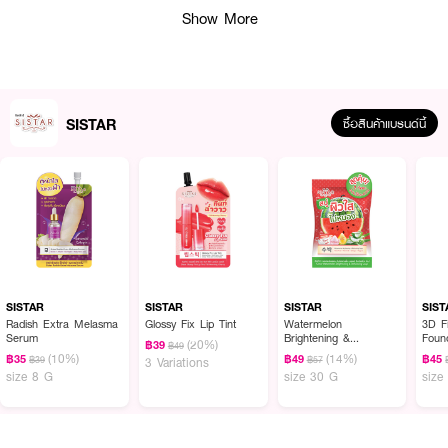
Show More
SISTAR
ซื้อสินค้าแบรนด์นี้
SISTAR
SISTAR
SISTAR
SIST
Radish Extra Melasma
Glossy Fix Lip Tint
Watermelon
3D Filler Hya C Serum
Serum
Brightening &
Foun
(20%)
฿39
฿49
Refreshing Soap
(10%)
(14%)
฿35
฿49
฿45
฿39
฿57
3 Variations
30g*2pcs.
ผลลัพธ์ที่ได้:
size 8 G
size 30 G
size
ฟื้นบำรุงผิวอย่างล้ำลึกด้วย SISTAR Aqua & Youthful Moisturizing Cream
เพื่อผิวที่ดูอิ่มฟู เนียนกระชับ และแลดูอ่อนเยาว์อย่างเป็นธรรมชาติ ช่วยฟื้นคืน
ความชุ่มชื้นให้ผิวแห้งและขาดน้ำด้วยเทคโนโลยี HYDROPENTA,