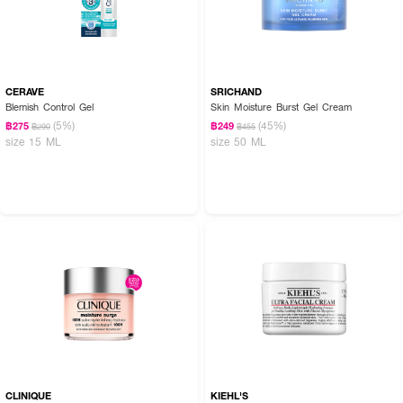
CERAVE
SRICHAND
Blemish Control Gel
Skin Moisture Burst Gel Cream
(5%)
(45%)
฿275
฿249
฿290
฿455
size 15 ML
size 50 ML
CLINIQUE
KIEHL'S