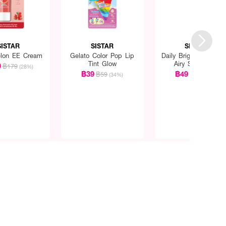
SISTAR
SISTAR
SISTAR
lon EE Cream
Gelato Color Pop Lip
Daily Bright UV Prote
Tint Glow
Airy Sunscreen
9
฿179
(28%)
SPF50+PA++++
฿39
฿49
฿59
฿59
(34%)
(17%)