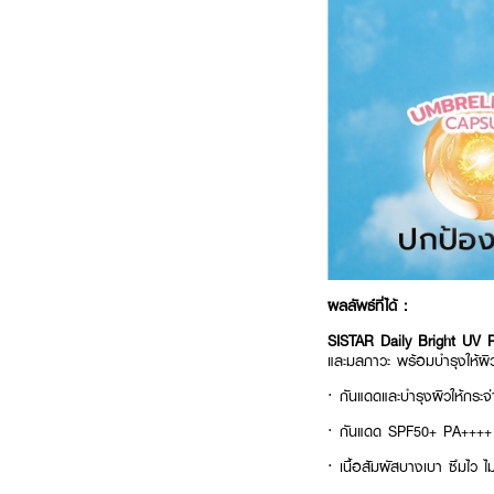
ผลลัพธ์ที่ได้ :
SISTAR Daily Bright UV 
และมลภาวะ พร้อมบำรุงให้ผิว
· กันแดดและบำรุงผิวให้กระจ
· กันแดด SPF50+ PA++++ 
· เนื้อสัมผัสบางเบา ซึมไว ไ