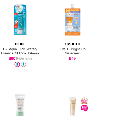
BIORE
SMOOTO
UV Aqua Rich Watery
Hya C Bright Up
Essence SPF50+ PA++++
Sunscreen
฿90
฿49
฿129
(30%)