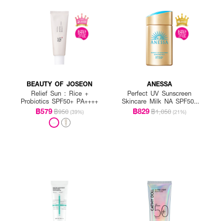
BEAUTY OF JOSEON
ANESSA
Relief Sun : Rice +
Perfect UV Sunscreen
Probiotics SPF50+ PA++++
Skincare Milk NA SPF50+
PA++++
฿579
฿829
฿950
฿1,050
(39%)
(21%)