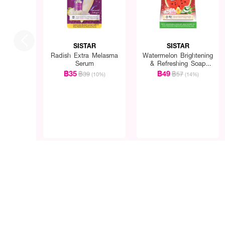
SISTAR
SISTAR
Radish Extra Melasma
Watermelon Brightening
Serum
& Refreshing Soap
30g*2pcs.
฿35
฿49
฿39
฿57
(10%)
(14%)
How To Use :
ทากันแดดให้ทั่วใบหน้าและล
*เพื่อการป้องกันแสงแดดอย่