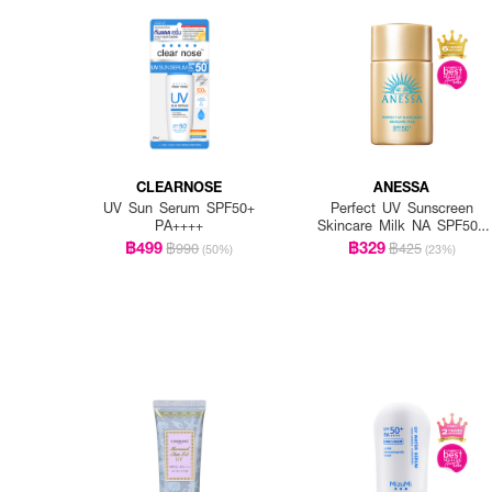
CLEARNOSE
ANESSA
UV Sun Serum SPF50+
Perfect UV Sunscreen
PA++++
Skincare Milk NA SPF50+
PA++++
฿499
฿329
฿990
฿425
(50%)
(23%)