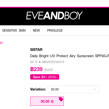
SENSITIVE SKIN
NEW
PRIVILEGE
AR
SISTAR
Daily Bright UV Protect Airy Sunscreen SPF50+
30 G • 8852522242312
฿239
฿320
Save
฿81 (25%)
Variation:
30.00
30.00 G