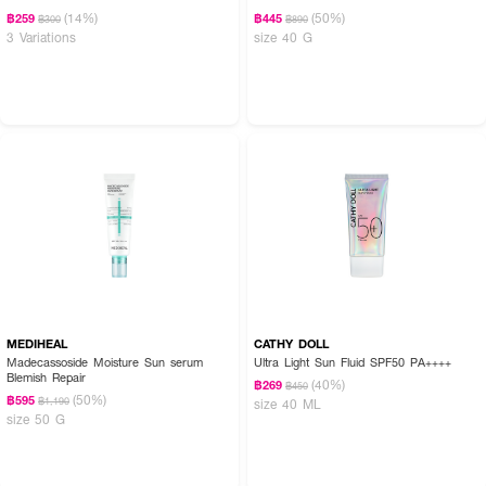
(14%)
(50%)
฿259
฿445
฿300
฿890
3 Variations
size 40 G
MEDIHEAL
CATHY DOLL
Madecassoside Moisture Sun serum
Ultra Light Sun Fluid SPF50 PA++++
Blemish Repair
(40%)
฿269
฿450
(50%)
฿595
฿1,190
size 40 ML
size 50 G