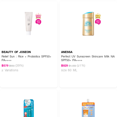
How To Use :
ทากันแดดให้ทั่วใบหน้าและลำคอ ใช้ประจำทุกวันก่อนออกแดดหรือก่อนแต่งหน้า
*เพื่อการป้องกันแสงแดดอย่างมีประสิทธิภาพและต่อเนื่อง ให้ทาก่อนออกแดด 15-
BEAUTY OF JOSEON
ANESSA
20 นาที ควรทาซ้ำทุก 2 ชั่วโมง
Relief Sun : Rice + Probiotics SPF50+
Perfect UV Sunscreen Skincare Milk NA
PA++++
SPF50+ PA++++
(39%)
(21%)
฿579
฿829
฿950
฿1,050
2 Variations
size 60 ML