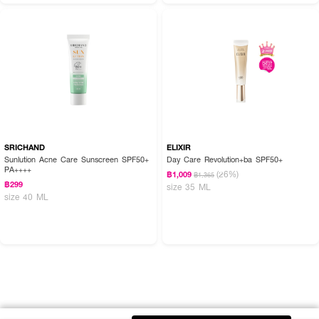
SRICHAND
ELIXIR
Sunlution Acne Care Sunscreen SPF50+
Day Care Revolution+ba SPF50+
PA++++
(26%)
฿1,009
฿1,365
฿299
size 35 ML
size 40 ML