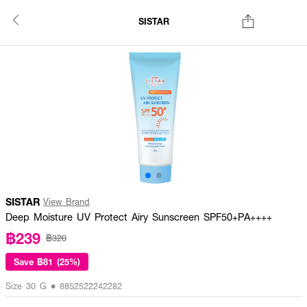
SISTAR
SISTAR
View Brand
Deep Moisture UV Protect Airy Sunscreen SPF50+PA++++
฿239
฿320
Save
฿81 (25%)
Size 30 G • 8852522242282