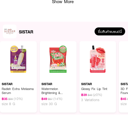
Show More
SISTAR
ซื้อสินค้าแบรนด์นี้
SISTAR
SISTAR
SISTAR
SIST
Radish Extra Melasma
Watermelon
Glossy Fix Lip Tint
3D Filler Hya C Serum
Serum
Brightening &
Foun
(20%)
ผลลัพธ์ที่ได้ :
฿39
฿49
Refreshing Soap
(10%)
(14%)
฿35
฿49
฿45
฿39
฿57
3 Variations
30g*2pcs.
size 8 G
size 30 G
size
SISTAR Deep Moisture UV Protect Airy Sunscreen SPF50+PA++++
ครีม
กันแดดเนื้อบางเบา ที่ได้รับความนิยมในประเทศไทย ด้วยคุณสมบัติที่เหมาะกับสภาพ
อากาศร้อนชื้นและผิวแพ้ง่าย
· กันแดดและบำรุงผิวให้กระจ่างใสสม่ำเสมอ