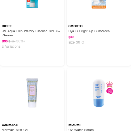
BIORE
SMOOTO
UV Aqua Rich Watery Essence SPF50+
Hya C Bright Up Sunscreen
PA++++
฿49
(30%)
฿90
฿129
size 30 G
2 Variations
CANMAKE
MIZUMI
Mermaid Skin Gel
UV Water Serum