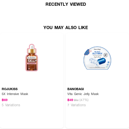
· FDA Registration No. : 12-1-6800034365
RECENTLY VIEWED
How To Use :
YOU MAY ALSO LIKE
·
ทำความสะอาดผิวหน้า วางแผ่นมาส์กบนผิวหน้า ปรับให้พอดี และแนบสนิทกับผิว
·
ลอกแผ่นตาข่ายออก
·
ทั้งไว้ประมาณ 10-15 นาที หลังจากนั้นดึงแผ่นมาส์กออก
·
ใช้ปลายนิ้วนวดเบาๆบนปิวหน้า เพื่อให้เอสเซนส์ ซึมซับได้ดียิ่งขึ้น
ROJUKISS
BANOBAGI
5X Intensive Mask
Vita Genic Jelly Mask
(47%)
฿69
฿49
฿92
5 Variations
7 Variations