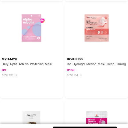
MYU-MYU
ROJUKISS
Daily Alpha Arbutin Whitening Mask
Bio Hydrogel Melting Mask Deep Firming
฿9
฿159
size 22 G
size 34 G