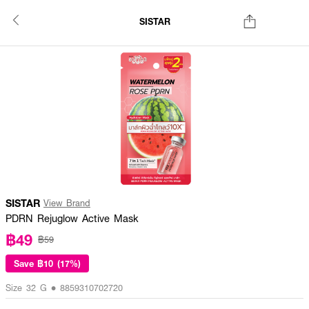
SISTAR
SISTAR
View Brand
PDRN Rejuglow Active Mask
฿49
฿59
Save
฿10 (17%)
Size 32 G • 8859310702720