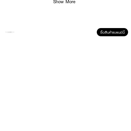
Show More
ซื้อสินค้าแบรนด์นี้
ผลลัพธ์ที่ได้ :
SISTAR PDRN Rejuglow Active Mask
มาส์กหน้าซิสต้าร์ คัดสรรแผ่นมาส์ก
จากคอตตอน 100% สามารถย่อยสลายได้ตามธรรมชาติ เข้มข้นด้วยเอสเซนส์สูตร
ผิว ฉ่ำโกลว์ ดูแลปัญหาผิวแห้ง ผิวขาดน้ำ หรือผิวไม่เรียบเนียนโดยเฉพาะ
· ผิวอิ่มน้ำ แบบ Glass Skin
· ช่วยป้องกันผิวจากการทำร้ายจากแสงแดด
· เพิ่มความชุ่มชื้นให้กับผิว
· ให้ผิวกระชับ แลดูสุขภาพดี