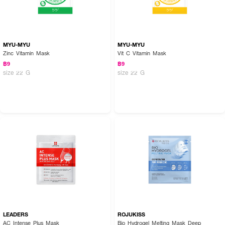
MYU-MYU
MYU-MYU
Zinc Vitamin Mask
Vit C Vitamin Mask
฿9
฿9
size 22 G
size 22 G
LEADERS
ROJUKISS
AC Intense Plus Mask
Bio Hydrogel Melting Mask Deep