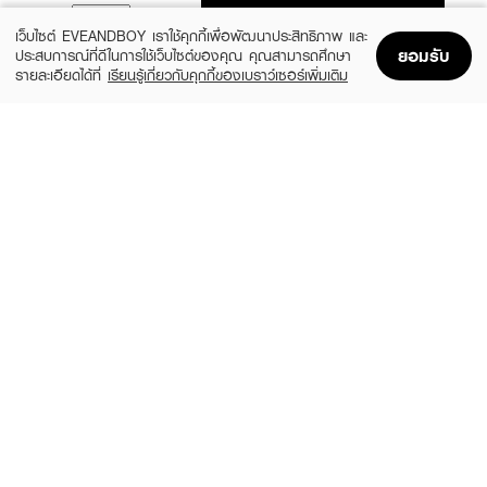
ADD TO BAG
เว็บไซต์ EVEANDBOY เราใช้คุกกี้เพื่อพัฒนาประสิทธิภาพ และ
ยอมรับ
ประสบการณ์ที่ดีในการใช้เว็บไซต์ของคุณ คุณสามารถศึกษา
รายละเอียดได้ที่
เรียนรู้เกี่ยวกับคุกกี้ของเบราว์เซอร์เพิ่มเติม
Home
Home
Promotions
Promotions
Shopping Bag
Shopping Bag
Account
Account
SKIN1004
LEADERS
Madagascar Centella Watergel Sheet
Bright Intense Plus Mask
Ampoule Mask (25ml X 5pcs)
(51%)
฿24
฿49
(31%)
฿269
฿390
size 25 ML
size 125 ML
ROJUKISS
LEADERS