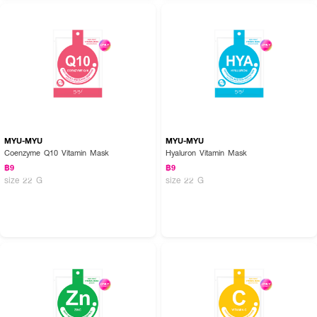
MYU-MYU
MYU-MYU
Coenzyme Q10 Vitamin Mask
Hyaluron Vitamin Mask
฿9
฿9
size 22 G
size 22 G