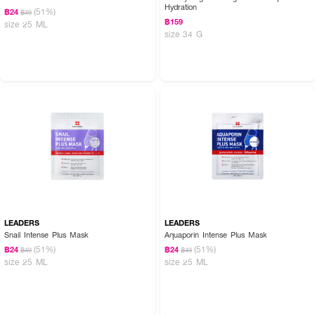
Hydration
(51%)
฿24
฿49
฿159
size 25 ML
size 34 G
LEADERS
LEADERS
Snail Intense Plus Mask
Aquaporin Intense Plus Mask
(51%)
(51%)
฿24
฿24
฿49
฿49
size 25 ML
size 25 ML