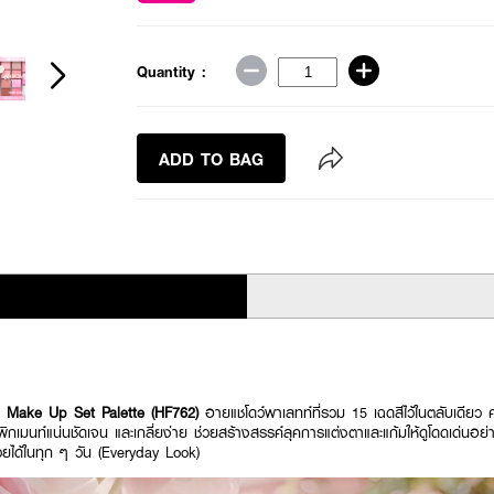
Quantity :
ADD TO BAG
 Make Up Set Palette (HF762)
อายแชโดว์พาเลทท์ที่รวม 15 เฉดสีไว้ในตลับเดียว คร
 พิกเมนท์แน่นชัดเจน และเกลี่ยง่าย ช่วยสร้างสรรค์ลุคการแต่งตาและแก้มให้ดูโดดเด่นอย
สวยได้ในทุก ๆ วัน (Everyday Look)