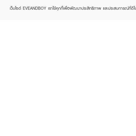
● ใช้งานได้อเนกประสงค์ ทั้
เว็บไซต์ EVEANDBOY เราใช้คุกกี้เพื่อพัฒนาประสิทธิภาพ และประสบการณ์ที่ดี
● โทนสี Cherry Blossom ให
● ผสานส่วนผสมบำรุงจาก To
● ขนาดตลับพกพาสะดวก เหม
SIVANNA
SIVANNA
Candy Cakes Eye
Eyeshadow Palette
● เลขที่จดแจ้ง 12-2-6800
Palette
฿129
฿225
(43%)
฿99
How To Use:
● ใช้แปรงหรือปลายนิ้วแตะเ
● ใช้สีที่ชอบปัดลงบนพวงแก
● ใช้เนื้อชิมเมอร์แต้มบริเว
Active Ingredients:
Dimethicone, Synthetic Fl