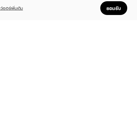
ยอมรับ
ว์เซอร์เพิ่มเติม
IVANNA
SIVANNA
SIVANNA
s Brush Pink
Colors Super Cover
Cookie Baked Blus
Evolution Wonder Stick
฿249
฿129
(39%)
฿159
Stearate