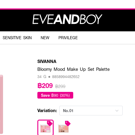
SENSITIVE SKIN
NEW
PRIVILEGE
SIVANNA
Bloomy Mood Make Up Set Palette
34 G • 8858994482652
฿209
฿299
Save
฿90 (30%)
Variation:
No.01