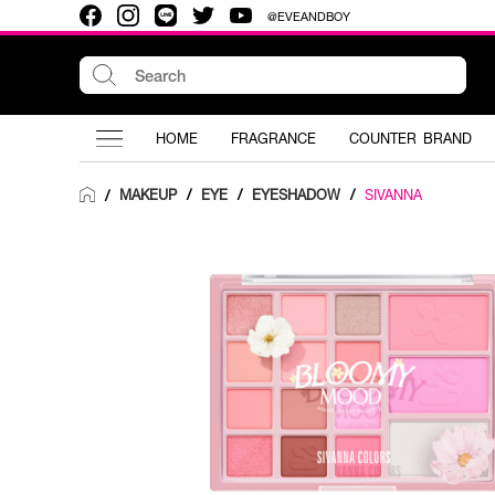
@EVEANDBOY
HOME
FRAGRANCE
COUNTER BRAND
MAKEUP
/
EYE
/
EYESHADOW
/
SIVANNA
/