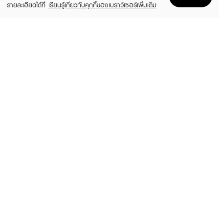
รายละเอียดได้ที่
เรียนรู้เกี่ยวกับคุกกี้ของเบราว์เซอร์เพิ่มเติม
Home
Home
Promotions
Promotions
Shopping Bag
Shopping Bag
Account
Account
LIFEFORD
LIFEFORD
Extreme Super Black Eyeliner
Extreme Super Eyeliner
(38%)
(38%)
฿99
฿99
฿159
฿159
size 0.5 G
Brown
4U2
BROWIT
Stick
Smooth And Slim Inner Eyeliner
(15%)
฿199
฿84
฿99