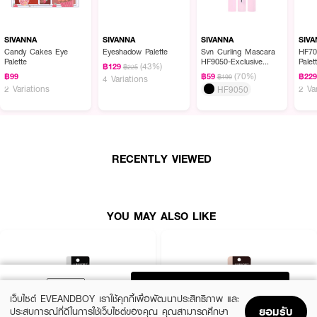
SIVANNA
SIVANNA
SIVANNA
SIV
Candy Cakes Eye
Eyeshadow Palette
Svn Curling Mascara
HF70
Palette
HF9050-Exclusive
Palet
(43%)
฿129
฿225
EVEANDBOY
(70%)
฿99
฿59
฿22
฿199
4 Variations
2 Variations
2 Va
HF9050
RECENTLY VIEWED
YOU MAY ALSO LIKE
ADD TO BAG
เว็บไซต์ EVEANDBOY เราใช้คุกกี้เพื่อพัฒนาประสิทธิภาพ และ
ยอมรับ
ประสบการณ์ที่ดีในการใช้เว็บไซต์ของคุณ คุณสามารถศึกษา