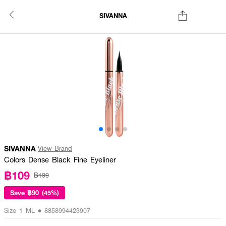
SIVANNA
SIVANNA
View Brand
Colors Dense Black Fine Eyeliner
฿109
฿199
Save
฿90 (45%)
Size 1 ML • 8858994423907