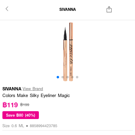
SIVANNA
SIVANNA
View Brand
Colors Make Silky Eyeliner Magic
฿119
฿199
Save
฿80 (40%)
Size 0.6 ML • 8858994423785