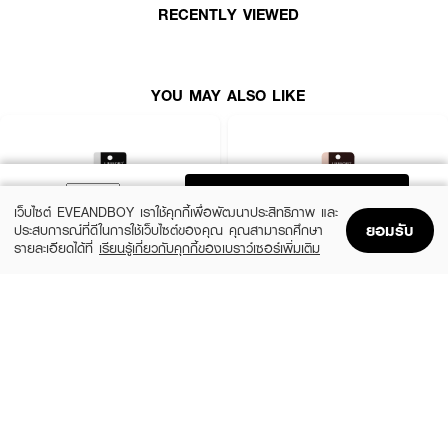
ช่วยให้ดวงตาดูกลมโตมีมิติและเฉียบคมอย่างเป็นธรรมชาติ เน้นดวงตาให้คมชัด
RECENTLY VIEWED
สามารถวาดได้หลายลุค หลายสไตล์ ปรับลุคให้ดูน่าค้นหามากยิ่งขึ้น
● อายไลเนอร์หมึกดำ
● เส้นเล็ก ติดทน กันน้ำกันเหงื่อ
YOU MAY ALSO LIKE
● เขียนลื่นและให้เส้นคมชัด
● สามารถวาดได้หลายลุค หลายสไตล์
● ปรับลุคให้ดูน่าค้นหามากยิ่งขึ้น
ADD TO BAG
เว็บไซต์ EVEANDBOY เราใช้คุกกี้เพื่อพัฒนาประสิทธิภาพ และ
● ขนาด 0.6 ml
ยอมรับ
ประสบการณ์ที่ดีในการใช้เว็บไซต์ของคุณ คุณสามารถศึกษา
รายละเอียดได้ที่
เรียนรู้เกี่ยวกับคุกกี้ของเบราว์เซอร์เพิ่มเติม
Home
Home
Promotions
Promotions
Shopping Bag
Shopping Bag
Account
Account
LIFEFORD
LIFEFORD
Extreme Super Black Eyeliner
Extreme Super Eyeliner
(38%)
(38%)
฿99
฿99
฿159
฿159
size 0.5 G
Brown