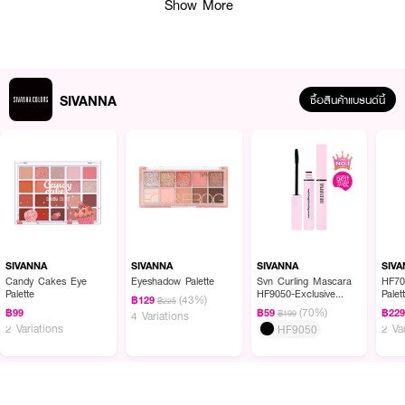
Show More
SIVANNA
ซื้อสินค้าแบรนด์นี้
SIVANNA
SIVANNA
SIVANNA
SIV
Candy Cakes Eye
Eyeshadow Palette
Svn Curling Mascara
HF70
Palette
HF9050-Exclusive
Palet
(43%)
฿129
฿225
EVEANDBOY
(70%)
฿99
฿59
฿22
฿199
4 Variations
2 Variations
2 Va
HF9050
ผลลัพธ์ที่ได้ :
อายไลเนอร์หมึกดำ หัวเมจิก หัวแปรงฟองน้ำ เส้นเล็ก ติดทน กันน้ำกันเหงื่อ เขียน
ลื่นและให้เส้นคมชัด หมึกไลเนอร์แห้งเร็ว ไม่ต้องรอเซตตัวนาน ไม่เลอะเปื้อนแม้ใน
อากาศร้อนชื้น แถมยังติดทนนานแต่ยังสามารถล้างออกได้ง่าย แท่งสีทองสุดหรู