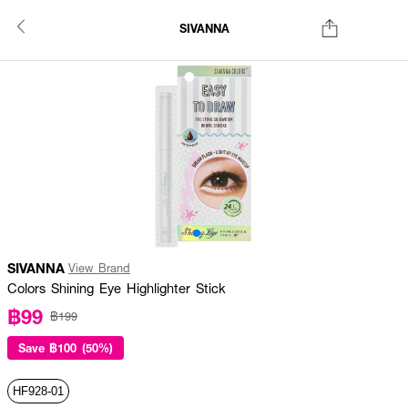
SIVANNA
SIVANNA
View Brand
Colors Shining Eye Highlighter Stick
฿99
฿199
Save
฿100 (50%)
HF928-01