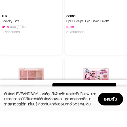
4U2
ODBO
Jewelry Box
Spell Recipe Eye Color Palette
(33%)
฿199
฿319
฿299
8 Variations
3 Variations
ADD TO BAG
เว็บไซต์ EVEANDBOY เราใช้คุกกี้เพื่อพัฒนาประสิทธิภาพ และ
ยอมรับ
ประสบการณ์ที่ดีในการใช้เว็บไซต์ของคุณ คุณสามารถศึกษา
รายละเอียดได้ที่
เรียนรู้เกี่ยวกับคุกกี้ของเบราว์เซอร์เพิ่มเติม
Home
Home
Promotions
Promotions
Shopping Bag
Shopping Bag
Account
Account
ODBO
SIVANNA
Shadow&Me Palette
Colors Break Order Integrated
Eyeshadow
฿359
฿199