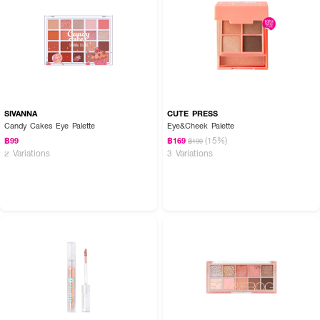
SIVANNA
CUTE PRESS
Candy Cakes Eye Palette
Eye&Cheek Palette
(15%)
฿99
฿169
฿199
2 Variations
3 Variations