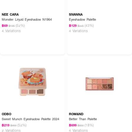
NEE CARA
SIVANNA
Monster Liquid Eyeshadow N1964
Eyeshadow Palette
(52%)
(43%)
฿69
฿129
฿145
฿225
4 Variations
4 Variations
ODBO
ROM&ND
Sweet Munch Eyeshadow Palette 2024
Better Than Palette
(52%)
(18%)
฿219
฿699
฿459
฿850
2 Variations
4 Variations