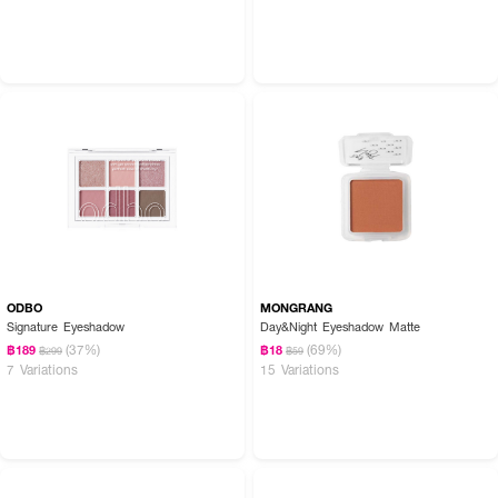
ODBO
MONGRANG
Signature Eyeshadow
Day&Night Eyeshadow Matte
(37%)
(69%)
฿189
฿18
฿299
฿59
7 Variations
15 Variations