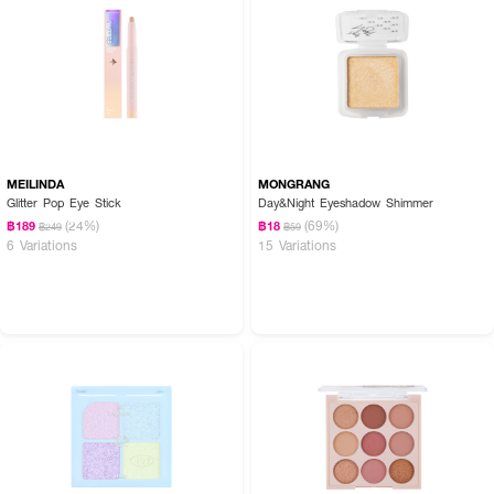
MEILINDA
MONGRANG
Glitter Pop Eye Stick
Day&Night Eyeshadow Shimmer
(24%)
(69%)
฿189
฿18
฿249
฿59
6 Variations
15 Variations