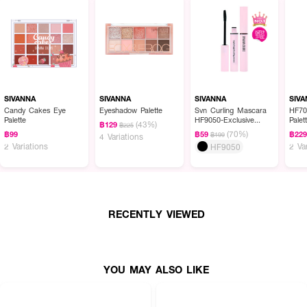
SIVANNA
SIVANNA
SIVANNA
SIV
Candy Cakes Eye
Eyeshadow Palette
Svn Curling Mascara
HF70
Palette
HF9050-Exclusive
Palet
(43%)
฿129
฿225
EVEANDBOY
(70%)
฿99
฿59
฿22
฿199
4 Variations
2 Variations
2 Va
HF9050
RECENTLY VIEWED
YOU MAY ALSO LIKE