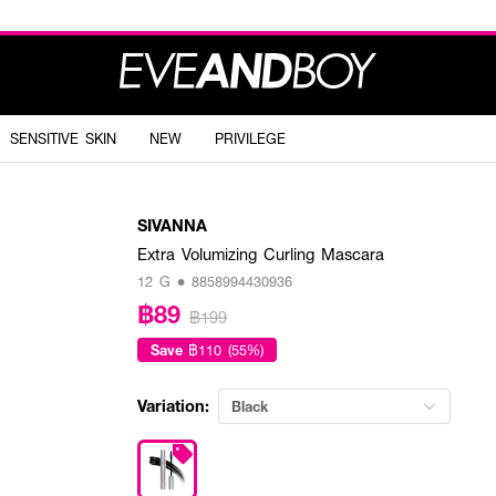
SENSITIVE SKIN
NEW
PRIVILEGE
SIVANNA
Extra Volumizing Curling Mascara
12 G • 8858994430936
฿89
฿199
Save
฿110 (55%)
Variation:
Black