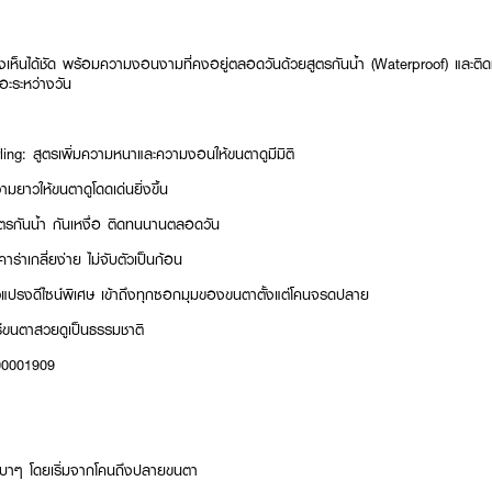
งเห็นได้ชัด พร้อมความงอนงามที่คงอยู่ตลอดวันด้วยสูตรกันน้ำ (Waterproof) และติ
อะระหว่างวัน
ing: สูตรเพิ่มความหนาและความงอนให้ขนตาดูมีมิติ
มยาวให้ขนตาดูโดดเด่นยิ่งขึ้น
ตรกันน้ำ กันเหงื่อ ติดทนนานตลอดวัน
่าเกลี่ยง่าย ไม่จับตัวเป็นก้อน
แปรงดีไซน์พิเศษ เข้าถึงทุกซอกมุมของขนตาตั้งแต่โคนจรดปลาย
์ขนตาสวยดูเป็นธรรมชาติ
900001909
เบาๆ โดยเริ่มจากโคนถึงปลายขนตา