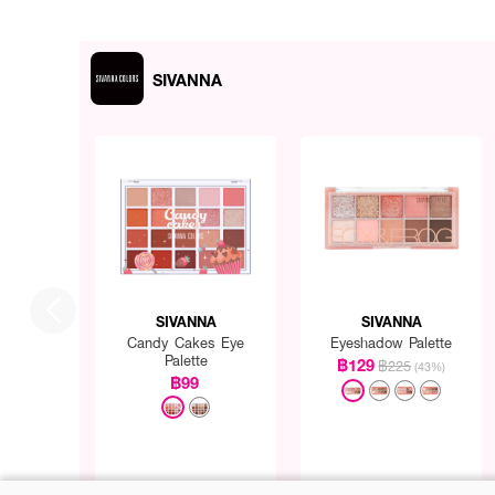
SIVANNA
SIVANNA
SIVANNA
Candy Cakes Eye
Eyeshadow Palette
Palette
฿129
฿225
(43%)
฿99