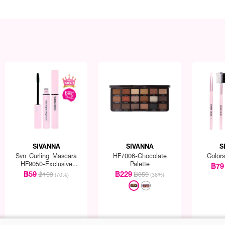
SIVANNA
SIVANNA
S
Svn Curling Mascara
HF7006-Chocolate
Color
HF9050-Exclusive
Palette
฿79
EVEANDBOY
฿59
฿229
฿199
฿359
(70%)
(36%)