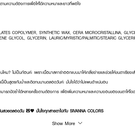
งตามความต้องการเพื่อให้ได้ความหนาและยาวที่พอใจ
LATES COPOLYMER, SYNTHETIC WAX, CERA MICROCRISTALLINA, GLYC
ENE GLYCOL, GLYCERIN, LAURIC/MYRISTIC/PALMITIC/STEARIC GLYCERI
อนไหม? ไม่เป็นก้อนค่ะ เพราะเนื้อมาสคาร่าออกแบบมาให้เกลี่ยง่ายและช่วยให้ขนตาเรียงเ
นนี้เป็นสูตรกันน้ำและติดทนนานตลอดวันค่ะ มั่นใจได้ว่าไม่แพนด้าแน่นอน
สามารถปัดซ้ำได้หลายครั้งตามต้องการ เพื่อเพิ่มความหนาและความงอนของขนตาให้โดดเด่น
ส้นสวยตลอดวัน 🧸💖 มั่นใจทุกสายตาไปกับ SIVANNA COLORS
Show More