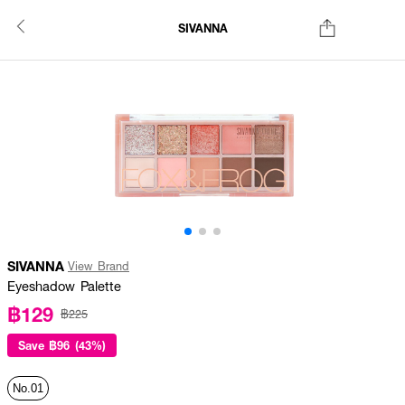
SIVANNA
SIVANNA
View Brand
Eyeshadow Palette
฿129
฿225
Save
฿96 (43%)
No.01