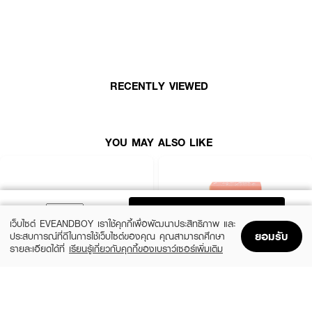
RECENTLY VIEWED
YOU MAY ALSO LIKE
ADD TO BAG
เว็บไซต์ EVEANDBOY เราใช้คุกกี้เพื่อพัฒนาประสิทธิภาพ และ
ยอมรับ
ประสบการณ์ที่ดีในการใช้เว็บไซต์ของคุณ คุณสามารถศึกษา
รายละเอียดได้ที่
เรียนรู้เกี่ยวกับคุกกี้ของเบราว์เซอร์เพิ่มเติม
Home
Home
Promotions
Promotions
Shopping Bag
Shopping Bag
Account
Account
SIVANNA
CUTE PRESS
Candy Cakes Eye Palette
Eye&Cheek Palette