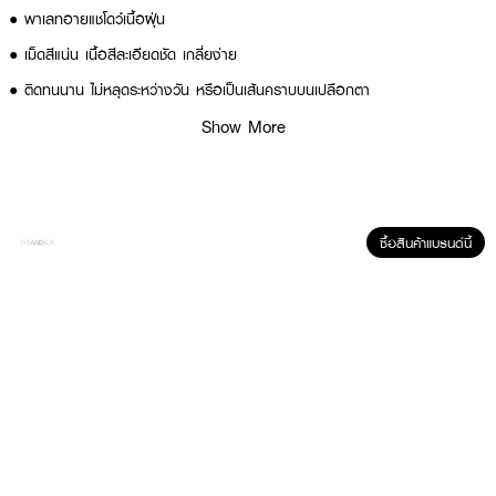
● พาเลทอายแชโดว์
เนื้อ
ฝุ่น
●
เม็ดสีแน่น เนื้อสีละเอียดชัด เกลี่ยง่าย
●
ติดทนนาน ไม่หลุดระหว่างวัน หรือเป็นเส้นคราบบนเปลือกตา
●
1 พาเลตต์ มีทั้งหมด 10 สี
Show More
● สี No.01
● ขนาด 11 g.
ซื้อสินค้าแบรนด์นี้
How to Use :
ใช้ SIVANNA Eyeshadow Palette ตกแต่งเปลือกตาเพื่อความสวยงาม ด้วยการ
ใช้สีอ่อนรองพื้นแล้วเพิ่มสีเข้มไล่ระดับเพื่อความมีมิติ