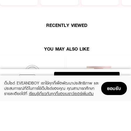
● มอบสีสันสวยสดใส ทำให้พวงแก้มดูละมุนและมีสุขภาพดี
● อุดมไปด้วยวิตามินอีและสารสกัดจากธรรมชาติ ช่วยบำรุงผิวให้ชุ่มชื้น
RECENTLY VIEWED
● บรรจุภัณฑ์น่ารัก รูปทรงคล้ายไอศกรีม
● FDA Registration no. : 12-2-6800019578
YOU MAY ALSO LIKE
ADD TO BAG
เว็บไซต์ EVEANDBOY เราใช้คุกกี้เพื่อพัฒนาประสิทธิภาพ และ
ยอมรับ
ประสบการณ์ที่ดีในการใช้เว็บไซต์ของคุณ คุณสามารถศึกษา
รายละเอียดได้ที่
เรียนรู้เกี่ยวกับคุกกี้ของเบราว์เซอร์เพิ่มเติม
Home
Home
Promotions
Promotions
Shopping Bag
Shopping Bag
Account
Account
CLINIQUE
KYLIE
Cheek Pop
Cosmetics Hybrid Blush
(10%)
(20%)
฿1,080
฿768
฿1,200
฿960
14 Variations
6 Variations