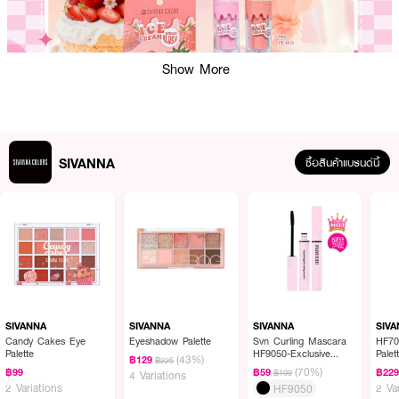
Show More
SIVANNA
ซื้อสินค้าแบรนด์นี้
ผลลัพธ์ที่ได้:
ลิควิดบลัชเนื้อครีมเนียนนุ่ม มี 4 เฉดสีสวยสดใส เนื้อสัมผัสเกลี่ยง่าย กลมกลืนไป
กับผิว มอบสีสันที่ช่วยให้พวงแก้มดูละมุน สุขภาพดี และยังอุดมไปด้วยวิตามินอีและ
สารสกัดจากธรรมชาติที่ช่วยบำรุงผิวให้รู้สึกชุ่มชื้น ไม่แห้งกร้าน
SIVANNA
SIVANNA
SIVANNA
SIV
● ชื่อสินค้าภาษาไทย: ซีเวนน่า คัลเลอร์ส ไอศกรีม ลิควิด บลัช
Candy Cakes Eye
Eyeshadow Palette
Svn Curling Mascara
HF70
Palette
HF9050-Exclusive
Palet
(43%)
฿129
฿225
● ลิควิดบลัชเนื้อครีมเนียนนุ่ม มีให้เลือก 4 เฉดสี
EVEANDBOY
(70%)
฿99
฿59
฿22
฿199
4 Variations
2 Variations
2 Va
HF9050
● เนื้อสัมผัสเกลี่ยง่าย ไม่เป็นคราบ กลมกลืนไปกับผิว