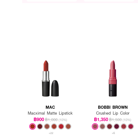
MAC
BOBBI BROWN
Macximal Matte Lipstick
Crushed Lip Color
฿900
฿1,350
฿1,000
฿1,500
(10%)
(10%)
+22
+6