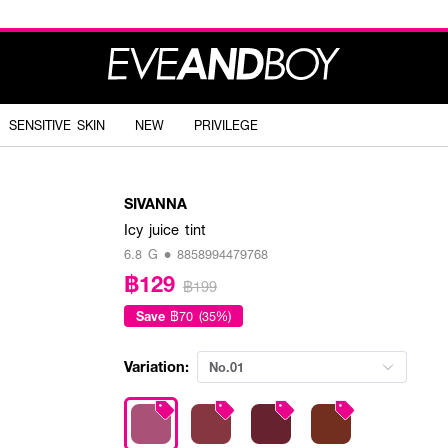
SENSITIVE SKIN
NEW
PRIVILEGE
SIVANNA
Icy juice tint
6.8 G • 8858994479768
฿129
฿199
Save
฿70 (35%)
Variation:
No.01