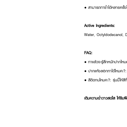
● สามารถทาซ้ำได้หลายครั้งใ
Active Ingredients:
Water, Octyldodecanol, Di
FAQ:
● ทาแล้วจะรู้สึกหนักปากไหมค
● ปากแห้งลอกทาได้ไหมคะ?: ทา
● สีติดทนไหมคะ?: รุ่นนี้ให้
เติมความฉ่ำวาวสดใส ให้ริมฝ