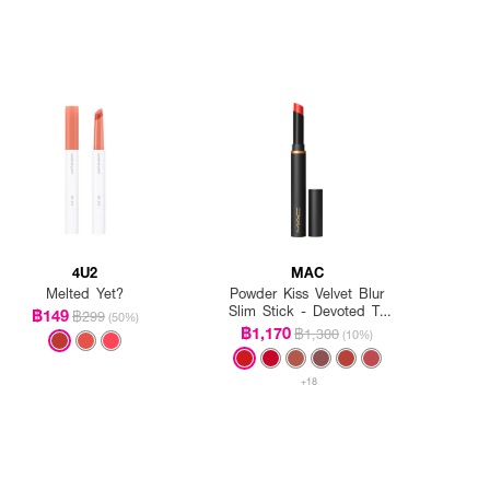
4U2
MAC
Melted Yet?
Powder Kiss Velvet Blur
Slim Stick - Devoted To
฿149
฿299
(50%)
Danger
฿1,170
฿1,300
(10%)
+18