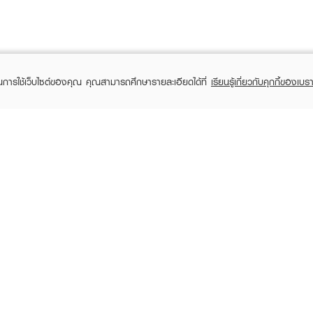
ในการใช้เว็บไซต์ของคุณ คุณสามารถศึกษารายละเอียดได้ที่
เรียนรู้เกี่ยวกับคุกกี้ของเบรา
TOMER CARE
EVEANDBOY MEMBER
 Shopping
Member registration
 store
t us