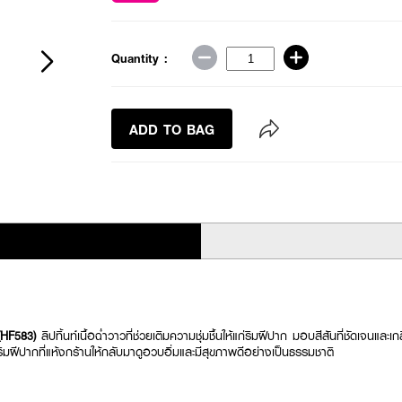
Quantity :
ADD TO BAG
 (HF583)
ลิปทิ้นท์เนื้อฉ่ำวาวที่ช่วยเติมความชุ่มชื้นให้แก่ริมฝีปาก มอบสีสันที่ชัดเจนและเกล
ิมฝีปากที่แห้งกร้านให้กลับมาดูอวบอิ่มและมีสุขภาพดีอย่างเป็นธรรมชาติ