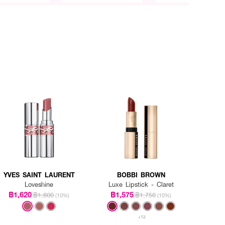
YVES SAINT LAURENT
BOBBI BROWN
Loveshine
Luxe Lipstick - Claret
฿1,620
฿1,575
฿1,800
฿1,750
(10%)
(10%)
+12