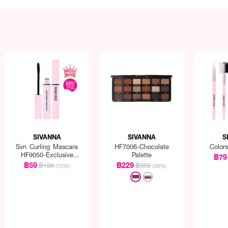
SIVANNA
SIVANNA
S
Svn Curling Mascara
HF7006-Chocolate
Color
HF9050-Exclusive
Palette
฿79
EVEANDBOY
฿59
฿229
฿199
฿359
(70%)
(36%)