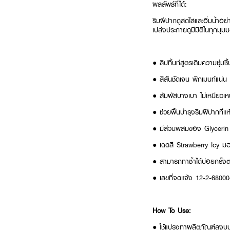
ผลลัพธ์ที่ได้:
ริมฝีปากดูสดใสและอิ่มน้ำอย่า
เปล่งประกายดูมีมิติในทุกมุม
● ลิปทิ้นท์สูตรเติมความชุ่มช
● สีสันชัดเจน พิกเมนท์แน่น 
● สัมผัสบางเบา ไม่เหนียวเห
● ช่วยฟื้นบำรุงริมฝีปากที่แห
● มีส่วนผสมของ Glycerin แ
● เฉดสี Strawberry Icy มอบ
● สามารถทาซ้ำได้บ่อยครั้
● เลขที่จดแจ้ง 12-2-6800
How To Use:
● ใช้แปรงทาผลิตภัณฑ์ลงบนร