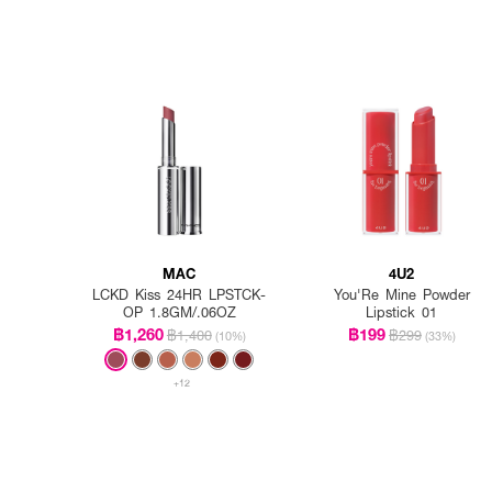
MAC
4U2
LCKD Kiss 24HR LPSTCK-
You'Re Mine Powder
OP 1.8GM/.06OZ
Lipstick 01
฿1,260
฿199
฿1,400
฿299
(10%)
(33%)
+12