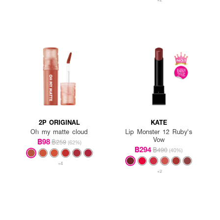
2P ORIGINAL
KATE
Oh my matte cloud
Lip Monster 12 Ruby's
Vow
฿98
฿259
(62%)
฿294
฿490
(40%)
+4
+2