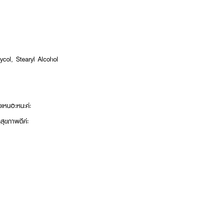
ycol, Stearyl Alcohol
วเหนอะหนะค่ะ
สุขภาพดีค่ะ