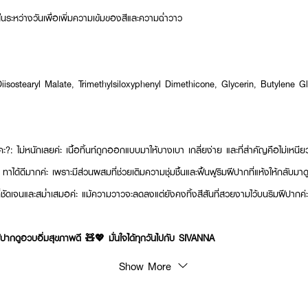
นระหว่างวันเพื่อเพิ่มความเข้มของสีและความฉ่ำวาว
isostearyl Malate, Trimethylsiloxyphenyl Dimethicone, Glycerin, Butylene Gl
ะ?: ไม่หนักเลยค่ะ เนื้อทิ้นท์ถูกออกแบบมาให้บางเบา เกลี่ยง่าย และที่สำคัญคือไม่เหนีย
ได้ดีมากค่ะ เพราะมีส่วนผสมที่ช่วยเติมความชุ่มชื้นและฟื้นฟูริมฝีปากที่แห้งให้กลับมาดู
สีที่ชัดเจนและสม่ำเสมอค่ะ แม้ความวาวจะลดลงแต่ยังคงทิ้งสีสันที่สวยงามไว้บนริมฝีปากค่ะ
ีปากดูอวบอิ่มสุขภาพดี 🧸💖 มั่นใจได้ทุกวันไปกับ SIVANNA
Show More