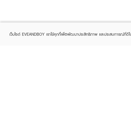
เว็บไซต์ EVEANDBOY เราใช้คุกกี้เพื่อพัฒนาประสิทธิภาพ และประสบการณ์ที่ดี
ABOUT EVEANDBOY
CUS
Brand story
Online
Privacy Policy
Find a
Terms and Conditions
Contac
Sell on EVEANDBOY
Whistleblowing