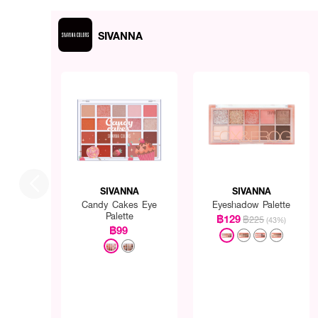
SIVANNA
SIVANNA
SIVANNA
Candy Cakes Eye
Eyeshadow Palette
Palette
฿129
฿225
(43%)
฿99