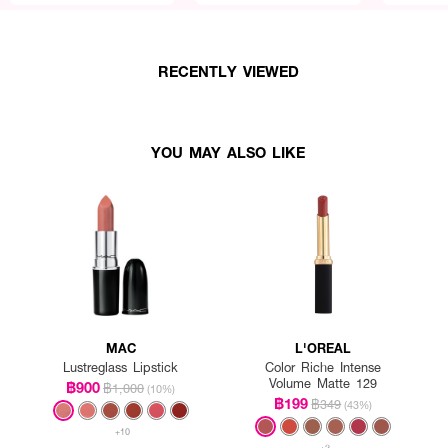
RECENTLY VIEWED
YOU MAY ALSO LIKE
MAC
L'OREAL
Lustreglass Lipstick
Color Riche Intense
Volume Matte 129
฿900
฿1,000
(10%)
฿199
฿349
(43%)
+10
+2