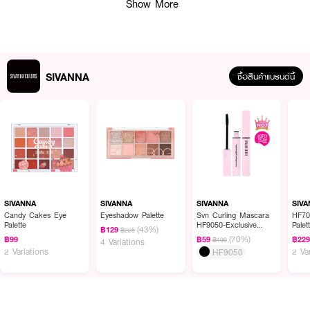
Show More
SIVANNA
ซื้อสินค้าแบรนด์นี้
ผลลัพธ์ที่ได้:
SIVANNA Long Curl Fix Mascara มาสคาร่ารุ่นยอดฮิตที่มาพร้อมแปรงหัว
พิเศษ ช่วยซอกซอนถึงโคนขนตา ปัดแล้วขนตาดูเรียงเส้นเป็นธรรมชาติ งอนสวย
มีมิติ เหมาะกับลุคสายเกาหลีแบบ “ตาโตขนตางอน” เนื้อมาสคาร่าเข้มข้น สีดำสนิท
ช่วยเพิ่มความคมชัดให้ดวงตาเด่นชัดมากยิ่งขึ้น พร้อมคุณสมบัติกันน้ำ กันเหงื่อ
SIVANNA
SIVANNA
SIVANNA
SIV
ติดทนตลอดวัน ขนตาไม่ตกระหว่างวัน ไม่เป็นคราบใต้ตา
Candy Cakes Eye
Eyeshadow Palette
Svn Curling Mascara
HF70
Palette
HF9050-Exclusive
Palet
(43%)
฿129
฿225
EVEANDBOY
· ซีเวนน่า ลอง เคิร์ล ฟิกซ์ มาสคาร่า
(70%)
฿99
฿59
฿22
฿199
4 Variations
2 Variations
2 Va
HF9050
· มาสคาร่าสีดำเข้มพิเศษ ช่วยเพิ่มมิติให้ดวงตา
· ปัดขนตาเรียงเส้น ดูงอนยาว ไม่จับตัวเป็นก้อน
· กันน้ำ กันเหงื่อ ขนตาอยู่ทรงทั้งวัน