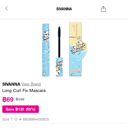
SIVANNA
SIVANNA
View Brand
Long Curl Fix Mascara
฿69
฿199
Save
฿130 (65%)
Size 7 G • 8858994430820