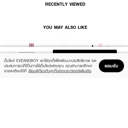
RECENTLY VIEWED
· แปรงหัวเรียว ปัดง่าย เข้าถึงทุกเส้น
· เหมาะกับทุกลุค แต่งหน้าเบาๆ ก็ปังได้
· FDA Registration No.: 12-2-6700026104
YOU MAY ALSO LIKE
How to Use:
· ดัดขนตาก่อนใช้ (ถ้าต้องการ)
ADD TO BAG
เว็บไซต์ EVEANDBOY เราใช้คุกกี้เพื่อพัฒนาประสิทธิภาพ และ
· ใช้แปรงมาสคาร่าปัดจากโคนจรดปลายขนตา
ยอมรับ
ประสบการณ์ที่ดีในการใช้เว็บไซต์ของคุณ คุณสามารถศึกษา
· ปัดซ้ำที่หางตาเพื่อเพิ่มความยาวและมิติ
รายละเอียดได้ที่
เรียนรู้เกี่ยวกับคุกกี้ของเบราว์เซอร์เพิ่มเติม
Home
Home
Promotions
Promotions
Shopping Bag
Shopping Bag
Account
Account
· รอให้แห้งสนิทก่อนปัดซ้ำรอบที่สอง
MAYBELLINE
SIVANNA
Hyper Curl Volume Express Mascara
Svn Curling Mascara HF9050-Exclusive
EVEANDBOY
฿179
(70%)
฿59
฿199
Black
HF9050