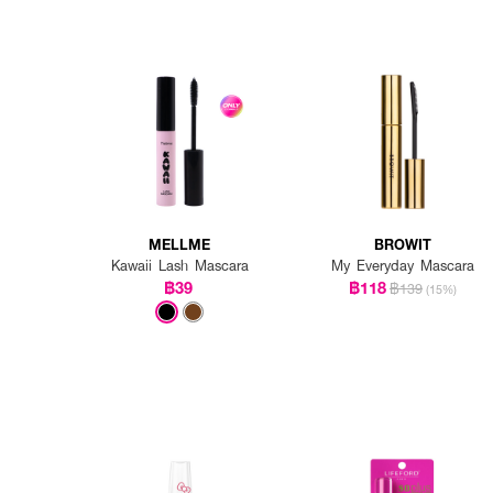
MELLME
BROWIT
Kawaii Lash Mascara
My Everyday Mascara
฿39
฿118
฿139
(15%)