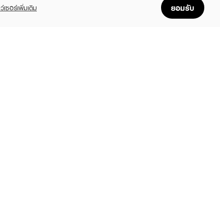
ยอมรับ
ว์เซอร์เพิ่มเติม
FOLLOW US
GET THE APP
Enjoyable, easy, and convenient