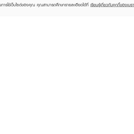
ในการใช้เว็บไซต์ของคุณ คุณสามารถศึกษารายละเอียดได้ที่
เรียนรู้เกี่ยวกับคุกกี้ของเบรา
TOMER CARE
EVEANDBOY MEMBER
 Shopping
Member registration
 store
t us