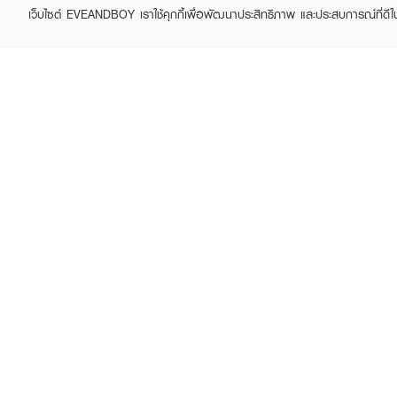
เว็บไซต์ EVEANDBOY เราใช้คุกกี้เพื่อพัฒนาประสิทธิภาพ และประสบการณ์ที่ดี
ABOUT EVEANDBOY
CUS
Brand story
Online
Privacy Policy
Find a
Terms and Conditions
Contac
Sell on EVEANDBOY
Whistleblowing