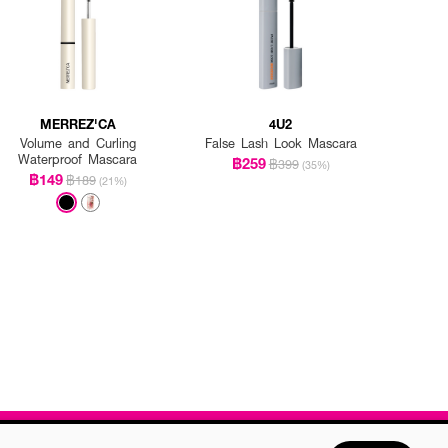
MERREZ'CA
4U2
Volume and Curling
False Lash Look Mascara
Waterproof Mascara
฿259
฿399
(35%)
฿149
฿189
(21%)