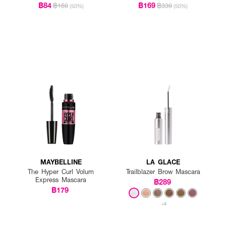
฿84
฿169
฿169
฿339
(50%)
(50%)
MAYBELLINE
LA GLACE
The Hyper Curl Volum
Trailblazer Brow Mascara
Express Mascara
฿289
฿179
+4