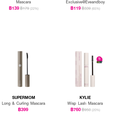
Mascara
Exclusive@Eveandboy
฿139
฿119
฿179
฿339
(22%)
(65%)
SUPERMOM
KYLIE
Long & Curling Mascara
Wisp Lash Mascara
฿399
฿760
฿950
(20%)