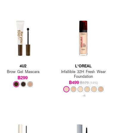
4U2
L'OREAL
Brow Gel Mascara
Infallible 32H Fresh Wear
Foundation
฿299
฿499
฿579
(14%)
+6