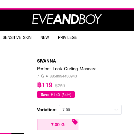
SENSITIVE SKIN
NEW
PRIVILEGE
SIVANNA
Perfect Lock Curling Mascara
7 G • 8858994430943
฿119
฿259
Save
฿140 (54%)
Variation:
7.00
7.00 G