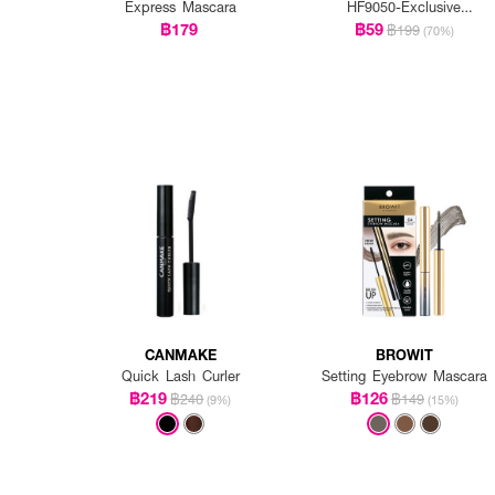
Express Mascara
HF9050-Exclusive
EVEANDBOY
฿179
฿59
฿199
(70%)
CANMAKE
BROWIT
Quick Lash Curler
Setting Eyebrow Mascara
฿219
฿126
฿240
฿149
(9%)
(15%)