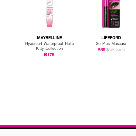
MAYBELLINE
LIFEFORD
Hypercurl Waterproof Hello
So Plus Mascara
Kitty Collection
฿69
฿139
(50%)
฿179