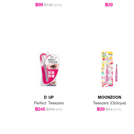
฿99
฿29
฿199
(50%)
D UP
MOONZOON
Perfect Tweezers
Tweezers (Oblique)
฿245
฿29
฿260
฿59
(6%)
(51%)