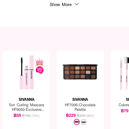
Show More
SIVANNA
SIVANNA
S
Svn Curling Mascara
HF7006-Chocolate
Color
HF9050-Exclusive
Palette
฿79
EVEANDBOY
฿59
฿229
฿199
฿359
(70%)
(36%)