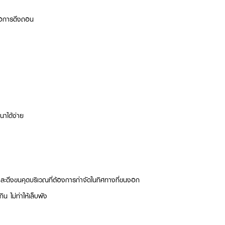
่อการดึงถอน
าได้ง่าย
กระชับและดึงขนคุดบริเวณที่ต้องการกำจัดในทิศทางที่ขนงอก
กิน ไม่ทำให้เล็บพัง