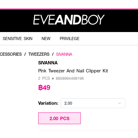
SENSITIVE SKIN
NEW
PRIVILEGE
CESSORIES
/
TWEEZERS
/
SIVANNA
SIVANNA
Pink Tweezer And Nail Clipper Kit
2 PCS • 8858994498196
฿49
Variation:
2.00
2.00 PCS