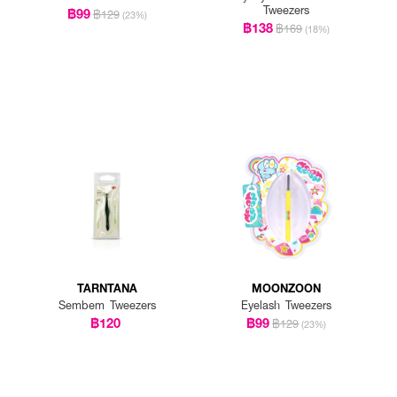
Tweezers
฿99
฿129
(23%)
฿138
฿169
(18%)
TARNTANA
MOONZOON
Sembem Tweezers
Eyelash Tweezers
฿120
฿99
฿129
(23%)