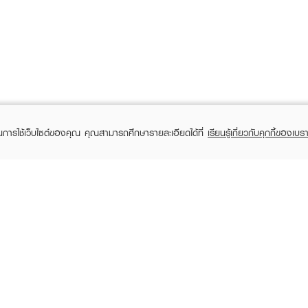
ในการใช้เว็บไซต์ของคุณ คุณสามารถศึกษารายละเอียดได้ที่
เรียนรู้เกี่ยวกับคุกกี้ของเบรา
TOMER CARE
EVEANDBOY MEMBER
 Shopping
Member registration
 store
t us