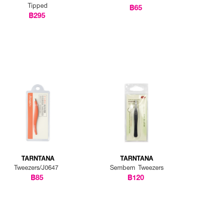
Tipped
฿65
฿295
TARNTANA
TARNTANA
Tweezers/J0647
Sembem Tweezers
฿85
฿120