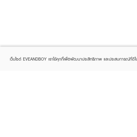
เว็บไซต์ EVEANDBOY เราใช้คุกกี้เพื่อพัฒนาประสิทธิภาพ และประสบการณ์ที่ดี
ABOUT EVEANDBOY
CUS
Brand story
Online
Privacy Policy
Find a
Terms and Conditions
Contac
Sell on EVEANDBOY
Whistleblowing