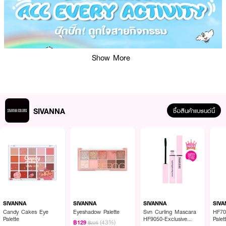
Show More
SIVANNA
ซื้อสินค้าแบรนด์นี้
ผลลัพธ์ที่ได้:
SIVANNA Puppy Four-Color Eyeshadow มอบประสบการณ์แต่งตาแบบมือ
อาชีพด้วยอายแชโดว์เนื้อเนียน เกลี่ยง่าย เม็ดสีแน่น ติดทนนาน โทนสีอบอุ่นละมุน
ใช้ได้ทุกวัน เหมาะกับทั้งลุคธรรมชาติและลุคแฟชั่น ไม่ว่าจะเป็นงานแต่งหน้าไปเรียน ไป
SIVANNA
SIVANNA
SIVANNA
SIV
ทำงาน หรือออกงานพิเศษ ก็รังสรรค์ได้ในพาเลตต์เดียว มีทั้งเนื้อแมตต์และชิมเมอร์
Candy Cakes Eye
Eyeshadow Palette
Svn Curling Mascara
HF70
Palette
HF9050-Exclusive
Palet
ให้คุณครีเอทลุคตาโทน Touch Bron แบบสาวเกาหลีได้อย่างง่ายดาย เหมาะสำหรับ
(43%)
฿129
฿225
EVEANDBOY