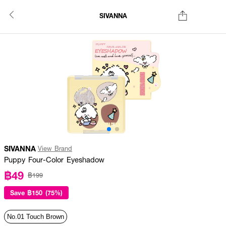
SIVANNA
SIVANNA
View Brand
Puppy Four-Color Eyeshadow
฿49
฿199
Save
฿150 (75%)
No.01 Touch Brown