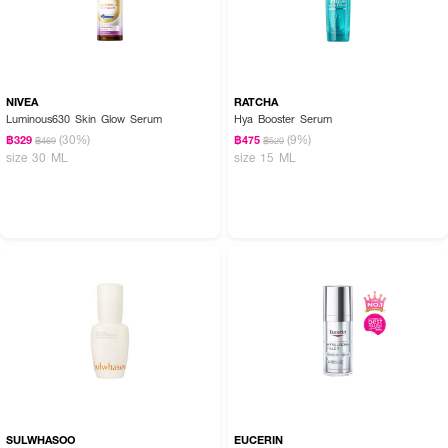
NIVEA
RATCHA
Luminous630 Skin Glow Serum
Hya Booster Serum
(30%)
(9%)
฿329
฿475
฿469
฿520
size 30 ML
size 15 ML
SULWHASOO
EUCERIN