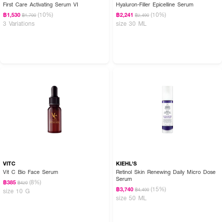
First Care Activating Serum VI
Hyaluron-Filler Epicelline Serum
(10%)
(10%)
฿1,530
฿2,241
฿1,700
฿2,490
3 Variations
size 30 ML
VITC
KIEHL'S
Vit C Bio Face Serum
Retinol Skin Renewing Daily Micro Dose
Serum
(8%)
฿385
฿420
(15%)
฿3,740
฿4,400
size 10 G
size 50 ML