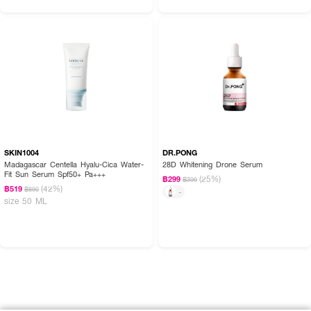
SKIN1004
DR.PONG
Madagascar Centella Hyalu-Cica Water-
28D Whitening Drone Serum
Fit Sun Serum Spf50+ Pa+++
(25%)
฿299
฿399
(42%)
฿519
฿890
-
size 50 ML