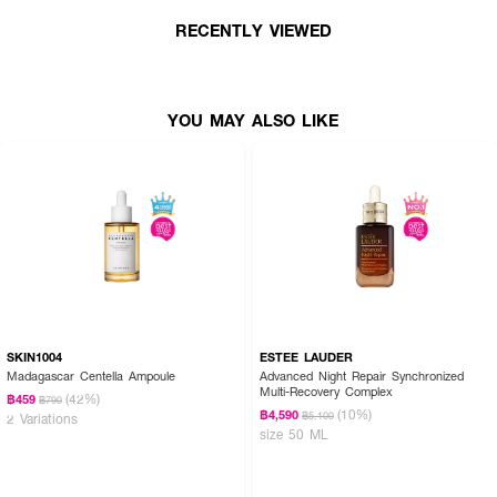
● 3-0-Ethyl Ascorbic Acid ช่วยปรับสีผิวให้กระจ่างใสขึ้น ด้วยรูปแบบ Vitamin
C ที่มีความเสถียรสูง
RECENTLY VIEWED
● Acetyl Hexapeptide 8 ช่วยให้ริ้วรอยแลดูตื้นขึ้นและริ้วรอยจึงแลดูจางลง
พร้อมปรับสภาพผิวให้เรียบเนียนกระชับ
YOU MAY ALSO LIKE
● Hyaluronic Acid 8 ชนิด ช่วยเติมเต็มและกักเก็บความชุ่มชื้นให้กับผิวได้ตลอดทั้ง
วัน
● ใช้ได้กับทุกสภาพผิว (ผิวธรรมดา ผิวแห้ง ผิวมัน และผิวผสม)
SKIN1004
ESTEE LAUDER
Madagascar Centella Ampoule
Advanced Night Repair Synchronized
Multi-Recovery Complex
(42%)
฿459
฿790
(10%)
฿4,590
฿5,100
2 Variations
size 50 ML