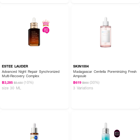
How To Use :
ESTEE LAUDER
SKIN1004
หลังจากทำความสะอาดและเช็ดโทนเนอร์แล้ว หยดเซรั่ม SKIN SOLUTION Anti-
Advanced Night Repair Synchronized
Madagascar Centella Poreminizing Fresh
Aging Serum 2-3 หยด ลงบนใบหน้า จากนั้นใช้ปลายนิ้วกดเบาๆ และนวดให้ทั่ว
Multi-Recovery Complex
Ampoule
ใบหน้าจนเซรั่มซึมลงสู่ผิว
(10%)
(30%)
฿3,285
฿619
฿3,650
฿890
size 30 ML
3 Variations