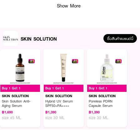
Show More
SKIN SOLUTION
ซื้อสินค้าแบรนด์นี้
ผลลัพธ์ที่ได้ :
เซรั่มบำรุงผิว SKIN SOLUTION Anti-Aging Serum เป็นเชรั่มเนื้อเจลเข้มข้น เข้า
Buy 1 Get 1
Buy 1 Get 1
Buy 1 Get 1
ฟื้นบำรุงผิวล้ำลึกถึงชั้นผิว ด้วยสารสกัด Hyaluronic Acid 8 ชนิด ช่วยเติมเต็ม
และกักเก็บความชุ่มชื้นให้กับผิวได้ตลอดทั้งวัน พร้อมผสานด้วย 3-0-Ethyl
SKIN SOLUTION
SKIN SOLUTION
SKIN SOLUTION
Ascorbic Acid วิตามินซีที่มีความเสถียรสูง ช่วยบำรุงให้ผิวแลดูกระจ่างใส
Skin Solution Anti-
Hybrid UV Serum
Poreless PDRN
Aging Serum
SPF50+PA++++
Capsule Serum
เปล่งปลั่งขึ้น และยังมี Acetyl Hexapeptide 8 ตรงเข้าสู่ผิว ให้ผิวเรียบเนียนแลดู
กระชับและชะลอการเกิดริ้วรอย เผยผิวสวยดูอ่อนเยาว์
฿1,690
฿1,390
฿1,390
size 45 ML
size 30 ML
size 30 ML
● เนื้อเซรั่มบางเบา ไม่เหนียวเหนอะหนะ ดูแลผิวได้อย่างล้ำลึก