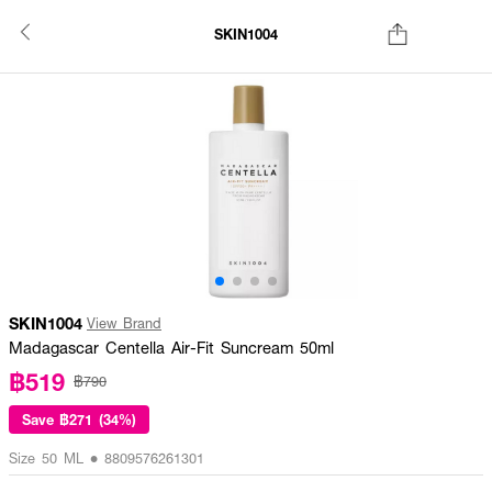
SKIN1004
SKIN1004
View Brand
Madagascar Centella Air-Fit Suncream 50ml
฿519
฿790
Save
฿271 (34%)
Size 50 ML • 8809576261301