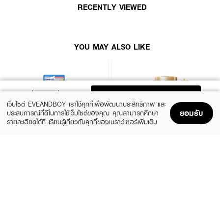
• ปกป้องผิวพร้อมปรับผิวกระจ่างใส ด้วย Niacinamid และ MadeWhite TM
RECENTLY VIEWED
สูตรเฉพาะของ SKIN1004 ค่า pH 6.5 ใกล้เคียงกับผิว
• ปราศจากพาราเบน มิเนอรัล ออยล์ แอลกอฮอล์ ซิลิโคน และสีสังเคราะห์
YOU MAY ALSO LIKE
• ไม่ทดลองกับสัตว์
• ปริมาณ 50 มล.
ADD TO BAG
เว็บไซต์ EVEANDBOY เราใช้คุกกี้เพื่อพัฒนาประสิทธิภาพ และ
ยอมรับ
ประสบการณ์ที่ดีในการใช้เว็บไซต์ของคุณ คุณสามารถศึกษา
รายละเอียดได้ที่
เรียนรู้เกี่ยวกับคุกกี้ของเบราว์เซอร์เพิ่มเติม
Home
Home
Promotions
Promotions
Shopping Bag
Shopping Bag
Account
Account
CLEARNOSE
ANESSA
UV Sun Serum SPF50+ PA++++
Perfect UV Sunscreen Skincare Milk NA
SPF50+ PA++++
(50%)
฿499
฿990
(23%)
฿329
฿425
size 80 ML
size 20 ML