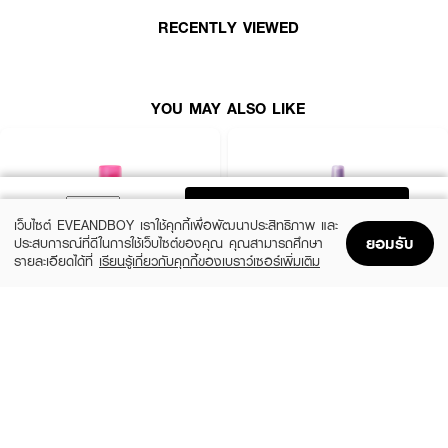
RECENTLY VIEWED
YOU MAY ALSO LIKE
ADD TO BAG
เว็บไซต์ EVEANDBOY เราใช้คุกกี้เพื่อพัฒนาประสิทธิภาพ และ
ยอมรับ
ประสบการณ์ที่ดีในการใช้เว็บไซต์ของคุณ คุณสามารถศึกษา
รายละเอียดได้ที่
เรียนรู้เกี่ยวกับคุกกี้ของเบราว์เซอร์เพิ่มเติม
Home
Home
Promotions
Promotions
Shopping Bag
Shopping Bag
Account
Account
DAZZLE ME
DAZZLE ME
Setting Spray Oil Control (Barbie)
Get a Grip Makeup Setting Spray Matte
Fix
(48%)
฿119
฿229
(44%)
฿89
฿159
size 50 ML
2 Variations