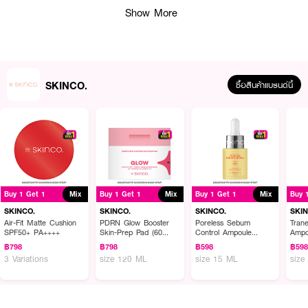
·
Jeju Magma Sea Water ช่วยเติมความชุ่มชื้น
Show More
·
Hyaluronic Acid 8D ช่วยให้ผิวดูอิ่มฟู
·
Biosaccharide Gum-4 ช่วยเคลือบและปกป้องผิว
·
Niacinamide ช่วยให้ผิวดูสม่ำเสมอ
SKINCO.
ซื้อสินค้าแบรนด์นี้
·
Centella Extract ช่วยปลอบประโลมผิว
·
เนื้อบางเบา สดชื่น ไม่เหนียวเหนอะหนะ
· FDA Registration No. : 13-1-6900003701
How To Use :
Buy 1 Get 1
Mix
Buy 1 Get 1
Mix
Buy 1 Get 1
Mix
Buy 
ฉีดสเปรย์ให้ทั่วหน้า โดยห่างจากใบหน้าประมาณ 1 ฟุต ใช้ได้ทั้งก่อนแต่งหน้าและ
SKINCO.
SKINCO.
SKINCO.
SKI
หลังแต่งหน้า หรือฉีดเติมความสดชื่นระหว่างวัน
Air-Fit Matte Cushion
PDRN Glow Booster
Poreless Sebum
Tran
SPF50+ PA++++
Skin-Prep Pad (60
Control Ampoule
Ampo
Pads)
Serum
฿798
฿798
฿598
฿59
3 Variations
size 120 ML
size 15 ML
size