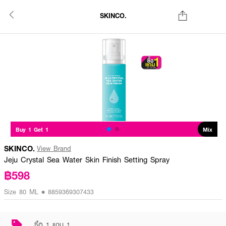
SKINCO.
Buy 1 Get 1
Mix
SKINCO.
View Brand
Jeju Crystal Sea Water Skin Finish Setting Spray
฿598
Size 80 ML • 8859369307433
ซื้อ 1 แถม 1