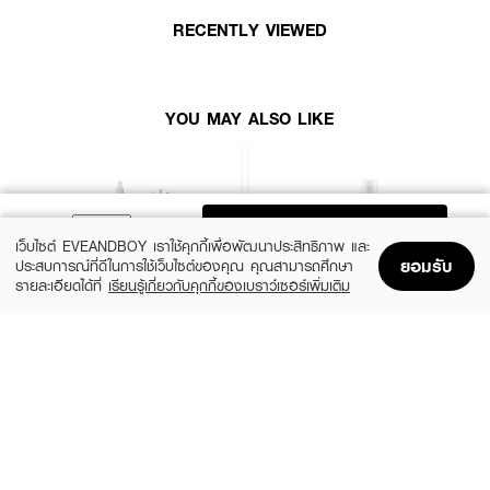
RECENTLY VIEWED
YOU MAY ALSO LIKE
ADD TO BAG
เว็บไซต์ EVEANDBOY เราใช้คุกกี้เพื่อพัฒนาประสิทธิภาพ และ
ยอมรับ
ประสบการณ์ที่ดีในการใช้เว็บไซต์ของคุณ คุณสามารถศึกษา
รายละเอียดได้ที่
เรียนรู้เกี่ยวกับคุกกี้ของเบราว์เซอร์เพิ่มเติม
Home
Home
Promotions
Promotions
Shopping Bag
Shopping Bag
Account
Account
THE ORDINARY
KIEHL'S
Glycolic Acid 7% Exfoliating Toner
Calendula Herbal Extract Alcohol-Free
Toner
฿770
(15%)
฿1,062.50
฿1,250
size 240 ML
3 Variations