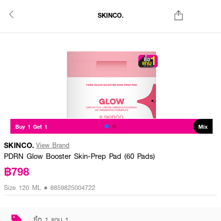
SKINCO.
Buy 1 Get 1
Mix
SKINCO.
View Brand
PDRN Glow Booster Skin-Prep Pad (60 Pads)
฿798
Size 120 ML • 8859825004722
ซื้อ 1 แถม 1