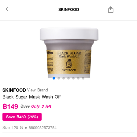
SKINFOOD
SKINFOOD
View Brand
Black Sugar Mask Wash Off
฿149
Only 3 left
฿599
Save
฿450 (75%)
Size 120 G • 8809032673754