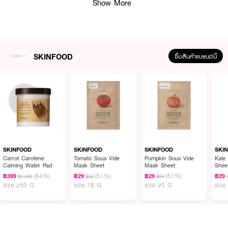
Show More
SKINFOOD
ซื้อสินค้าแบรนด์นี้
ผลลัพธ์ที่ได้ :
SKINFOOD Black Sugar Mask Wash Off
มาสก์สครับผิวน้ำตาลทรายดำสูตร
โฮมเมด ผสานอนุภาคน้ำตาลทรายดำบริสุทธิ์ที่อุดมไปด้วยแร่ธาตุ ผสานกับน้ำมัน
เมล็ดแมคคาเดเมียและเชียร์บัตเตอร์ ช่วยขจัดเซลล์ผิวเก่าอย่างมีประสิทธิภาพ
พร้อมบำรุงและเติมความชุ่มชื้นให้ผิว เพื่อผลลัพธ์ที่เรียบเนียนและเปล่งประกาย
SKINFOOD
SKINFOOD
SKINFOOD
SKI
Carrot Carotene
Tomato Sous Vide
Pumpkin Sous Vide
Kale
· มาสก์สครับผิวน้ำตาลทรายดำสูตรโฮมเมด
Calming Water Pad
Mask Sheet
Mask Sheet
Shee
(64%)
(51%)
(51%)
฿399
฿29
฿29
฿29
฿1,099
฿59
฿59
· ช่วยขจัดเซลล์ผิวเก่าอย่างมีประสิทธิภาพ
size 250 G
size 18 G
size 20 G
size
· พร้อมบำรุงและเติมความชุ่มชื้นให้ผิว
· FDA Registration No. : 12-2-6700021601