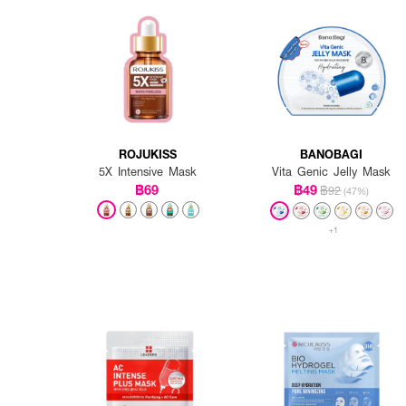
ROJUKISS
BANOBAGI
5X Intensive Mask
Vita Genic Jelly Mask
฿69
฿49
฿92
(47%)
+1