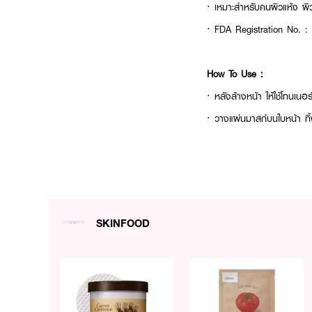
· เหมาะสำหรับคนผิวแห้ง ผิ
· FDA Registration No. 
How To Use :
· หลังล้างหน้า ให้ใช้โทนเนอ
· วางแผ่นมาสก์บนใบหน้า ทิ้
· นำแผ่นมาสก์ออกแล้วตบผิวห
SKINFOOD