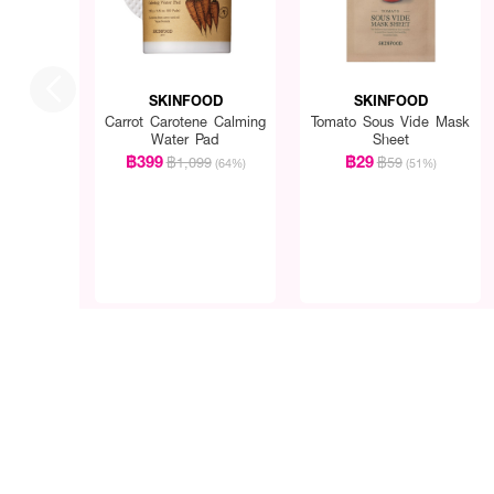
SKINFOOD
SKINFOOD
Carrot Carotene Calming
Tomato Sous Vide Mask
Water Pad
Sheet
฿399
฿29
฿1,099
฿59
(64%)
(51%)