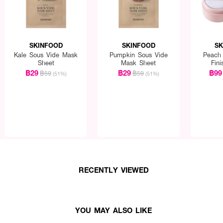
SKINFOOD
SKINFOOD
SK
Kale Sous Vide Mask
Pumpkin Sous Vide
Peach 
Sheet
Mask Sheet
Fin
฿29
฿29
฿99
฿59
฿59
(51%)
(51%)
RECENTLY VIEWED
YOU MAY ALSO LIKE