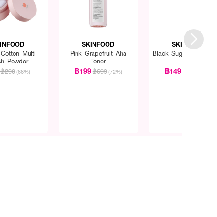
INFOOD
SKINFOOD
SKINFOOD
Cotton Multi
Pink Grapefruit Aha
Black Sugar Mask W
ish Powder
Toner
Off
฿199
฿149
฿290
฿699
฿599
(66%)
(72%)
(75%)