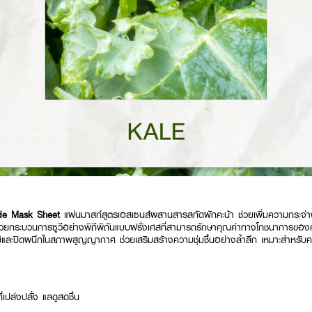
de Mask Sheet
แผ่นมาสก์สูตรเอสเซนส์ผสานสารสกัดผักคะน้า ช่วยเพิ่มความกระจ่างใส
น ด้วยกระบวนการซูวีอย่างพิถีพิถันแบบฝรั่งเศสที่สามารถรักษาคุณค่าทางโภชนาการของค
และปิดผนึกในสภาพสูญญากาศ ช่วยเสริมสร้างความชุ่มชื้นอย่างล้ำลึก เหมาะสำหรับ
ที่เปล่งปลั่ง แลดูสดชื่น