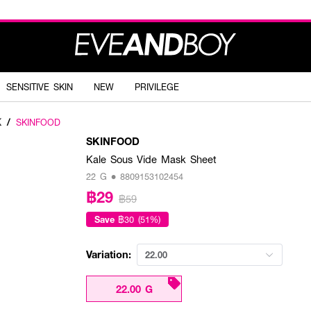
SENSITIVE SKIN
NEW
PRIVILEGE
K
/
SKINFOOD
SKINFOOD
Kale Sous Vide Mask Sheet
22 G • 8809153102454
฿29
฿59
Save
฿30 (51%)
Variation:
22.00
22.00 G