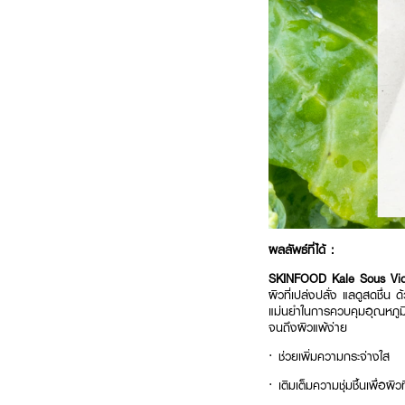
ผลลัพธ์ที่ได้ :
SKINFOOD Kale Sous Vi
ผิวที่เปล่งปลั่ง แลดูสดชื่
แม่นยำในการควบคุมอุณหภูมิ
จนถึงผิวแพ้ง่าย
· ช่วยเพิ่มความกระจ่างใส
· เติมเต็มความชุ่มชื้นเพื่อผิว