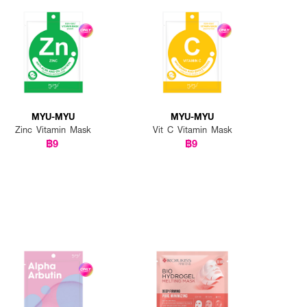
MYU-MYU
MYU-MYU
Zinc Vitamin Mask
Vit C Vitamin Mask
฿9
฿9